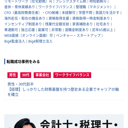
リモートワーク（在宅勤務）可
フレックスタイム制
時短勤務可
産休・育休実績あり
ワークライフバランス
管理職（マネジメント）
CFO（最高財務責任者）・CFO候補
未経験可
学歴不問
英語力を活かす
海外赴任・駐在の機会あり
資格取得支援
資格取得一時金制度あり
インセンティブ制度あり
残業代全額支給
家賃補助あり
社宅あり
車通勤可
独立応援
副業可
非常勤
退職金制度あり
定年65歳以上
WEB面接（オンライン面接）可
ベンチャー・スタートアップ
Big4監査法人
Big4税理士法人
転職成功事例をみる
男性
30代
事業会社
ワークライフバランス
男性・30代前半
【経理】しっかりした財務基盤を持つ歴史ある企業でキャリアの軸
を確立