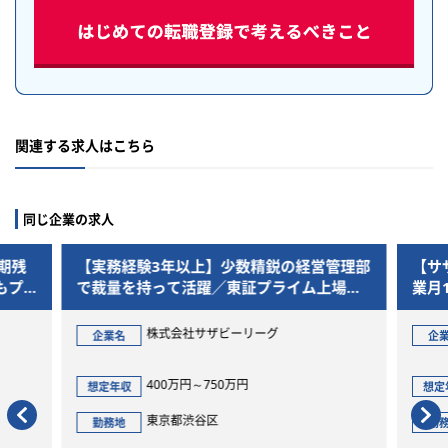
関連する求人はこちら
同じ企業の求人
期残
【実務経験3年以上】少数精鋭の経営管理部
【サ
もプ
で裁量を持って活躍／東証プライム上場グ
業月
ループ水準の福利厚生と年間休日120日
ライ
株式会社サザビーリーグ
企業名
企
400万円～750万円
想定年収
想定
東京都渋谷区
勤務地
勤