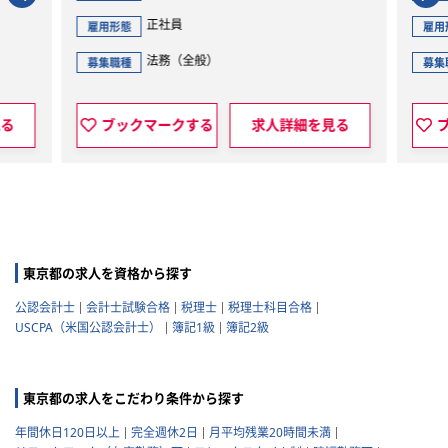
正社員
雇用形態
雇用
法務（全般）
募集職種
募集
見る
ブックマークする
求人詳細を見る
東京都の求人を資格から探す
公認会計士
会計士試験合格
税理士
税理士科目合格
USCPA（米国公認会計士）
簿記1級
簿記2級
東京都の求人をこだわり条件から探す
年間休日120日以上
完全週休2日
月平均残業20時間未満