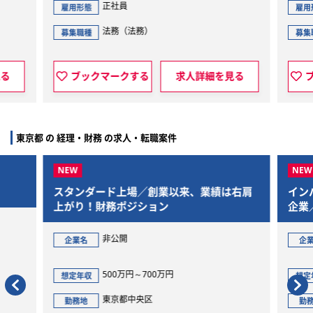
正社員
雇用形態
雇用
法務（法務）
募集職種
募集
見る
ブックマークする
求人詳細を見る
東京都 の 経理・財務 の求人・転職案件
スタンダード上場／創業以来、業績は右肩
イン
上がり！財務ポジション
企業
非公開
企業名
企
500万円～700万円
想定年収
想定
東京都中央区
勤務地
勤