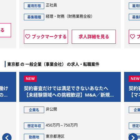
正社員
雇用形態
雇用
経理・財務（財務業務全般）
募集職種
募集
見る
ブックマークする
求人詳細を見る
東京都 の 一般企業（事業会社） の求人・転職案件
働け
契約審査だけでは満足できないあなたへ
契約
の経
【未経験領域への挑戦歓迎】M&A／新規事
【マ
業／個人情報／AI領域まで踏み込める“事業
なキ
推進法務”を募集
人情
非公開
企業名
企
務”
450万円～750万円
想定年収
想定
東京都港区
勤務地
勤