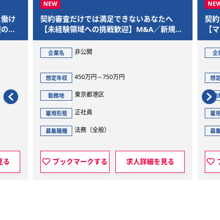
働け
契約審査だけでは満足できないあなたへ
契約
の経
【未経験領域への挑戦歓迎】M&A／新規事
【マ
業／個人情報／AI領域まで踏み込める“事業
なキ
推進法務”を募集
人情
非公開
企業名
企
務”
450万円～750万円
想定年収
想定
東京都港区
勤務地
勤
正社員
雇用形態
雇用
法務（全般）
募集職種
募集
見る
ブックマークする
求人詳細を見る