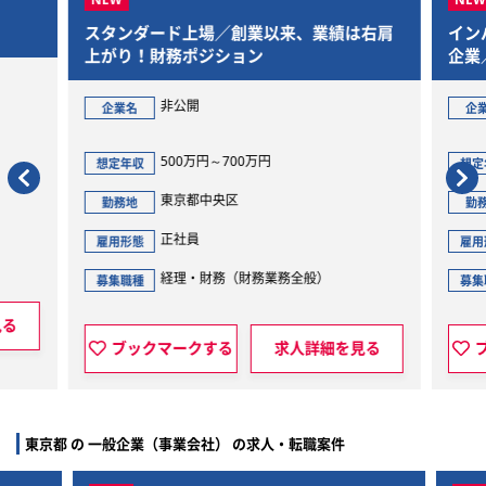
スタンダード上場／創業以来、業績は右肩
イン
上がり！財務ポジション
企業
非公開
企業名
企
500万円～700万円
想定年収
想定
東京都中央区
勤務地
勤
正社員
雇用形態
雇用
経理・財務（財務業務全般）
募集職種
募集
見る
ブックマークする
求人詳細を見る
東京都 の 一般企業（事業会社） の求人・転職案件