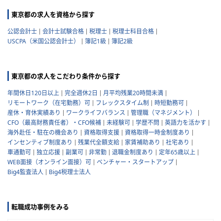
東京都の求人を資格から探す
公認会計士
会計士試験合格
税理士
税理士科目合格
USCPA（米国公認会計士）
簿記1級
簿記2級
東京都の求人をこだわり条件から探す
年間休日120日以上
完全週休2日
月平均残業20時間未満
リモートワーク（在宅勤務）可
フレックスタイム制
時短勤務可
産休・育休実績あり
ワークライフバランス
管理職（マネジメント）
CFO（最高財務責任者）・CFO候補
未経験可
学歴不問
英語力を活かす
海外赴任・駐在の機会あり
資格取得支援
資格取得一時金制度あり
インセンティブ制度あり
残業代全額支給
家賃補助あり
社宅あり
車通勤可
独立応援
副業可
非常勤
退職金制度あり
定年65歳以上
WEB面接（オンライン面接）可
ベンチャー・スタートアップ
Big4監査法人
Big4税理士法人
転職成功事例をみる