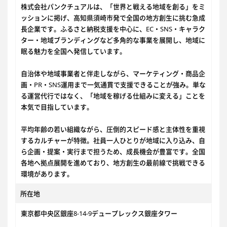
株式会社パンクチュアルは、「世界と戦える地域を創る」をミ
ッションに掲げ、高知県須崎市発で全国の地方創生に挑む急成
長企業です。ふるさと納税支援を中心に、EC・SNS・キャラク
ター・地域ブランディングなど多角的な事業を展開し、地域に
眠る魅力を全国へ発信しています。
自治体や地域事業者と伴走しながら、マーケティング・商品企
画・PR・SNS運用まで一気通貫で支援できることが強み。単な
る運営代行ではなく、「地域を稼げる仕組みに変える」ことを
本気で目指しています。
平均年齢の若い組織ながら、圧倒的スピード感と主体性を重視
するカルチャーが特徴。社員一人ひとりが地域に入り込み、自
ら企画・提案・実行まで担うため、成長機会が豊富です。全国
各地へ拠点展開を進めており、地方創生の最前線で挑戦できる
環境があります。
所在地
東京都中央区銀座8-14-9デュープレックス銀座タワー