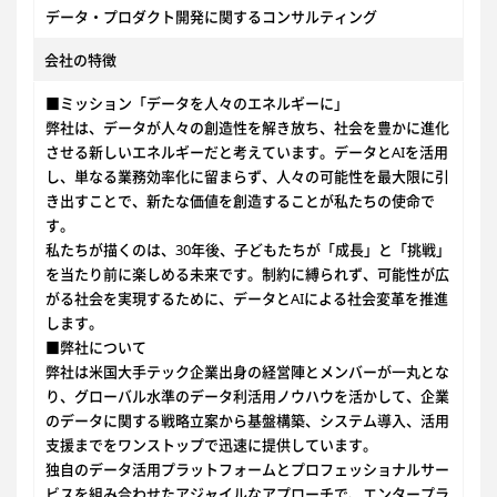
データ・プロダクト開発に関するコンサルティング
会社の特徴
■ミッション「データを人々のエネルギーに」
弊社は、データが人々の創造性を解き放ち、社会を豊かに進化
させる新しいエネルギーだと考えています。データとAIを活用
し、単なる業務効率化に留まらず、人々の可能性を最大限に引
き出すことで、新たな価値を創造することが私たちの使命で
す。
私たちが描くのは、30年後、子どもたちが「成長」と「挑戦」
を当たり前に楽しめる未来です。制約に縛られず、可能性が広
がる社会を実現するために、データとAIによる社会変革を推進
します。
■弊社について
弊社は米国大手テック企業出身の経営陣とメンバーが一丸とな
り、グローバル水準のデータ利活用ノウハウを活かして、企業
のデータに関する戦略立案から基盤構築、システム導入、活用
支援までをワンストップで迅速に提供しています。
独自のデータ活用プラットフォームとプロフェッショナルサー
ビスを組み合わせたアジャイルなアプローチで、エンタープラ