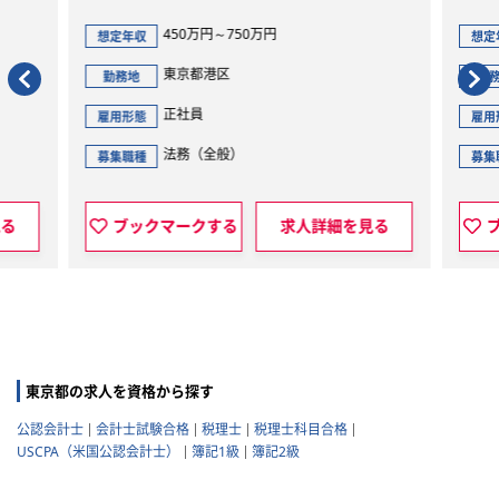
450万円～750万円
想定年収
想定
東京都港区
勤務地
勤
正社員
雇用形態
雇用
法務（全般）
募集職種
募集
見る
ブックマークする
求人詳細を見る
東京都の求人を資格から探す
公認会計士
会計士試験合格
税理士
税理士科目合格
USCPA（米国公認会計士）
簿記1級
簿記2級