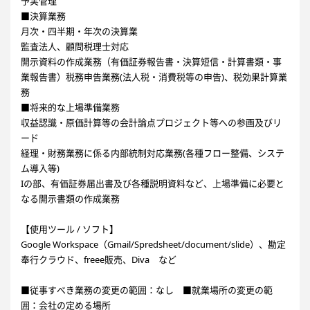
予実管理
■決算業務
月次・四半期・年次の決算業
監査法人、顧問税理士対応
開示資料の作成業務（有価証券報告書・決算短信・計算書類・事
業報告書）税務申告業務(法人税・消費税等の申告)、税効果計算業
務
■将来的な上場準備業務
収益認識・原価計算等の会計論点プロジェクト等への参画及びリ
ード
経理・財務業務に係る内部統制対応業務(各種フロー整備、システ
ム導入等)
Iの部、有価証券届出書及び各種説明資料など、上場準備に必要と
なる開示書類の作成業務
【使用ツール / ソフト】
Google Workspace（Gmail/Spredsheet/document/slide）、勘定
奉行クラウド、freee販売、Diva など
■従事すべき業務の変更の範囲：なし ■就業場所の変更の範
囲：会社の定める場所