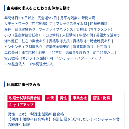
東京都の求人をこだわり条件から探す
年間休日120日以上
完全週休2日
月平均残業20時間未満
リモートワーク（在宅勤務）可
フレックスタイム制
時短勤務可
産休・育休実績あり
ワークライフバランス
管理職（マネジメント）
CFO（最高財務責任者）・CFO候補
未経験可
学歴不問
英語力を活かす
海外赴任・駐在の機会あり
資格取得支援
資格取得一時金制度あり
インセンティブ制度あり
残業代全額支給
家賃補助あり
社宅あり
車通勤可
独立応援
副業可
非常勤
退職金制度あり
定年65歳以上
WEB面接（オンライン面接）可
ベンチャー・スタートアップ
Big4監査法人
Big4税理士法人
転職成功事例をみる
税理士試験科目合格
20代
男性
事業会社
経理・財務
キャリアアップ
男性 20代 税理士試験科目合格
【税理士試験科目合格者】会計知識を活かしたい！ベンチャー企業
の経理へ転職