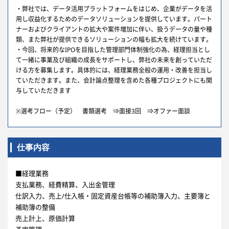
・弊社では、データ活用プラットフォームをはじめ、企業がデータを活
用し収益化するためのデータソリューションを提供しています。パート
ナーおよびクライアントの拡大や案件増加に伴い、扱うデータの量や種
類、また弊社が提供できるソリューションの幅も拡大を続けています。
・今回、将来的なIPOを目指した管理部門体制強化の為、経理担当とし
て一緒に事業及び組織の成長をサポートし、弊社の未来を創っていただ
ける方を募集します。具体的には、経理業務全般の運用・改善を担当し
ていただきます。また、会計論点整理を含めた各種プロジェクトにも関
与していただきます
※選考フロー（予定） 書類選考 ⇒面接3回 ⇒オファー面談
仕事内容
■経理業務
支払業務、経費精算、入出金管理
仕訳入力、売上/仕入帳・固定資産台帳等の補助簿入力、主要簿と
補助簿の整備
売上計上、原価計算