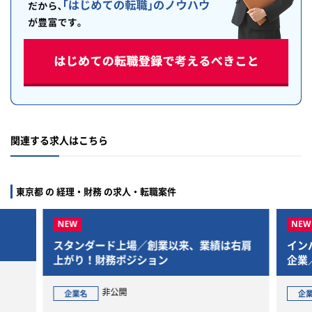
関連する求人はこちら
東京都 の 経理・財務 の求人・転職案件
スタンダード上場／創業以来、業績は右肩
イン
上がり！財務ポジション
企業
非公開
企業名
企