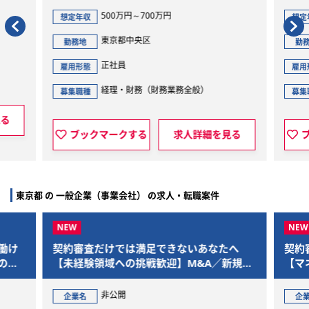
500万円～700万円
想定年収
想定
東京都中央区
勤務地
勤
正社員
雇用形態
雇用
経理・財務（財務業務全般）
募集職種
募集
見る
ブックマークする
求人詳細を見る
東京都 の 一般企業（事業会社） の求人・転職案件
働け
契約審査だけでは満足できないあなたへ
契約
の経
【未経験領域への挑戦歓迎】M&A／新規事
【マ
業／個人情報／AI領域まで踏み込める“事業
なキ
推進法務”を募集
人情
非公開
企業名
企
務”