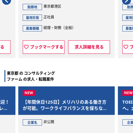
東京都港区
勤務地
勤
正社員
雇用形態
雇用
経理・財務（全般）
募集職種
募集
見る
ブックマークする
求人詳細を見る
東京都 の コンサルティング
ファーム の求人・転職案件
歓迎！
【年間休日125日】メリハリのある働き方
TO
レー
が可能。ワークライフバランスを保ちなが
へ。
ら、M&Aを通じた社会的意義の大きいプロ
準の
ジェクトに参画できます
非公開
企業名
企