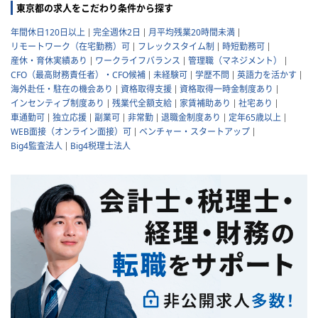
東京都の求人をこだわり条件から探す
年間休日120日以上
完全週休2日
月平均残業20時間未満
リモートワーク（在宅勤務）可
フレックスタイム制
時短勤務可
産休・育休実績あり
ワークライフバランス
管理職（マネジメント）
CFO（最高財務責任者）・CFO候補
未経験可
学歴不問
英語力を活かす
海外赴任・駐在の機会あり
資格取得支援
資格取得一時金制度あり
インセンティブ制度あり
残業代全額支給
家賃補助あり
社宅あり
車通勤可
独立応援
副業可
非常勤
退職金制度あり
定年65歳以上
WEB面接（オンライン面接）可
ベンチャー・スタートアップ
Big4監査法人
Big4税理士法人