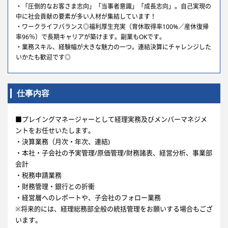
・「圧倒的なお客さま志向」「当事者意識」「成長志向」。自己実現の
中に社会貢献の要素が多い人材が集結しています！
・ワークライフバランス◎福利厚生充実（育休取得率100%／産休復帰
率96％）で長期キャリアが築けます。副業もOKです。
・業務スキル、経験幅が大きな魅力の一つ。連結決算にチャレンジした
いかたも歓迎です◎
仕事内容
■プレイングマネージャーとして経理実務及びメンバーマネジメ
ントをお任せいたします。
・決算業務（月次・年次、連結)
・本社・子会社の予実管理/原価管理/財務諸表、経営分析、事業部
会計
・税務申請業務
・財務管理・銀行との折衝
・経営層へのレポートや、子会社のフォロー業務
※将来的には、経理総務部全般の統括管理をお願いする場合もござ
います。