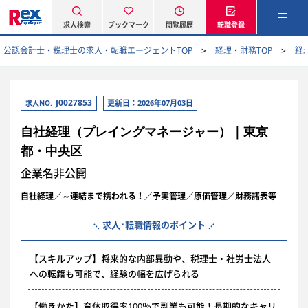
求人検索
ブックマーク
閲覧履歴
転職登録
公認会計士・税理士の求人・転職エージェントTOP
経理・財務TOP
経
J0027853
更新日：2026年07月03日
求人NO.
自社経理（プレイングマネージャー）｜東京
都・中央区
企業名非公開
自社経理／～連結まで携われる！／予実管理／原価管理／財務諸表等
求人･転職情報のポイント
【スキルアップ】将来的な内部異動や、税理士・社労士法人
への転籍も可能で、経験の幅を広げられる
【働きかた】育休取得率100％で副業も可能！長期的なキャリ