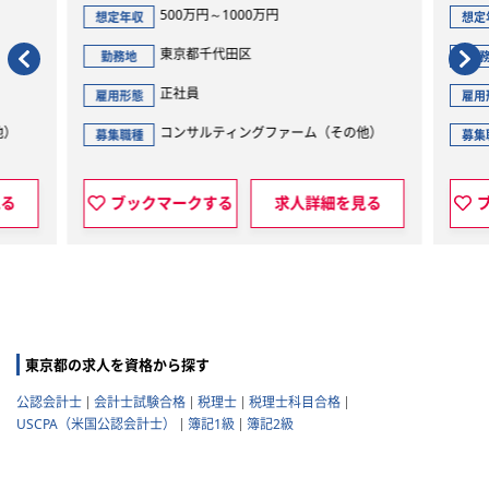
500万円～1000万円
想定年収
想定
東京都千代田区
勤務地
勤
正社員
雇用形態
雇用
他）
コンサルティングファーム（その他）
募集職種
募集
見る
ブックマークする
求人詳細を見る
東京都の求人を資格から探す
公認会計士
会計士試験合格
税理士
税理士科目合格
USCPA（米国公認会計士）
簿記1級
簿記2級