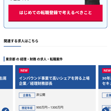
関連する求人はこちら
東京都 の 経理・財務 の求人・転職案件
右肩
インバウンド事業で高いシェアを誇る上場
30
企業／経理財務部長
セキ
タリ
非公開
企業名
企
900万円～1300万円
想定年収
想定