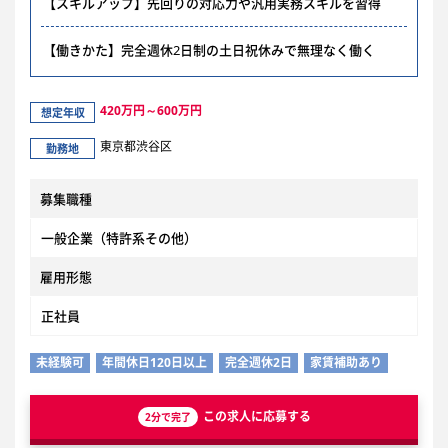
【スキルアップ】先回りの対応力や汎用実務スキルを習得
【働きかた】完全週休2日制の土日祝休みで無理なく働く
420万円～600万円
想定年収
東京都渋谷区
勤務地
募集職種
一般企業（特許系その他）
雇用形態
正社員
未経験可
年間休日120日以上
完全週休2日
家賃補助あり
この求人に応募する
2分で完了