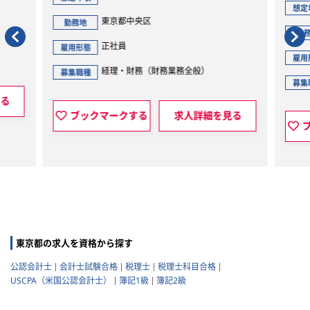
想定
東京都中央区
勤務地
勤
正社員
雇用形態
雇用
経理・財務（財務業務全般）
募集職種
募集
見る
ブックマークする
求人詳細を見る
東京都の求人を資格から探す
公認会計士
会計士試験合格
税理士
税理士科目合格
USCPA（米国公認会計士）
簿記1級
簿記2級