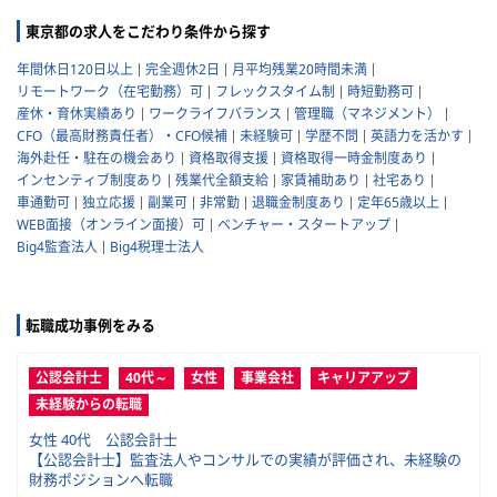
東京都の求人をこだわり条件から探す
年間休日120日以上
完全週休2日
月平均残業20時間未満
リモートワーク（在宅勤務）可
フレックスタイム制
時短勤務可
産休・育休実績あり
ワークライフバランス
管理職（マネジメント）
CFO（最高財務責任者）・CFO候補
未経験可
学歴不問
英語力を活かす
海外赴任・駐在の機会あり
資格取得支援
資格取得一時金制度あり
インセンティブ制度あり
残業代全額支給
家賃補助あり
社宅あり
車通勤可
独立応援
副業可
非常勤
退職金制度あり
定年65歳以上
WEB面接（オンライン面接）可
ベンチャー・スタートアップ
Big4監査法人
Big4税理士法人
転職成功事例をみる
公認会計士
40代～
女性
事業会社
キャリアアップ
未経験からの転職
女性 40代 公認会計士
【公認会計士】監査法人やコンサルでの実績が評価され、未経験の
財務ポジションへ転職