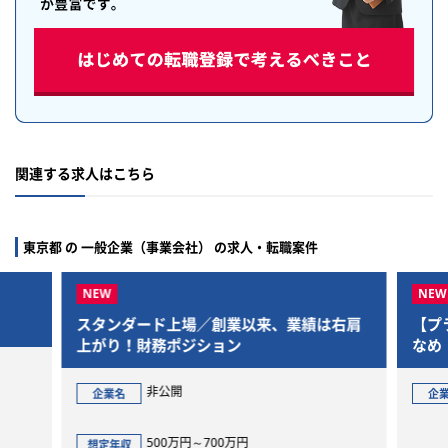
関連する求人はこちら
東京都 の 一般企業（事業会社） の求人・転職案件
スタンダード上場／創業以来、業績は右肩
【プ
上がり！財務ポジション
なめ
与労
非公開
企業名
企
500万円～700万円
想定年収