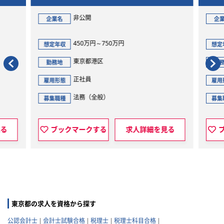
AI領域まで踏み込める“事業
なキャリア選択可能】M&A／
集
人情報／AI領域まで踏み込める
開
非公開
企業名
務”を募集
万円～750万円
700万円～900万円
想定年収
都港区
東京都港区
勤務地
員
正社員
雇用形態
（全般）
法務（全般）
募集職種
クする
求人詳細を見る
ブックマークする
求人
東京都の求人を資格から探す
公認会計士
会計士試験合格
税理士
税理士科目合格