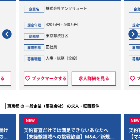
務スタッフ
社アンソリュート
株式会社アンソリュート
企業名
～540万円
420万円～420万円
想定年収
渋谷区
東京都渋谷区
勤務地
正社員
雇用形態
総務（全般）
人事・総務（全般）
募集職種
する
求人詳細を見る
ブックマークする
求人詳
東京都 の 一般企業（事業会社） の求人・転職案件
では満足できないあなたへ
契約審査だけでは満足できない
の挑戦歓迎】M&A／新規事
【マネジメント・エキスパート