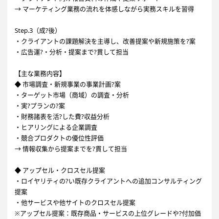
→ マーケティング業務の流れを体感しながら実務スキルを習得
Step.3（成?後）
・クライアントの課題解決を主導し、改善提案や新規施策を?案
・広告運?・分析・提案まで?貫して担当
【主な業務内容】
◆ 市場調査・新規事業の事業計画?案
・ターゲット市場（商域）の調査・分析
・実?プランの?案
・財務諸表を活?した費?収益分析
・ヒアリングによる企業調査
・競合プロダクトの優位性評価
→ 情報収集から提案までを?貫して担当
◆ アップセル・クロスセル提案
・ロイヤリティの?い既存クライアントへの追加コンサルティング
提案
・他サービスや他サイトのクロスセル提案
※アップセル提案：既存商品・サービスの上位グレードや?付加価