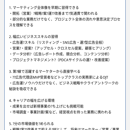
1. マーケティング全体像を早期に習得できる
・開拓（営業）?戦略?案?運??改善まで?気通貫で関われる
・部分的な業務だけでなく、プロジェクト全体の流れや意思決定プロセ
スを理解できる
2. 幅広いビジネススキルの習得
・広告運?スキル（リスティング・SNS広告・運?型広告全般）
・営業?・提案?（アップセル・クロスセル提案、顧客ヒアリング）
・データ分析?（広告レポート作成、競合分析、コンテンツ分析）
・プロジェクトマネジメント?（PDCAサイクルの運?・改善提案）
3. 第?線で活躍するマーケターから直接学べる
・??広告代理店MVP受賞者などトップクラスの実務家によるOJT
・広告運?ノウハウだけでなく、ビジネス戦略やクライアントワークの
秘訣を吸収できる
4. キャリアの幅を広げる環境
・成果を出せば新規事業の?ち上げにも挑戦可能
・市場調査・事業計画?案など、経営視点を持った業務に携われる
5. ?分の市場価値を?められる
・戦略?実??改善まで担える?材として、将来はマーケター／営業／事業