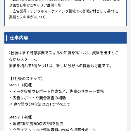
企画など多??にキャリア展開可能
・広告業界・デジタルマーケティング領域での即戦??材として通?する
実績とスキルが?につく
仕事内容
?社後はまず既存事業でスキルや知識を?につけ、成果を出すとこ
ろからスタート。
実績を積んで?信がつけば、新しい分野への挑戦も可能です。
【?社後のステップ】
Step.1（初期）
・データ収集やレポート作成など、先輩のサポート業務
・広告レポートや競合調査の補助
→ 専??語や分析?法はOJTで学べます
Step.2（中期）
・戦略?案や施策実?の?部を担当
・クライアント向け報告資料の作成や提案サポート