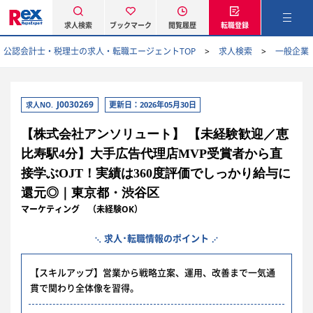
求人検索
ブックマーク
閲覧履歴
転職登録
公認会計士・税理士の求人・転職エージェントTOP
求人検索
一般企業
J0030269
更新日：2026年05月30日
求人NO.
【株式会社アンソリュート】 【未経験歓迎／恵
比寿駅4分】大手広告代理店MVP受賞者から直
接学ぶOJT！実績は360度評価でしっかり給与に
還元◎｜東京都・渋谷区
マーケティング （未経験OK）
求人･転職情報のポイント
【スキルアップ】営業から戦略立案、運用、改善まで一気通
貫で関わり全体像を習得。