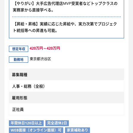
【やりがい】大手広告代理店MVP受賞者などトップクラスの
実務家から直接学べる。
【昇給・昇格】実績に応じた昇給や、実力次第でプロジェク
ト統括等への昇進も可能。
420万円～420万円
想定年収
東京都渋谷区
勤務地
募集職種
人事・総務（全般）
雇用形態
正社員
年間休日120日以上
完全週休2日
WEB面接（オンライン面接）可
家賃補助あり