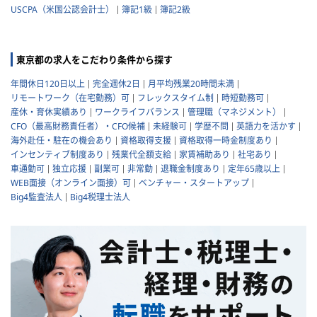
USCPA（米国公認会計士）
簿記1級
簿記2級
東京都の求人をこだわり条件から探す
年間休日120日以上
完全週休2日
月平均残業20時間未満
リモートワーク（在宅勤務）可
フレックスタイム制
時短勤務可
産休・育休実績あり
ワークライフバランス
管理職（マネジメント）
CFO（最高財務責任者）・CFO候補
未経験可
学歴不問
英語力を活かす
海外赴任・駐在の機会あり
資格取得支援
資格取得一時金制度あり
インセンティブ制度あり
残業代全額支給
家賃補助あり
社宅あり
車通勤可
独立応援
副業可
非常勤
退職金制度あり
定年65歳以上
WEB面接（オンライン面接）可
ベンチャー・スタートアップ
Big4監査法人
Big4税理士法人