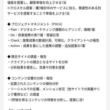
値版を提案し、顧客単価を向上させる?法
※クロスセル提案：購?検討中のサービスに加え、関連性のある別
サービスを提案することで単価を上げる?法
◆ プロジェクトマネジメント（PDCA）
・Plan：デジタルマーケティング課題のヒアリング、戦略?案
・Do：改善施策の実??援・質疑応答
・Check：施策成果の数値計測、可視化、クライアントへの報告
・Action：成果を基にした施策の調整・追加提案の?案
◆ 競合サイトの調査・報告
・クライアントの競合となるサイトを分析
・分析結果を報告し、改善や対策を提案
◆ コンテンツ反響の分析・報告
・拡散されたコンテンツの傾向分析
・ソーシャルでの反響、メンション状況（他サイトでの掲載やリ
ンク獲得など）の調査
・?評価を得るコンテンツの特徴を分析し、提案に活?