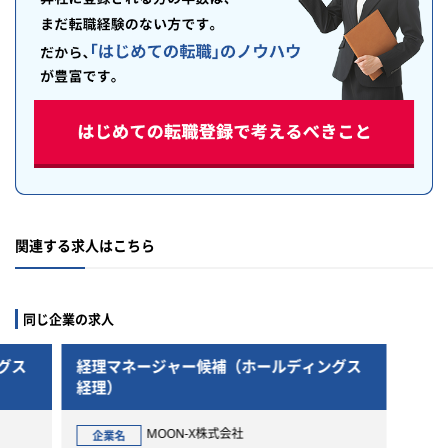
関連する求人はこちら
同じ企業の求人
グス
経理マネージャー候補（ホールディングス
経理マ
経理）
経理）
MOON-X株式会社
企業名
企業