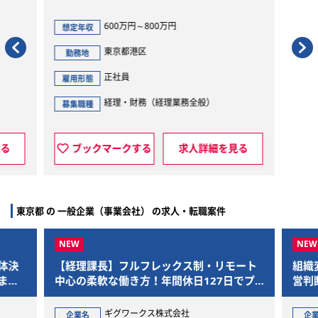
600万円～800万円
想定年収
想定年
東京都港区
勤務地
勤務
正社員
雇用形態
雇用形
経理・財務（経理業務全般）
募集職種
募集職
る
ブックマークする
求人詳細を見る
ブ
東京都 の 一般企業（事業会社） の求人・転職案件
体決
【経理課長】フルフレックス制・リモート
組織
まで
中心の柔軟な働き方！年間休日127日でプ
営判
ライベートも充実
ギグワークス株式会社
企業名
企