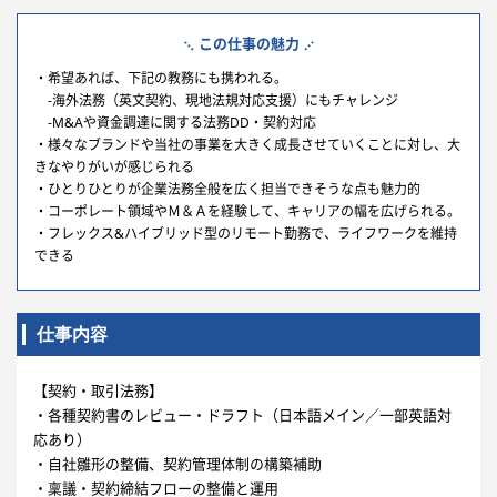
この仕事の魅力
・希望あれば、下記の教務にも携われる。
‐海外法務（英文契約、現地法規対応支援）にもチャレンジ
‐M&Aや資金調達に関する法務DD・契約対応
・様々なブランドや当社の事業を大きく成長させていくことに対し、大
きなやりがいが感じられる
・ひとりひとりが企業法務全般を広く担当できそうな点も魅力的
・コーポレート領域やＭ＆Ａを経験して、キャリアの幅を広げられる。
・フレックス&ハイブリッド型のリモート勤務で、ライフワークを維持
できる
仕事内容
【契約・取引法務】
・各種契約書のレビュー・ドラフト（日本語メイン／一部英語対
応あり）
・自社雛形の整備、契約管理体制の構築補助
・稟議・契約締結フローの整備と運用