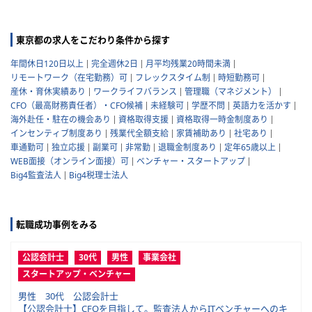
東京都の求人をこだわり条件から探す
年間休日120日以上
完全週休2日
月平均残業20時間未満
リモートワーク（在宅勤務）可
フレックスタイム制
時短勤務可
産休・育休実績あり
ワークライフバランス
管理職（マネジメント）
CFO（最高財務責任者）・CFO候補
未経験可
学歴不問
英語力を活かす
海外赴任・駐在の機会あり
資格取得支援
資格取得一時金制度あり
インセンティブ制度あり
残業代全額支給
家賃補助あり
社宅あり
車通勤可
独立応援
副業可
非常勤
退職金制度あり
定年65歳以上
WEB面接（オンライン面接）可
ベンチャー・スタートアップ
Big4監査法人
Big4税理士法人
転職成功事例をみる
公認会計士
30代
男性
事業会社
スタートアップ・ベンチャー
男性 30代 公認会計士
【公認会計士】CFOを目指して。監査法人からITベンチャーへのキ