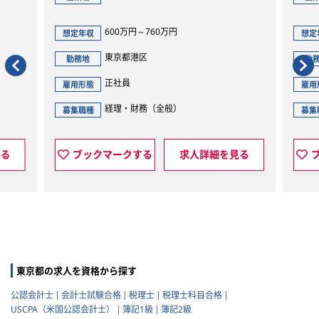
600万円～760万円
想定年収
想定
東京都港区
勤務地
勤
正社員
雇用形態
雇用
経理・財務（全般）
募集職種
募集
見る
ブックマークする
求人詳細を見る
東京都の求人を資格から探す
公認会計士
会計士試験合格
税理士
税理士科目合格
USCPA（米国公認会計士）
簿記1級
簿記2級