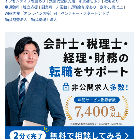
インセンティブ制度あり
残業代全額支給
家賃補助あり
社宅あり
車通勤可
独立応援
副業可
非常勤
退職金制度あり
定年65歳以上
WEB面接（オンライン面接）可
ベンチャー・スタートアップ
Big4監査法人
Big4税理士法人