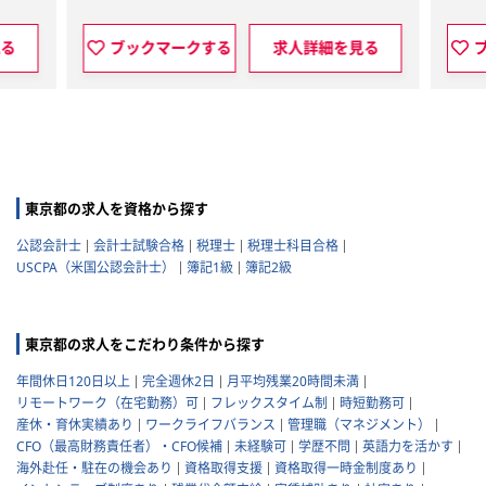
見る
ブックマークする
求人詳細を見る
東京都の求人を資格から探す
公認会計士
会計士試験合格
税理士
税理士科目合格
USCPA（米国公認会計士）
簿記1級
簿記2級
東京都の求人をこだわり条件から探す
年間休日120日以上
完全週休2日
月平均残業20時間未満
リモートワーク（在宅勤務）可
フレックスタイム制
時短勤務可
産休・育休実績あり
ワークライフバランス
管理職（マネジメント）
CFO（最高財務責任者）・CFO候補
未経験可
学歴不問
英語力を活かす
海外赴任・駐在の機会あり
資格取得支援
資格取得一時金制度あり