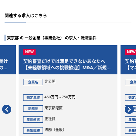
関連する求人はこちら
東京都 の 一般企業（事業会社） の求人・転職案件
働け
契約審査だけでは満足できないあなたへ
契約
の経
【未経験領域への挑戦歓迎】M&A／新規事
【マ
業／個人情報／AI領域まで踏み込める“事業
なキ
推進法務”を募集
人情
非公開
企業名
企
務”
450万円～750万円
想定年収
想定
東京都港区
勤務地
勤
正社員
雇用形態
雇用
法務（全般）
募集職種
募集