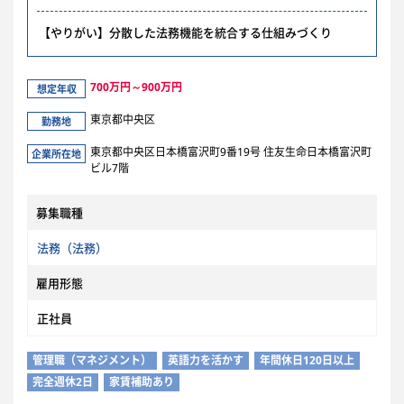
【やりがい】分散した法務機能を統合する仕組みづくり
700万円～900万円
想定年収
東京都中央区
勤務地
東京都中央区日本橋富沢町9番19号 住友生命日本橋富沢町
企業所在地
ビル7階
募集職種
法務（法務）
雇用形態
正社員
管理職（マネジメント）
英語力を活かす
年間休日120日以上
完全週休2日
家賃補助あり