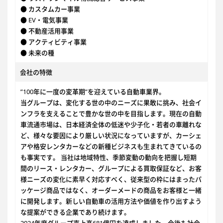
● カスタムカー事業
● EV・電気事業
● 不動産活用事業
● アクティビティ事業
● 未来の種
会社の特徴
”100年に一度の変革期”を迎えている自動車業界。
当グループは、変化する世の中のニーズに果敢に挑み、社会イ
ンフラを支えることで豊かな世の中を目指します。現在の自動
車流通市場は、日本経済全体の低迷や少子化・若者の車離れな
ど、様々な要因により厳しい状況になっていますが、カーシェ
アや格安レンタカーなどの新種ビジネスも生まれてきているの
も事実です。 当社は地域特性、季節変動の動向を把握し短期
間のリース・レンタカー、グループによる買取保証など、お客
様ニーズの変化に素早く対応すべく、従来型の枠にはまったパ
ッケージ商品ではなく、オーダーメードの商品をお客様と一緒
に開発します。新しい自動車の活用方法や価値を作り出すよう
な提案ができる企業であり続けます。