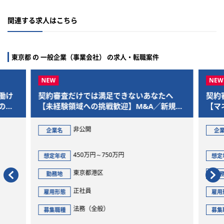
関連する求人はこちら
東京都 の 一般企業（事業会社） の求人・転職案件
だけでは満足できないあなたへ
契約審査だけでは満足で
領域への挑戦歓迎】M&A／新規事
【マネジメント・エキス
情報／AI領域まで踏み込める“事業
なキャリア選択可能】M
”を募集
人情報／AI領域まで踏み
非公開
非公開
企業名
務”を募集
450万円～750万円
700万円～900万円
想定年収
東京都港区
東京都港区
勤務地
正社員
正社員
雇用形態
法務（全般）
法務（全般）
募集職種