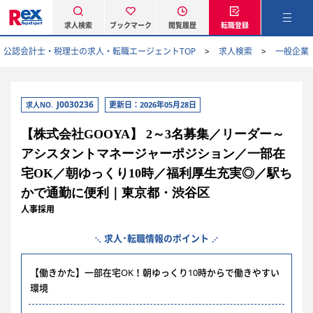
求人検索
ブックマーク
閲覧履歴
転職登録
公認会計士・税理士の求人・転職エージェントTOP
求人検索
一般企業
J0030236
更新日：2026年05月28日
求人NO.
【株式会社GOOYA】 2～3名募集／リーダー～
アシスタントマネージャーポジション／一部在
宅OK／朝ゆっくり10時／福利厚生充実◎／駅ち
かで通勤に便利｜東京都・渋谷区
人事採用
求人･転職情報のポイント
【働きかた】一部在宅OK！朝ゆっくり10時からで働きやすい
環境