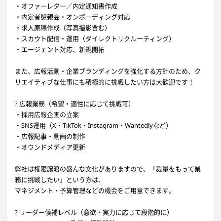
・オファーレター／内定通知書作成
・内定者懇親会・オンボーディング対応
・求人原稿作成（写真撮影含む）
・スカウト配信・運用（ダイレクトリクルーティング）
・エージェント対応、新規開拓
また、広報活動・企業ブランディングを強化する方針のため、ク
リエイティブな仕事にも積極的に挑戦したい方は大歓迎です！
? 広報業務（希望・適性に応じて挑戦可）
・採用広報企画の立案
・SNS運用（X・TikTok・Instagram・Wantedlyなど）
・広報記事・動画の制作
・オウンドメディア更新
弊社は権限譲渡の盛んな文化がありますので、「裁量をもって業
務に挑戦したい」という方は、
マネジメント・予算管理などの機会をご用意できます。
? リーダー候補レベル（意欲・実力に応じて段階的に）