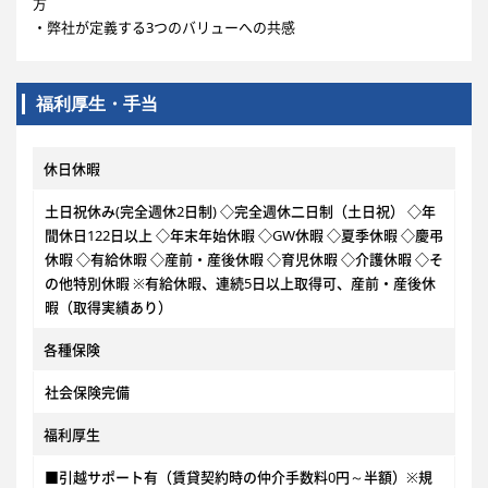
方
・弊社が定義する3つのバリューへの共感
福利厚生・手当
休日休暇
土日祝休み(完全週休2日制) ◇完全週休二日制（土日祝） ◇年
間休日122日以上 ◇年末年始休暇 ◇GW休暇 ◇夏季休暇 ◇慶弔
休暇 ◇有給休暇 ◇産前・産後休暇 ◇育児休暇 ◇介護休暇 ◇そ
の他特別休暇 ※有給休暇、連続5日以上取得可、産前・産後休
暇（取得実績あり）
各種保険
社会保険完備
福利厚生
■引越サポート有（賃貸契約時の仲介手数料0円～半額）※規