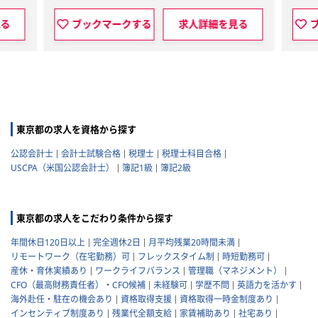
クマークする
求人詳細を見る
ブックマークする
東京都の求人を資格から探す
公認会計士
会計士試験合格
税理士
税理士科目合格
USCPA（米国公認会計士）
簿記1級
簿記2級
東京都の求人をこだわり条件から探す
年間休日120日以上
完全週休2日
月平均残業20時間未満
リモートワーク（在宅勤務）可
フレックスタイム制
時短勤務可
産休・育休実績あり
ワークライフバランス
管理職（マネジメント）
CFO（最高財務責任者）・CFO候補
未経験可
学歴不問
英語力を活かす
海外赴任・駐在の機会あり
資格取得支援
資格取得一時金制度あり
インセンティブ制度あり
残業代全額支給
家賃補助あり
社宅あり