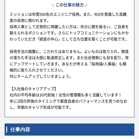
この仕事の魅力
ミッションは年間300名のエンジニア採用。また、ROIを意識した高難
度の採用に携われます。
採用人事として圧倒的に飛躍したい方は、存分に腕を振るい、ご自身を
鍛えられるポジションです。さらにトップコミュニケーションにもかか
わっていただき「経営の中心」として立ち位置を築くことが可能です。
採用手法の踏襲に、こだわりはありません。よいものは取り入れ、鮮度
の落ちた手法は大胆に軌道修正します。また社会情勢にも目を配り、常
にアップデートしていきます。あなたが考える『採用論/人事論』も積
極的に取り入れさせてください。
共にチームアップしていきましょう。
【入社後のキャリアアップ】
社内の平均年齢は30代前後！女性の管理職も多く活躍しています！
年に2回の評価のタイミングで都度自身のパフォーマンスを見つめなお
し、早期のキャリア形成が可能です。
仕事内容