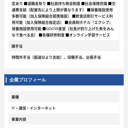
定あり ■退職金有り ■社員持ち株会制度 ■社会保険完備 ■交
通費支給（配属先により上限が異なります） ■保養施設使用
多数可能（加入保険組合提携施設） ■飲食店割引サービス利
用可能（加入保険組合指定店） ■会員制ホテル『エクシブ』
保養施設使用可能 ■GOOYA食堂（社長が釣り上げた魚をみん
なで食べる会） ■各種研修制度 ■オンライン学習サービス
諸手当
時間外手当（超過分より支給）、役職手当、出張手当
企業プロフィール
業種
IT・通信・インターネット
事業内容