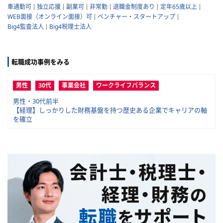
車通勤可
独立応援
副業可
非常勤
退職金制度あり
定年65歳以上
WEB面接（オンライン面接）可
ベンチャー・スタートアップ
Big4監査法人
Big4税理士法人
転職成功事例をみる
男性
30代
事業会社
ワークライフバランス
男性・30代前半
【経理】しっかりした財務基盤を持つ歴史ある企業でキャリアの軸
を確立