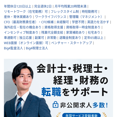
年間休日120日以上
完全週休2日
月平均残業20時間未満
リモートワーク（在宅勤務）可
フレックスタイム制
時短勤務可
産休・育休実績あり
ワークライフバランス
管理職（マネジメント）
CFO（最高財務責任者）・CFO候補
未経験可
学歴不問
英語力を活かす
海外赴任・駐在の機会あり
資格取得支援
資格取得一時金制度あり
インセンティブ制度あり
残業代全額支給
家賃補助あり
社宅あり
車通勤可
独立応援
副業可
非常勤
退職金制度あり
定年65歳以上
WEB面接（オンライン面接）可
ベンチャー・スタートアップ
Big4監査法人
Big4税理士法人