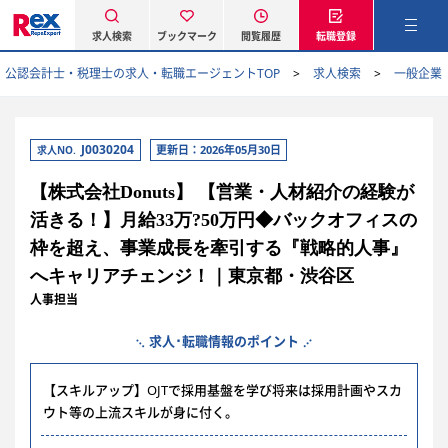
求人検索
ブックマーク
閲覧履歴
転職登録
公認会計士・税理士の求人・転職エージェントTOP
求人検索
一般企業
J0030204
更新日：2026年05月30日
求人NO.
【株式会社Donuts】 【営業・人材紹介の経験が
活きる！】月給33万?50万円◆バックオフィスの
枠を超え、事業成長を牽引する『戦略的人事』
へキャリアチェンジ！｜東京都・渋谷区
人事担当
求人･転職情報のポイント
【スキルアップ】OJTで採用基盤を学び将来は採用計画やスカ
ウト等の上流スキルが身に付く。