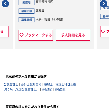
東京都渋谷区
勤務地
雇用
正社員
雇用形態
募集
人事・総務（その他）
募集職種
見る
ブックマークする
求人詳細を見る
東京都の求人を資格から探す
公認会計士
会計士試験合格
税理士
税理士科目合格
USCPA（米国公認会計士）
簿記1級
簿記2級
東京都の求人をこだわり条件から探す