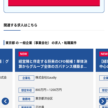
関連する求人はこちら
東京都 の 一般企業（事業会社） の求人・転職案件
と伴走する将来のCFO候補！単体決
【経理課長】フルフレ
らグループ全体のガバナンス構築まで
中心の柔軟な働き方！年
気通貫で担当
ライベートも充実
株式会社Gaudiy
ギグワークス株
名
企業名
800万円～1200万円
600万円～760
収
想定年収
東京都渋谷区
東京都港区
地
勤務地
正社員
正社員
態
雇用形態