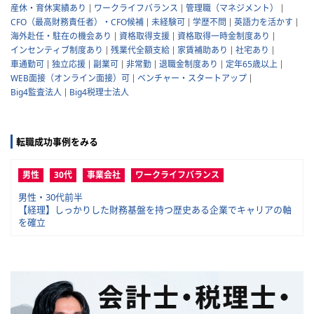
産休・育休実績あり
ワークライフバランス
管理職（マネジメント）
CFO（最高財務責任者）・CFO候補
未経験可
学歴不問
英語力を活かす
海外赴任・駐在の機会あり
資格取得支援
資格取得一時金制度あり
インセンティブ制度あり
残業代全額支給
家賃補助あり
社宅あり
車通勤可
独立応援
副業可
非常勤
退職金制度あり
定年65歳以上
WEB面接（オンライン面接）可
ベンチャー・スタートアップ
Big4監査法人
Big4税理士法人
転職成功事例をみる
男性
30代
事業会社
ワークライフバランス
男性・30代前半
【経理】しっかりした財務基盤を持つ歴史ある企業でキャリアの軸
を確立