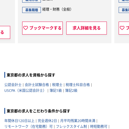
経理・財務（全般）
経理・財務（全
種
募集職種
ックマークする
求人詳細を見る
ブックマークする
東京都の求人を資格から探す
公認会計士
会計士試験合格
税理士
税理士科目合格
USCPA（米国公認会計士）
簿記1級
簿記2級
東京都の求人をこだわり条件から探す
年間休日120日以上
完全週休2日
月平均残業20時間未満
リモートワーク（在宅勤務）可
フレックスタイム制
時短勤務可