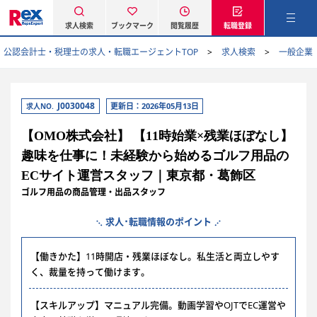
求人検索
ブックマーク
閲覧履歴
転職登録
公認会計士・税理士の求人・転職エージェントTOP
求人検索
一般企業
J0030048
更新日：2026年05月13日
求人NO.
【OMO株式会社】 【11時始業×残業ほぼなし】
趣味を仕事に！未経験から始めるゴルフ用品の
ECサイト運営スタッフ｜東京都・葛飾区
ゴルフ用品の商品管理・出品スタッフ
求人･転職情報のポイント
【働きかた】11時開店・残業ほぼなし。私生活と両立しやす
く、裁量を持って働けます。
【スキルアップ】マニュアル完備。動画学習やOJTでEC運営や