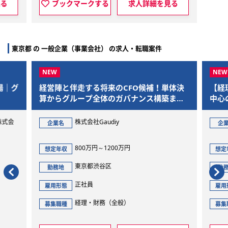
見る
ブックマークする
求人詳細を見る
東京都 の 一般企業（事業会社） の求人・転職案件
！単体決
【経理課長】フルフレックス制・リモート
構築まで
中心の柔軟な働き方！年間休日127日でプ
営
ライベートも充実
ギグワークス株式会社
企業名
600万円～760万円
想定年収
東京都港区
勤務地
正社員
雇用形態
経理・財務（全般）
募集職種