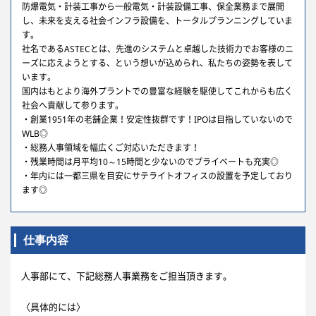
防爆電気・計装工事から一般電気・計装設備工事、保全業務まで展開
し、未来を支える社会インフラ設備を、トータルプランニングしていま
す。
社名であるASTECとは、先進のシステムと卓越した技術力でお客様のニ
ーズに応えようとする、という想いが込められ、私たちの姿勢を表して
います。
国内はもとより海外プラントでの豊富な経験を駆使してこれからも広く
社会へ貢献して参ります。
・創業1951年の老舗企業！安定性抜群です！IPOは目指していないので
WLB◎
・総務人事領域を幅広くご対応いただきます！
・残業時間は月平均10～15時間と少ないのでプライベートも充実◎
・年内には一都三県を目安にサテライトオフィスの設置を予定しており
ます◎
仕事内容
人事部にて、下記総務人事業務をご担当頂きます。
〈具体的には〉