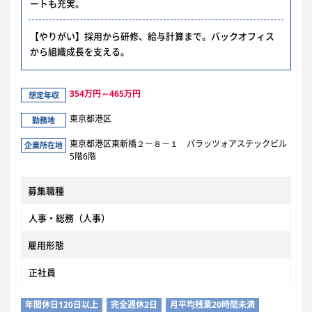
ートも充実。
【やりがい】採用から研修、給与計算まで。バックオフィス
から組織成長を支える。
354万円～465万円
想定年収
東京都港区
勤務地
東京都港区東新橋２－８－１ パラッツォアステックビル
企業所在地
5階6階
募集職種
人事・総務（人事）
雇用形態
正社員
年間休日120日以上
完全週休2日
月平均残業20時間未満