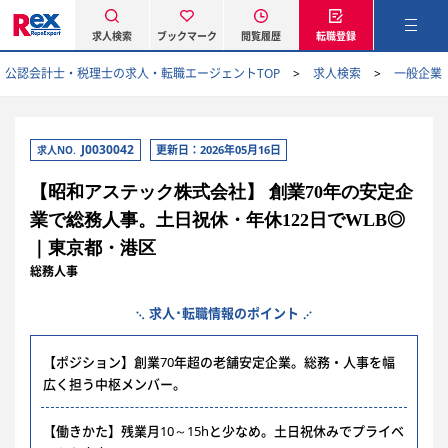
求人検索
ブックマーク
閲覧履歴
転職登録
公認会計士・税理士の求人・転職エージェントTOP
求人検索
一般企業
J0030042
更新日：2026年05月16日
求人NO.
【昭和アステック株式会社】 創業70年の安定企
業で総務人事。土日祝休・年休122日でWLB◎
｜東京都・港区
総務人事
求人･転職情報のポイント
【ポジション】創業70年超の老舗安定企業。総務・人事を幅
広く担う中枢メンバー。
【働きかた】残業月10～15hと少なめ。土日祝休みでプライベ