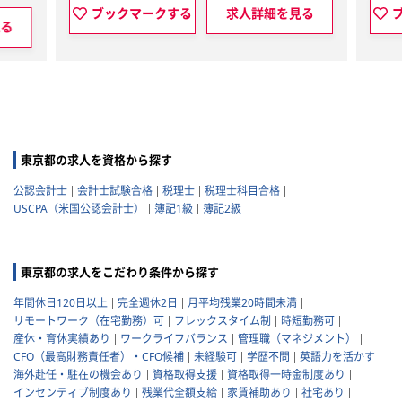
を見る
ブックマークする
求人詳細を見る
東京都の求人を資格から探す
公認会計士
会計士試験合格
税理士
税理士科目合格
USCPA（米国公認会計士）
簿記1級
簿記2級
東京都の求人をこだわり条件から探す
年間休日120日以上
完全週休2日
月平均残業20時間未満
リモートワーク（在宅勤務）可
フレックスタイム制
時短勤務可
産休・育休実績あり
ワークライフバランス
管理職（マネジメント）
CFO（最高財務責任者）・CFO候補
未経験可
学歴不問
英語力を活かす
海外赴任・駐在の機会あり
資格取得支援
資格取得一時金制度あり
インセンティブ制度あり
残業代全額支給
家賃補助あり
社宅あり