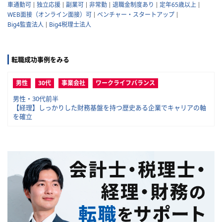
車通勤可
独立応援
副業可
非常勤
退職金制度あり
定年65歳以上
WEB面接（オンライン面接）可
ベンチャー・スタートアップ
Big4監査法人
Big4税理士法人
転職成功事例をみる
男性
30代
事業会社
ワークライフバランス
男性・30代前半
【経理】しっかりした財務基盤を持つ歴史ある企業でキャリアの軸
を確立