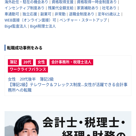
海外赴任・駐在の機会あり
資格取得支援
資格取得一時金制度あり
インセンティブ制度あり
残業代全額支給
家賃補助あり
社宅あり
車通勤可
独立応援
副業可
非常勤
退職金制度あり
定年65歳以上
WEB面接（オンライン面接）可
ベンチャー・スタートアップ
Big4監査法人
Big4税理士法人
転職成功事例をみる
簿記
20代
女性
会計事務所・税理士法人
ワークライフバランス
女性 20代後半 簿記2級
【簿記2級】テレワーク＆フレックス制度…女性が活躍できる会計事
務所への転職