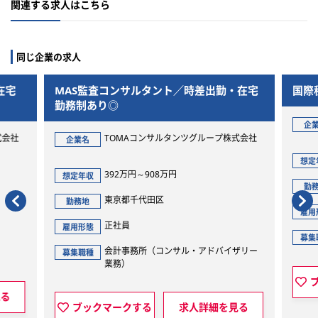
関連する求人はこちら
同じ企業の求人
出勤・在宅
国際税務コンサルタント ※幹部候補
TOMAコンサルタンツグループ株式会社
企業名
プ株式会社
591万円～1189万円
想定年収
東京都千代田区
勤務地
正社員
雇用形態
会計事務所（国際税務業務全般）
募集職種
バイザリー
ブックマークする
求人詳細を見る
細を見る