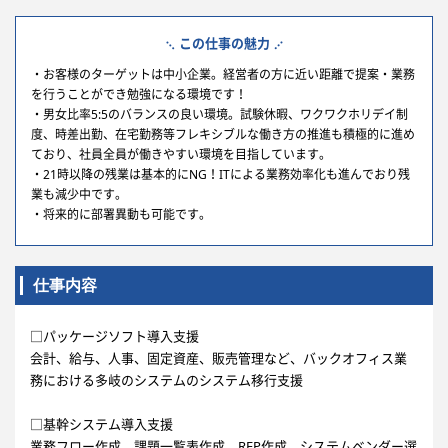
この仕事の魅力
・お客様のターゲットは中小企業。経営者の方に近い距離で提案・業務
を行うことができ勉強になる環境です！
・男女比率5:5のバランスの良い環境。試験休暇、ワクワクホリデイ制
度、時差出勤、在宅勤務等フレキシブルな働き方の推進も積極的に進め
ており、社員全員が働きやすい環境を目指しています。
・21時以降の残業は基本的にNG！ITによる業務効率化も進んでおり残
業も減少中です。
・将来的に部署異動も可能です。
仕事内容
□パッケージソフト導入支援
会計、給与、人事、固定資産、販売管理など、バックオフィス業
務における多岐のシステムのシステム移行支援
□基幹システム導入支援
業務フロー作成、課題一覧表作成、RFP作成、システムベンダー選