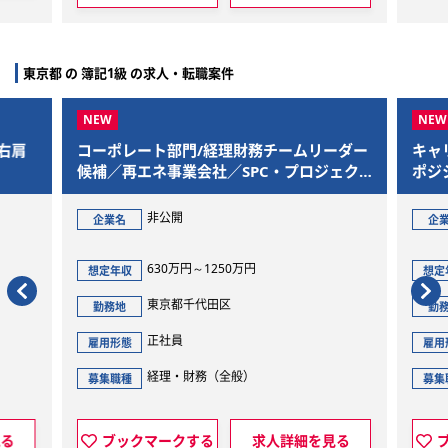
東京都 の 簿記1級 の求人・転職案件
ームリーダー
キャリアSNSを運営するYOUTRUSTの経理
・プロジェク
ポジションです！
度化
株式会社YOUTRUST
企業名
450万円～600万円
想定年収
東京都渋谷区
勤務地
正社員
雇用形態
経理・財務（全般）
募集職種
詳細を見る
ブックマークする
求人詳細を見る