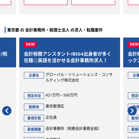
東京都 の 会計事務所・税理士法人 の求人・転職案件
4出身者が多く
会計税務コンサルタント/公認会計士/フレ
務所求人！
ックス・リモート制あり◎
ションズ・コンサ
グローバル・ソリューションズ・コンサ
企業名
ルティング株式会社
455万円～840万円
想定年収
東京都港区
勤務地
正社員
雇用形態
業務全般）
会計事務所（全般）
募集職種