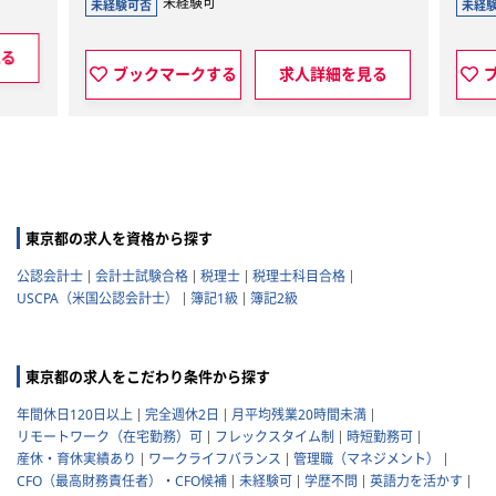
未経験可
未経験可否
人詳細を見る
ブックマークする
求人詳細を見る
東京都の求人を資格から探す
公認会計士
会計士試験合格
税理士
税理士科目合格
USCPA（米国公認会計士）
簿記1級
簿記2級
東京都の求人をこだわり条件から探す
年間休日120日以上
完全週休2日
月平均残業20時間未満
リモートワーク（在宅勤務）可
フレックスタイム制
時短勤務可
産休・育休実績あり
ワークライフバランス
管理職（マネジメント）
CFO（最高財務責任者）・CFO候補
未経験可
学歴不問
英語力を活かす