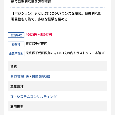
軟で効率的な働き方を推進
【ポジション】男女比5対5の好バランスな環境。将来的な部
署異動も可能で、多様な経験を積める
400万円～580万円
想定年収
東京都千代田区
勤務地
東京都千代田区丸の内1-8-3丸の内トラストタワー本館3Ｆ
企業所在地
資格
日商簿記1級
/
日商簿記2級
募集職種
IT・システムコンサルティング
雇用形態