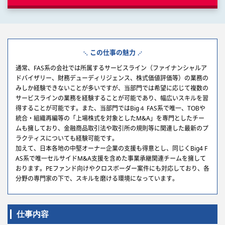
この仕事の魅力
通常、FAS系の会社では所属するサービスライン（ファイナンシャルア
ドバイザリー、財務デューディリジェンス、株式価値評価等）の業務の
みしか経験できないことが多いですが、当部門では希望に応じて複数の
サービスラインの業務を経験することが可能であり、幅広いスキルを習
得することが可能です。また、当部門ではBig４ FAS系で唯一、TOBや
統合・組織再編等の「上場株式を対象としたM&A」を専門としたチー
ムも擁しており、金融商品取引法や取引所の規則等に関連した最新のプ
ラクティスについても経験可能です。
加えて、日本各地の中堅オーナー企業の支援も得意とし、同じくBig4 F
AS系で唯一セルサイドM&A支援を含めた事業承継関連チームを擁して
おります。PEファンド向けやクロスボーダー案件にも対応しており、各
分野の専門家の下で、スキルを磨ける環境になっています。
仕事内容