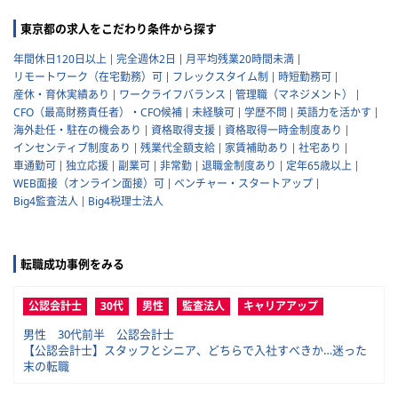
東京都の求人をこだわり条件から探す
年間休日120日以上
完全週休2日
月平均残業20時間未満
リモートワーク（在宅勤務）可
フレックスタイム制
時短勤務可
産休・育休実績あり
ワークライフバランス
管理職（マネジメント）
CFO（最高財務責任者）・CFO候補
未経験可
学歴不問
英語力を活かす
海外赴任・駐在の機会あり
資格取得支援
資格取得一時金制度あり
インセンティブ制度あり
残業代全額支給
家賃補助あり
社宅あり
車通勤可
独立応援
副業可
非常勤
退職金制度あり
定年65歳以上
WEB面接（オンライン面接）可
ベンチャー・スタートアップ
Big4監査法人
Big4税理士法人
転職成功事例をみる
公認会計士
30代
男性
監査法人
キャリアアップ
男性 30代前半 公認会計士
【公認会計士】スタッフとシニア、どちらで入社すべきか…迷った
末の転職