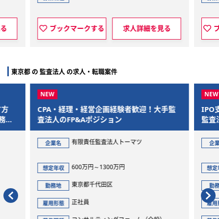
マークする
求人詳細を見る
ブックマークする
東京都 の 監査法人 の求人・転職案件
経理・経営企画経験者歓迎！大手監
IPO支援をやりたいかた
FP&Aポジション
監査法人
有限責任監査法人トーマツ
監査法人innovatio
企業名
600万円～1300万円
600万円～1000万
想定年収
東京都千代田区
東京都新宿区
勤務地
正社員
正社員
雇用形態