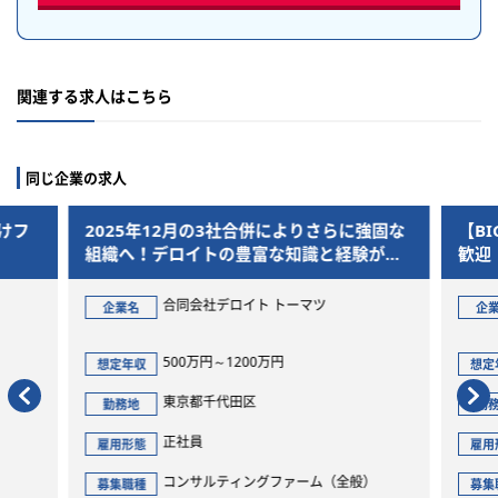
関連する求人はこちら
同じ企業の求人
3社合併によりさらに強固な
【BIG4】事業会社からのキャリア
の豊富な知識と経験が融
歓迎！ガバナンス・リスクマネジメ
ービスを企画・実行
ンサルタント
ロイト トーマツ
合同会社デロイト トーマツ
企業名
1200万円
500万円～1500万円
想定年収
代田区
東京都千代田区
勤務地
正社員
雇用形態
ティングファーム（全般）
コンサルティングファーム（全
募集職種