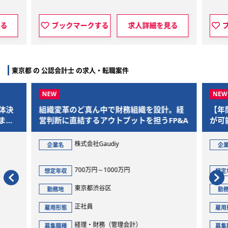
る
求人詳細を見る
ブックマークする
求人詳細
東京都 の 公認会計士 の求人・転職案件
ど真ん中で財務組織を設計。経
【年間休日125日】メリハ
結するアウトプットを担うFP&A
が可能。ワークライフバラ
ら、M&Aを通じた社会的
ジェクトに参画できます
株式会社Gaudiy
非公開
企業名
700万円～1000万円
500万円～1000万円
想定年収
東京都渋谷区
東京都千代田区
勤務地
正社員
正社員
雇用形態
経理・財務（管理会計）
コンサルティングフ
募集職種