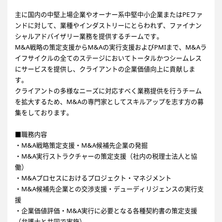
主に国内の中堅上場企業やオーナー系中堅中小企業またはPEファ
ンドに対して、業種やインダストリーにとらわれず、ファイナン
シャルアドバイザリー業務を提供するチームです。
M&A戦略の策定支援からM&Aの実行支援およびPMIまで、M&Aラ
イフサイクルの全てのステージにおいてトータルかつシームレス
にサービスを提供し、クライアントの企業価値向上に貢献しま
す。
クライアントの多様なニーズに対応すべく業務提供を行うチーム
を拡大するため、M&Aの専門家としてスキルアップを志す方の募
集をしております。
■職務内容
・M&A戦略策定支援・M&A候補先企業の発掘
・M&A実行ストラクチャーの策定支援（社内の税理士法人と協
働）
・M&Aプロセスにおけるプロジェクト・マネジメント
・M&A候補先企業との交渉支援・デューディリジェンスの実行支
援
・企業価値評価・M&A実行に必要となる各種契約書の策定支援
（弁護士と共同で実施）