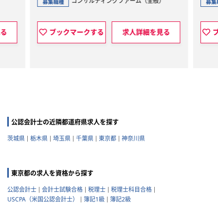
コンサルティングファーム（全般）
監査法人（全般）
募集職種
クマークする
求人詳細を見る
ブックマークする
公認会計士の近隣都道府県求人を探す
茨城県
栃木県
埼玉県
千葉県
東京都
神奈川県
東京都の求人を資格から探す
公認会計士
会計士試験合格
税理士
税理士科目合格
USCPA（米国公認会計士）
簿記1級
簿記2級