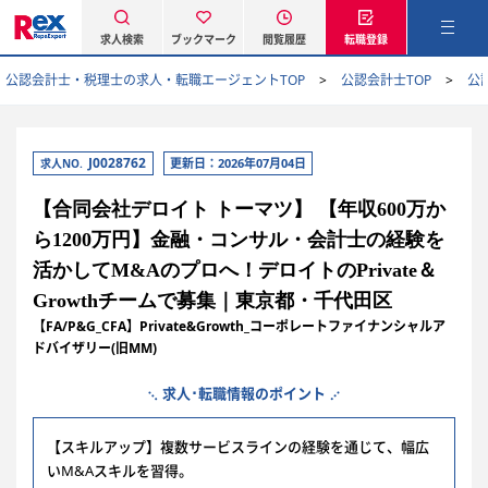
求人検索
ブックマーク
閲覧履歴
転職登録
公認会計士・税理士の求人・転職エージェントTOP
公認会計士TOP
公
J0028762
更新日：2026年07月04日
求人NO.
【合同会社デロイト トーマツ】 【年収600万か
ら1200万円】金融・コンサル・会計士の経験を
活かしてM&Aのプロへ！デロイトのPrivate＆
Growthチームで募集｜東京都・千代田区
【FA/P&G_CFA】Private&Growth_コーポレートファイナンシャルア
ドバイザリー(旧MM)
求人･転職情報のポイント
【スキルアップ】複数サービスラインの経験を通じて、幅広
いM&Aスキルを習得。