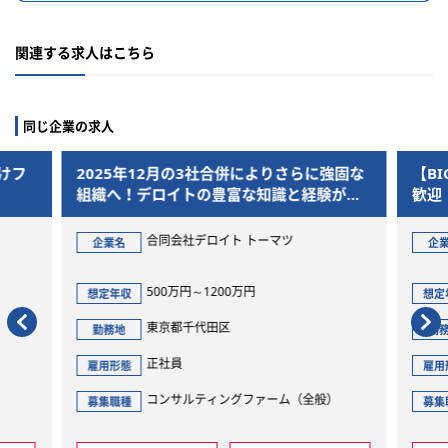
関連する求人はこちら
同じ企業の求人
3社合併によりさらに強固な
【BIG4】事業会社からのキャリア
の豊富な知識と経験が融
歓迎！ガバナンス・リスクマネジメ
ービスを企画・実行
ンサルタント
ロイト トーマツ
合同会社デロイト トーマツ
企業名
1200万円
500万円～1500万円
想定年収
代田区
東京都千代田区
勤務地
正社員
雇用形態
ティングファーム（全般）
コンサルティングファーム（全
募集職種