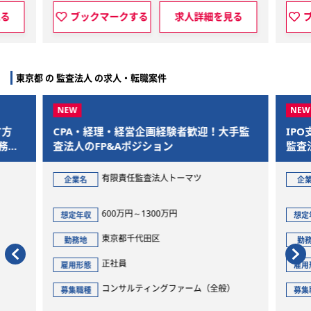
ブックマークする
求人詳細を見る
ブックマー
東京都 の 監査法人 の求人・転職案件
CPA・経理・経営企画経験者歓迎！大手監
IPO支援をやり
査法人のFP&Aポジション
監査法人
有限責任監査法人トーマツ
監査法人inn
企業名
企業名
600万円～1300万円
600万円～
想定年収
想定年収
東京都千代田区
東京都新
勤務地
勤務地
正社員
正社員
雇用形態
雇用形態
コンサルティングファーム（全般）
監査法人
募集職種
募集職種