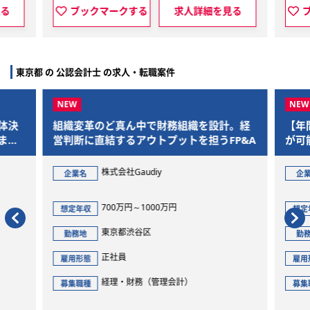
る
求人詳細を見る
ブックマークする
求人詳細
東京都 の 公認会計士 の求人・転職案件
組織変革のど真ん中で財務組織を設計。経
【年間休日1
営判断に直結するアウトプットを担うFP&A
が可能。ワー
ら、M&Aを
ジェクトに参
株式会社Gaudiy
非公
企業名
企業名
700万円～1000万円
50
想定年収
想定年収
東京都渋谷区
東京
勤務地
勤務地
正社員
正社
雇用形態
雇用形態
経理・財務（管理会計）
コン
募集職種
募集職種