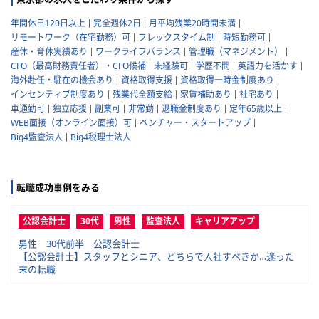
年間休日120日以上
完全週休2日
月平均残業20時間未満
リモートワーク（在宅勤務）可
フレックスタイム制
時短勤務可
産休・育休実績あり
ワークライフバランス
管理職（マネジメント）
CFO（最高財務責任者）・CFO候補
未経験可
学歴不問
英語力を活かす
海外赴任・駐在の機会あり
資格取得支援
資格取得一時金制度あり
インセンティブ制度あり
残業代全額支給
家賃補助あり
社宅あり
車通勤可
独立応援
副業可
非常勤
退職金制度あり
定年65歳以上
WEB面接（オンライン面接）可
ベンチャー・スタートアップ
Big4監査法人
Big4税理士法人
転職成功事例をみる
公認会計士
30代
男性
監査法人
キャリアアップ
男性 30代前半 公認会計士
【公認会計士】スタッフとシニア、どちらで入社すべきか…迷った
末の転職