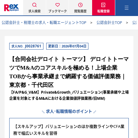
求人検索
ブックマーク
閲覧履歴
転職登録
公認会計士・税理士の求人・転職エージェントTOP
公認会計士TOP
公
J0028761
更新日：2026年07月04日
求人NO.
【合同会社デロイト トーマツ】 デロイトトーマ
ツでM&Aのコアスキルを極める！上場企業
TOBから事業承継まで網羅する価値評価業務｜
東京都・千代田区
【FA/P&G_V&M】Private&Growth_バリュエーション(事業承継や上場
企業を対象とするM&Aにおける企業価値評価業務/旧MM)
求人･転職情報のポイント
【スキルアップ】バリュエーションのほか複数ラインやCFA業
務で幅広いスキルを習得