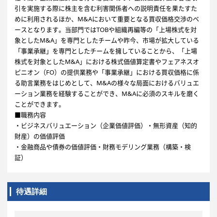
引を実施する際に株主を含む利害関係者への説明責任を果たすた
めに利用されるほか、M&Aにおいて重要となる買収価格交渉のベ
ースとなります。当部門ではTOBや組織再編等の「上場株式を対
象としたM&A」を専門としたチームや昨今、市場が拡大している
「事業承継」を専門としたチームを擁していることから、「上場
株式を対象としたM&A」における株式価値算定書やフェアネスオ
ピニオン（FO）の提供業務や「事業承継」における買収価格に係
る助言業務をはじめとして、M&Aの様々な局面におけるバリュエ
ーション業務を経験することができ、M&Aに必須のスキルを磨く
ことができます。
■職務内容
・ビジネスバリュエーション（企業価値評価）・無形資産（知的
財産）の価値評価
・金融商品や債券の価値評価・財務モデリング業務（構築・検
証）
待遇詳細