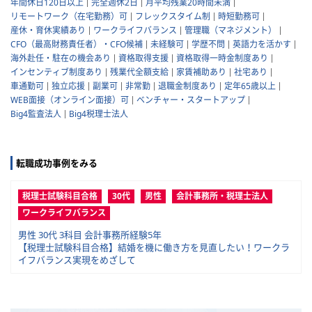
年間休日120日以上
完全週休2日
月平均残業20時間未満
リモートワーク（在宅勤務）可
フレックスタイム制
時短勤務可
産休・育休実績あり
ワークライフバランス
管理職（マネジメント）
CFO（最高財務責任者）・CFO候補
未経験可
学歴不問
英語力を活かす
海外赴任・駐在の機会あり
資格取得支援
資格取得一時金制度あり
インセンティブ制度あり
残業代全額支給
家賃補助あり
社宅あり
車通勤可
独立応援
副業可
非常勤
退職金制度あり
定年65歳以上
WEB面接（オンライン面接）可
ベンチャー・スタートアップ
Big4監査法人
Big4税理士法人
転職成功事例をみる
税理士試験科目合格
30代
男性
会計事務所・税理士法人
ワークライフバランス
男性 30代 3科目 会計事務所経験5年
【税理士試験科目合格】結婚を機に働き方を見直したい！ワークラ
イフバランス実現をめざして