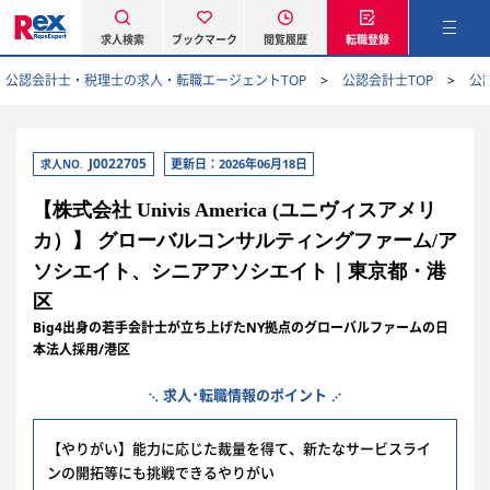
求人検索
ブックマーク
閲覧履歴
転職登録
公認会計士・税理士の求人・転職エージェントTOP
公認会計士TOP
公
J0022705
更新日：2026年06月18日
求人NO.
【株式会社 Univis America (ユニヴィスアメリ
カ）】 グローバルコンサルティングファーム/ア
ソシエイト、シニアアソシエイト｜東京都・港
区
Big4出身の若手会計士が立ち上げたNY拠点のグローバルファームの日
本法人採用/港区
求人･転職情報のポイント
【やりがい】能力に応じた裁量を得て、新たなサービスライ
ンの開拓等にも挑戦できるやりがい