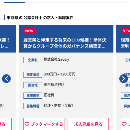
東京都 の 公認会計士 の求人・転職案件
歓迎！
経営陣と伴走する将来のCFO候補！単体決
組織
レー
算からグループ全体のガバナンス構築まで
営判
を一気通貫で担当
株式会社Gaudiy
企業名
企
800万円～1200万円
想定年収
想定
東京都渋谷区
勤務地
勤
正社員
雇用形態
雇用
他）
経理・財務（全般）
募集職種
募集
見る
ブックマークする
求人詳細を見る