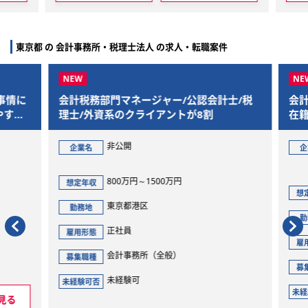
東京都 の 会計事務所・税理士法人 の求人・転職案件
事情に
会計税務部門マネージャー/公認会計士/税
会計
すさ
理士/外資系のクライアントが8割
在籍
非公開
企業名
企
800万円～1500万円
想定年収
想定
東京都港区
勤務地
勤
正社員
雇用形態
雇用
会計事務所（全般）
募集職種
募集
未経験可
未経験可否
未経
見る