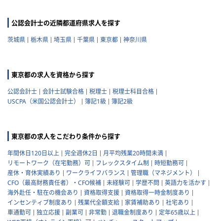
公認会計士の近隣都道府県求人を探す
茨城県
栃木県
埼玉県
千葉県
東京都
神奈川県
東京都の求人を資格から探す
公認会計士
会計士試験合格
税理士
税理士科目合格
USCPA（米国公認会計士）
簿記1級
簿記2級
東京都の求人をこだわり条件から探す
年間休日120日以上
完全週休2日
月平均残業20時間未満
リモートワーク（在宅勤務）可
フレックスタイム制
時短勤務可
産休・育休実績あり
ワークライフバランス
管理職（マネジメント）
CFO（最高財務責任者）・CFO候補
未経験可
学歴不問
英語力を活かす
海外赴任・駐在の機会あり
資格取得支援
資格取得一時金制度あり
インセンティブ制度あり
残業代全額支給
家賃補助あり
社宅あり
車通勤可
独立応援
副業可
非常勤
退職金制度あり
定年65歳以上