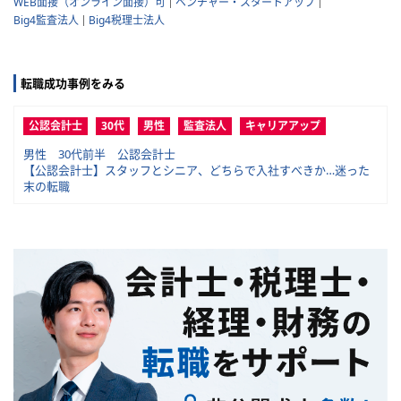
WEB面接（オンライン面接）可
ベンチャー・スタートアップ
Big4監査法人
Big4税理士法人
転職成功事例をみる
公認会計士
30代
男性
監査法人
キャリアアップ
男性 30代前半 公認会計士
【公認会計士】スタッフとシニア、どちらで入社すべきか…迷った
末の転職