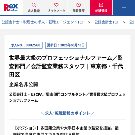
求人検索
ブックマーク
閲覧履歴
転職登録
公認会計士・税理士の求人・転職エージェントTOP
公認会計士TOP
公
J0002568
更新日：2026年05月16日
求人NO.
世界最大級のプロフェッショナルファーム／監
査部門／会計監査業務スタッフ｜東京都・千代
田区
企業名非公開
公認会計士・USCPA／監査部門コンサルタント／世界最大級プロフェッ
ショナルファーム
求人･転職情報のポイント
【ポジション】多国籍企業や大手日本企業の監査を担当。最
前線で高度な専門スキルを磨ける環境