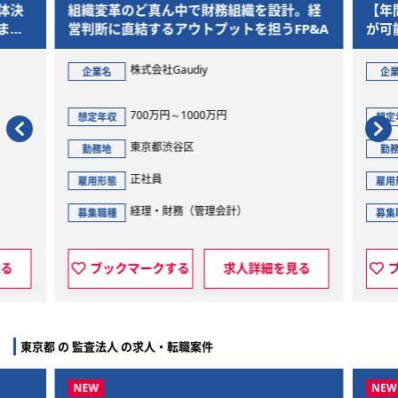
体決
組織変革のど真ん中で財務組織を設計。経
【年
まで
営判断に直結するアウトプットを担うFP&A
が可
ら、
ジェ
株式会社Gaudiy
企業名
企
700万円～1000万円
想定年収
想定
東京都渋谷区
勤務地
勤
正社員
雇用形態
雇用
経理・財務（管理会計）
募集職種
募集
見る
ブックマークする
求人詳細を見る
東京都 の 監査法人 の求人・転職案件