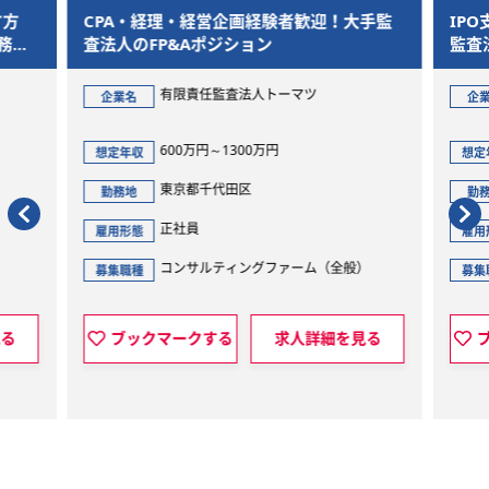
す方
CPA・経理・経営企画経験者歓迎！大手監
IP
務で
査法人のFP&Aポジション
監査
有限責任監査法人トーマツ
企業名
企
600万円～1300万円
想定年収
想定
東京都千代田区
勤務地
勤
正社員
雇用形態
雇用
）
コンサルティングファーム（全般）
募集職種
募集
見る
ブックマークする
求人詳細を見る