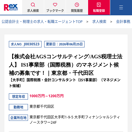
求人検索
ブックマーク
閲覧履歴
転職登録
公認会計士・税理士の求人・転職エージェントTOP
求人検索
会計事務
J0030523
更新日：2026年06月25日
求人NO.
【株式会社AGSコンサルティング/AGS税理士法
人】 IS1事業部（国際税務）のマネジメント候
補の募集です！｜東京都・千代田区
【大手町】国際税務・会計コンサルタント（IS1事業部）（マネジメン
ト候補）
1000万円～1200万円
想定年収
東京都千代田区
勤務地
東京都千代田区大手町1-9-5 大手町フィナンシャルシティ
企業所在地
ノースタワー24F