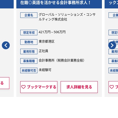
◎英語を活かせる会計事務所求人！
ックス・リモート制あ
グローバル・ソリューションズ・コンサ
グローバル・ソ
名
企業名
ルティング株式会社
ルティング株式
421万円～506万円
455万円～840
収
想定年収
東京都港区
東京都港区
地
勤務地
正社員
正社員
態
雇用形態
会計事務所（税務会計業務全般）
会計事務所（全
種
募集職種
未経験可
未経験可
可否
未経験可否
ックマークする
求人詳細を見る
ブックマークする