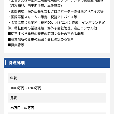
・上場または中堅非上場会社規模のクライアントの税務顧問業務
（月次顧問、四半期決算、本決算等）
・国際税務、海外出張を含むクロスボーダーの税務アドバイス等
・国際再編スキームの策定、税務アドバイス等
・希望に応じた業務：税務DD、オピニオン作成、インバウンド案
件、移転価格の業務経験、海外子会社管理、進出コンサル他
■従事すべき業務の変更の範囲：会社の定める業務
■就業場所の変更の範囲：会社の定める場所
■募集背景
待遇詳細
年収
1000万円～1200万円
月収
59万円～67万円