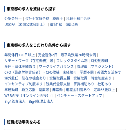
東京都の求人を資格から探す
公認会計士
会計士試験合格
税理士
税理士科目合格
USCPA（米国公認会計士）
簿記1級
簿記2級
東京都の求人をこだわり条件から探す
年間休日120日以上
完全週休2日
月平均残業20時間未満
リモートワーク（在宅勤務）可
フレックスタイム制
時短勤務可
産休・育休実績あり
ワークライフバランス
管理職（マネジメント）
CFO（最高財務責任者）・CFO候補
未経験可
学歴不問
英語力を活かす
海外赴任・駐在の機会あり
資格取得支援
資格取得一時金制度あり
インセンティブ制度あり
残業代全額支給
家賃補助あり
社宅あり
車通勤可
独立応援
副業可
非常勤
退職金制度あり
定年65歳以上
WEB面接（オンライン面接）可
ベンチャー・スタートアップ
Big4監査法人
Big4税理士法人
転職成功事例をみる