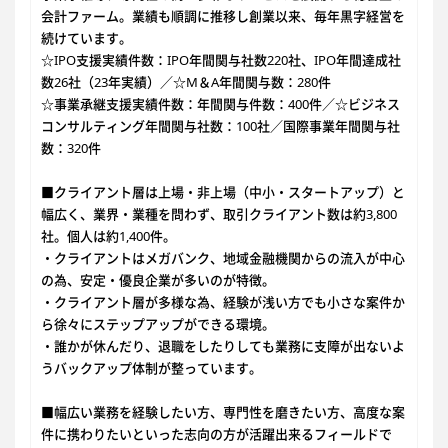
会計ファーム。業績も順調に推移し創業以来、毎年黒字経営を
続けています。
☆IPO支援実績件数：IPO年間関与社数220社、IPO年間達成社
数26社（23年実績）／☆M＆A年間関与数：280件
☆事業承継支援実績件数：年間関与件数：400件／☆ビジネス
コンサルティング年間関与社数：100社／国際事業年間関与社
数：320件
■クライアント層は上場・非上場（中小・スタートアップ）と
幅広く、業界・業種を問わず、取引クライアント数は約3,800
社。個人は約1,400件。
・クライアントはメガバンク、地域金融機関からの流入が中心
の為、安定・優良企業が多いのが特徴。
・クライアント層が多様な為、経験が浅い方でも小さな案件か
ら徐々にステップアップができる環境。
・誰かが休んだり、退職をしたりしても業務に支障が出ないよ
うバックアップ体制が整っています。
■幅広い業務を経験したい方、専門性を磨きたい方、高度な案
件に携わりたいといった志向の方が活躍出来るフィールドで