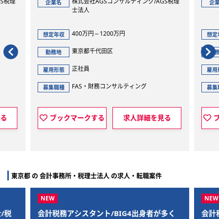
株式会社AGSコンサルティング/AGS税理
株式会社AGSコンサル
企業名
士法人
士法人
400万円～1200万円
500万円～1300万円
想定年収
東京都千代田区
東京都千代田区
勤務地
正社員
正社員
雇用形態
FAS・財務コンサルティング
FAS・財務コンサル
募集職種
マークする
求人詳細を見る
ブックマークする
東京都 の 会計事務所・税理士法人 の求人・転職案件
務アシスタント/BIG4出身者が多く
会計税務コンサルタント