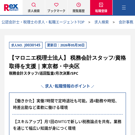
求人検索
ブックマーク
閲覧履歴
転職登録
公認会計士・税理士の求人・転職エージェントTOP
求人検索
会計事務
J0030145
更新日：2026年05月30日
求人NO.
【マロニエ税理士法人】 税務会計スタッフ/資格
取得を支援｜東京都・中央区
税務会計スタッフ/巡回監査/月次決算/SPC
求人･転職情報のポイント
【働きかた】実働7時間で定時退社も可能。週4勤務や時短、
時差出勤など柔軟に働ける環境
【スキルアップ】月1回のMTGで新しい税務論点を共有。業務
を通じて幅広い知識が身につく環境