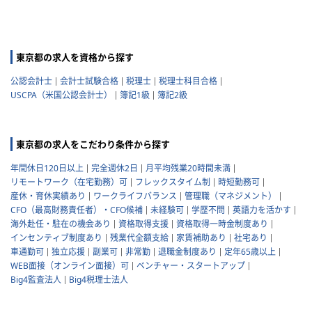
東京都の求人を資格から探す
公認会計士
会計士試験合格
税理士
税理士科目合格
USCPA（米国公認会計士）
簿記1級
簿記2級
東京都の求人をこだわり条件から探す
年間休日120日以上
完全週休2日
月平均残業20時間未満
リモートワーク（在宅勤務）可
フレックスタイム制
時短勤務可
産休・育休実績あり
ワークライフバランス
管理職（マネジメント）
CFO（最高財務責任者）・CFO候補
未経験可
学歴不問
英語力を活かす
海外赴任・駐在の機会あり
資格取得支援
資格取得一時金制度あり
インセンティブ制度あり
残業代全額支給
家賃補助あり
社宅あり
車通勤可
独立応援
副業可
非常勤
退職金制度あり
定年65歳以上
WEB面接（オンライン面接）可
ベンチャー・スタートアップ
Big4監査法人
Big4税理士法人