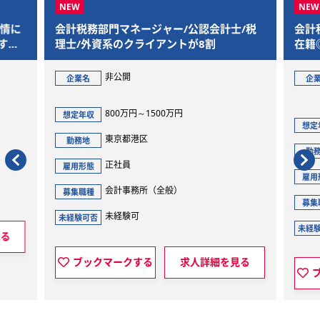
門マネージャー/公認会計士/税
会計税務アシスタント/BIG
系のクライアントが8割
在籍◎英語を活かせる会計
非公開
グローバル・ソリュ
企業名
ルティング株式会社
800万円～1500万円
421万円～506万円
想定年収
東京都港区
東京都港区
勤務地
正社員
正社員
雇用形態
会計事務所（全般）
会計事務所（税務会
募集職種
未経験可
未経験可
未経験可否
マークする
求人詳細を見る
ブックマークする