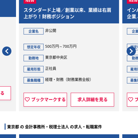
場／創業以来、業績は右肩
インバウンド事業で高いシェアを
ジション
企業／経理財務部長
非公開
企業名
～700万円
900万円～1300万円
想定年収
中央区
東京都港区
勤務地
正社員
雇用形態
財務（財務業務全般）
経理・財務（全般）
募集職種
する
求人詳細を見る
ブックマークする
求人詳
東京都 の 会計事務所・税理士法人 の求人・転職案件