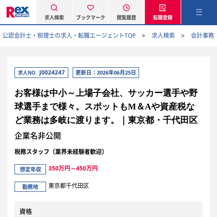
求人検索
ブックマーク
閲覧履歴
転職登録
公認会計士・税理士の求人・転職エージェントTOP
求人検索
会計事務
J0024247
更新日：2026年06月25日
求人NO.
お客様は中小～上場子会社、サッカー選手や野
球選手まで様々。スポットもM＆Aや資産税な
ど業務は多岐に渡ります。｜東京都・千代田区
企業名非公開
税務スタッフ（業界未経験者歓迎）
350万円～450万円
想定年収
東京都千代田区
勤務地
資格