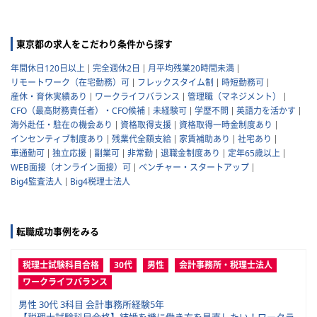
東京都の求人をこだわり条件から探す
年間休日120日以上
完全週休2日
月平均残業20時間未満
リモートワーク（在宅勤務）可
フレックスタイム制
時短勤務可
産休・育休実績あり
ワークライフバランス
管理職（マネジメント）
CFO（最高財務責任者）・CFO候補
未経験可
学歴不問
英語力を活かす
海外赴任・駐在の機会あり
資格取得支援
資格取得一時金制度あり
インセンティブ制度あり
残業代全額支給
家賃補助あり
社宅あり
車通勤可
独立応援
副業可
非常勤
退職金制度あり
定年65歳以上
WEB面接（オンライン面接）可
ベンチャー・スタートアップ
Big4監査法人
Big4税理士法人
転職成功事例をみる
税理士試験科目合格
30代
男性
会計事務所・税理士法人
ワークライフバランス
男性 30代 3科目 会計事務所経験5年