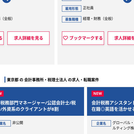
正社員
雇用形態
雇用
経理・財務（全般）
募集職種
募集
見る
ブックマークする
求人詳細を見る
東京都 の 会計事務所・税理士法人 の求人・転職案件
/税
会計税務アシスタント/BIG4出身者が多く
会計
在籍◎英語を活かせる会計事務所求人！
ック
グローバル・ソリューションズ・コンサ
企業名
企
ルティング株式会社