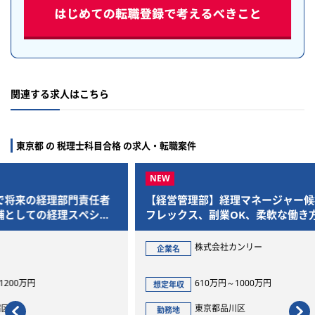
関連する求人はこちら
東京都 の 税理士科目合格 の求人・転職案件
任者
【経営管理部】経理マネージャー候補/フル
【経
シャ
フレックス、副業OK、柔軟な働き方ができ
OK
る企業です
株式会社カンリー
企業名
企
610万円～1000万円
想定年収
想定
東京都品川区
勤務地
勤