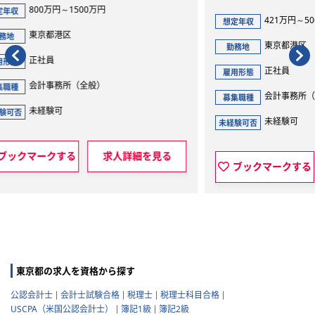
421万円～506万円
想定年収
想定
東京都港区
勤務地
勤
正社員
雇用形態
雇用
会計事務所（税務会計業務全般）
募集職種
募集
未経験可
未経験可否
未経
見る
ブックマークする
求人詳細を見る
東京都の求人を資格から探す
公認会計士
会計士試験合格
税理士
税理士科目合格
USCPA（米国公認会計士）
簿記1級
簿記2級