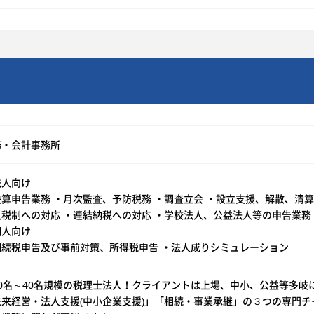
務・会計事務所
法人向け
決算申告業務 ・月次監査、予防税務 ・調査立会 ・設立支援、解散、清
人税制への対応 ・連結納税への対応 ・学校法人、公益法人等の申告業務
個人向け
相続税申告及び事前対策、所得税申告 ・法人成りシミュレーション
30名～40名規模の税理士法人！クライアントは上場、中小、公益等多岐
未来経営・法人支援(中小企業支援)」「相続・事業承継」の３つの専門