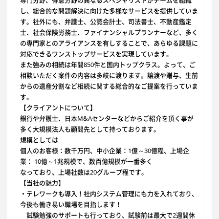
専門分野、得意分野の異なるスペシャリストがチームを組織
し、総合的な問題解決に向けた多様なサービスを提供していま
す。社外にも、弁護士、公認会計士、司法書士、不動産鑑定
士、社会保険労務士、ファイナンシャルプランナーなど、多く
の専門家とのアライアンスを有しすることで、あらゆる課題に
対応できるワンストップサービスを実現しています。
また強みの相続は年間850件と国内トップクラス。よって、ご
相談いただく案件の内容は多岐に渡ります。譲渡や贈与、生前
からの遺産分割など相続に関する総合的なご提案を行っていま
す。
【クライアントについて】
銀行や弁護士、日本M&Aセンターなどからご紹介を頂く事が
多く大規模法人も顧問先として持っております。
規模としては
個人のお客様：数千万円、中小企業：1億～30億程、上場企
業： 10億～1兆規模で、数百億規模が一番多く
なっており、上場社数は20グループ程です。
【当社の魅力】
・テレワークも導入！社内システム管理にも力を入れており、
今後も働き易い職場を目指します！
試験勉強のサポートも行っており、試験前は最大で2週間休