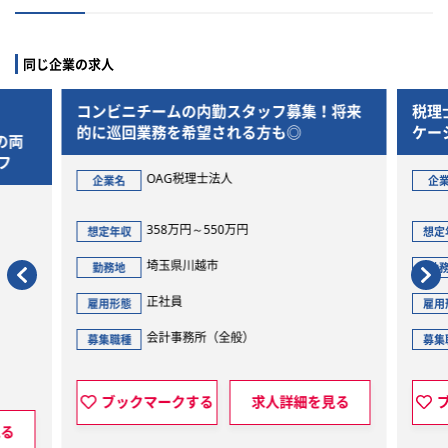
同じ企業の求人
コンビニチームの内勤スタッフ募集！将来
税理
的に巡回業務を希望される方も◎
ケー
の両
フ
OAG税理士法人
企業名
企
358万円～550万円
想定年収
想定
埼玉県川越市
勤務地
勤
正社員
雇用形態
雇用
会計事務所（全般）
募集職種
募集
ブックマークする
求人詳細を見る
見る