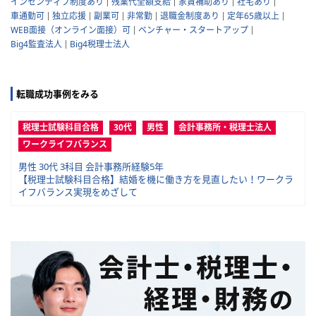
インセンティブ制度あり
残業代全額支給
家賃補助あり
社宅あり
車通勤可
独立応援
副業可
非常勤
退職金制度あり
定年65歳以上
WEB面接（オンライン面接）可
ベンチャー・スタートアップ
Big4監査法人
Big4税理士法人
転職成功事例をみる
税理士試験科目合格
30代
男性
会計事務所・税理士法人
ワークライフバランス
男性 30代 3科目 会計事務所経験5年
【税理士試験科目合格】結婚を機に働き方を見直したい！ワークラ
イフバランス実現をめざして