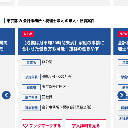
東京都 の 会計事務所・税理士法人 の求人・転職案件
業向
【残業は月平均20時間未満】家庭の事情に
会計
モー
合わせた働き方も可能！抜群の働きやすさ
理士
であなたをお迎えします
非公開
企業名
企
400万円～600万円
想定年収
想定
東京都千代田区
勤務地
勤
正社員
雇用形態
雇用
会計事務所（税務会計業務全般）
募集職種
募集
未経
ブックマークする
求人詳細を見る