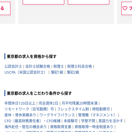
見る
東京都の求人を資格から探す
公認会計士
会計士試験合格
税理士
税理士科目合格
USCPA（米国公認会計士）
簿記1級
簿記2級
東京都の求人をこだわり条件から探す
年間休日120日以上
完全週休2日
月平均残業20時間未満
リモートワーク（在宅勤務）可
フレックスタイム制
時短勤務可
産休・育休実績あり
ワークライフバランス
管理職（マネジメント）
CFO（最高財務責任者）・CFO候補
未経験可
学歴不問
英語力を活かす
海外赴任・駐在の機会あり
資格取得支援
資格取得一時金制度あり