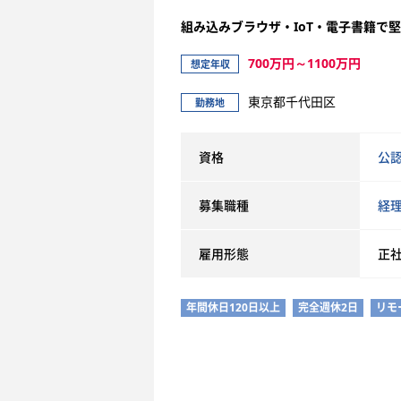
組み込みブラウザ・IoT・電子書籍で
700万円～1100万円
想定年収
東京都千代田区
勤務地
資格
公
募集職種
経
雇用形態
正
年間休日120日以上
完全週休2日
リモ