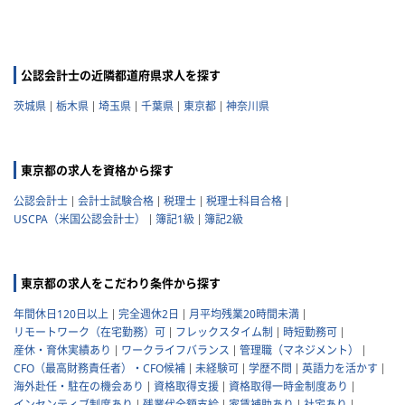
公認会計士の近隣都道府県求人を探す
茨城県
栃木県
埼玉県
千葉県
東京都
神奈川県
東京都の求人を資格から探す
公認会計士
会計士試験合格
税理士
税理士科目合格
USCPA（米国公認会計士）
簿記1級
簿記2級
東京都の求人をこだわり条件から探す
年間休日120日以上
完全週休2日
月平均残業20時間未満
リモートワーク（在宅勤務）可
フレックスタイム制
時短勤務可
産休・育休実績あり
ワークライフバランス
管理職（マネジメント）
CFO（最高財務責任者）・CFO候補
未経験可
学歴不問
英語力を活かす
海外赴任・駐在の機会あり
資格取得支援
資格取得一時金制度あり
インセンティブ制度あり
残業代全額支給
家賃補助あり
社宅あり