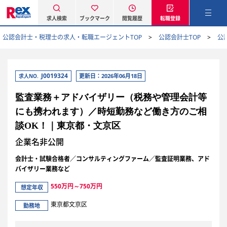
求人検索
ブックマーク
閲覧履歴
転職登録
公認会計士・税理士の求人・転職エージェントTOP
公認会計士TOP
公
J0019324
更新日：2026年06月18日
求人NO.
監査業務＋アドバイザリー（税務や管理会計等
にも携われます）／時短勤務など働き方のご相
談OK！｜東京都・文京区
企業名非公開
会計士・試験合格者／コンサルティングファーム／監査証明業務、アド
バイザリー業務など
550万円～750万円
想定年収
東京都文京区
勤務地