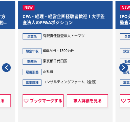
す方
CPA・経理・経営企画経験者歓迎！大手監
IP
務で
査法人のFP&Aポジション
監査
有限責任監査法人トーマツ
企業名
企
600万円～1300万円
想定年収
想定
東京都千代田区
勤務地
勤
正社員
雇用形態
雇用
）
コンサルティングファーム（全般）
募集職種
募集
見る
ブックマークする
求人詳細を見る