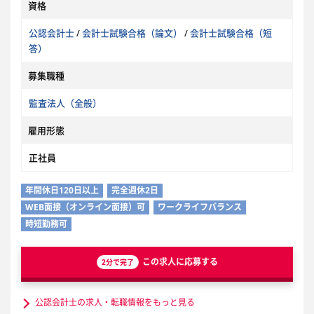
資格
公認会計士
/
会計士試験合格（論文）
/
会計士試験合格（短
答）
募集職種
監査法人（全般）
雇用形態
正社員
年間休日120日以上
完全週休2日
WEB面接（オンライン面接）可
ワークライフバランス
時短勤務可
この求人に応募する
2分で完了
公認会計士の求人・転職情報をもっと見る