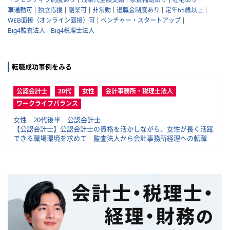
車通勤可
独立応援
副業可
非常勤
退職金制度あり
定年65歳以上
WEB面接（オンライン面接）可
ベンチャー・スタートアップ
Big4監査法人
Big4税理士法人
転職成功事例をみる
公認会計士
20代
女性
会計事務所・税理士法人
ワークライフバランス
女性 20代後半 公認会計士
【公認会計士】公認会計士の資格を活かしながら、女性が長く活躍
できる職場環境を求めて 監査法人から会計事務所経理への転職