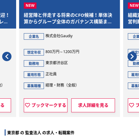
歓迎！
経営陣と伴走する将来のCFO候補！単体決
組織
レー
算からグループ全体のガバナンス構築まで
営判
を一気通貫で担当
株式会社Gaudiy
企業名
企
800万円～1200万円
想定年収
想定
東京都渋谷区
勤務地
勤
正社員
雇用形態
雇用
他）
経理・財務（全般）
募集職種
募集
見る
ブックマークする
求人詳細を見る
東京都 の 監査法人 の求人・転職案件