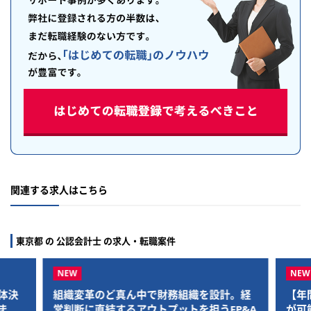
関連する求人はこちら
東京都 の 公認会計士 の求人・転職案件
体決
組織変革のど真ん中で財務組織を設計。経
【年
まで
営判断に直結するアウトプットを担うFP&A
が可