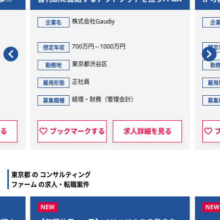
ら、
ジェ
株式会社Gaudiy
企業名
企
700万円～1000万円
想定年収
想定
東京都渋谷区
勤務地
勤
正社員
雇用形態
雇用
経理・財務（管理会計）
募集職種
募集
見る
ブックマークする
求人詳細を見る
東京都 の コンサルティング
ファーム の求人・転職案件