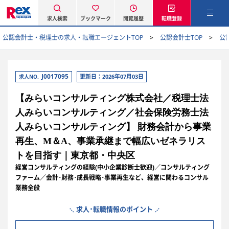
求人検索
ブックマーク
閲覧履歴
転職登録
公認会計士・税理士の求人・転職エージェントTOP
公認会計士TOP
公
J0017095
更新日：2026年07月03日
求人NO.
【みらいコンサルティング株式会社／税理士法
人みらいコンサルティング／社会保険労務士法
人みらいコンサルティング】 財務会計から事業
再生、M＆A、事業承継まで幅広いゼネラリス
トを目指す｜東京都・中央区
経営コンサルティングの経験(中小企業診断士歓迎)／コンサルティング
ファーム／会計･財務･成長戦略･事業再生など、経営に関わるコンサル
業務全般
求人･転職情報のポイント