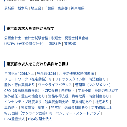
茨城県
栃木県
埼玉県
千葉県
東京都
神奈川県
東京都の求人を資格から探す
公認会計士
会計士試験合格
税理士
税理士科目合格
USCPA（米国公認会計士）
簿記1級
簿記2級
東京都の求人をこだわり条件から探す
年間休日120日以上
完全週休2日
月平均残業20時間未満
リモートワーク（在宅勤務）可
フレックスタイム制
時短勤務可
産休・育休実績あり
ワークライフバランス
管理職（マネジメント）
CFO（最高財務責任者）・CFO候補
未経験可
学歴不問
英語力を活かす
海外赴任・駐在の機会あり
資格取得支援
資格取得一時金制度あり
インセンティブ制度あり
残業代全額支給
家賃補助あり
社宅あり
車通勤可
独立応援
副業可
非常勤
退職金制度あり
定年65歳以上
WEB面接（オンライン面接）可
ベンチャー・スタートアップ
Big4監査法人
Big4税理士法人