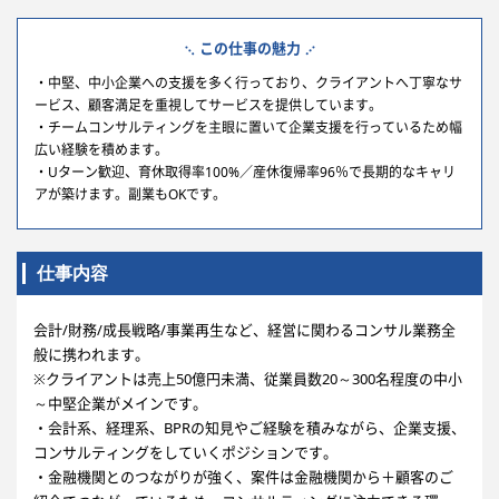
この仕事の魅力
・中堅、中小企業への支援を多く行っており、クライアントへ丁寧なサ
ービス、顧客満足を重視してサービスを提供しています。
・チームコンサルティングを主眼に置いて企業支援を行っているため幅
広い経験を積めます。
・Uターン歓迎、育休取得率100%／産休復帰率96％で長期的なキャリ
アが築けます。副業もOKです。
仕事内容
会計/財務/成長戦略/事業再生など、経営に関わるコンサル業務全
般に携われます。
※クライアントは売上50億円未満、従業員数20～300名程度の中小
～中堅企業がメインです。
・会計系、経理系、BPRの知見やご経験を積みながら、企業支援、
コンサルティングをしていくポジションです。
・金融機関とのつながりが強く、案件は金融機関から＋顧客のご