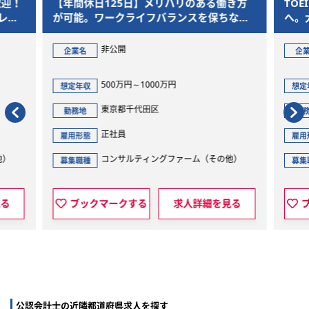
歓迎！
【年間休日125日】メリハリのある働き方
TO
レー
が可能。ワークライフバランスを保ちなが
へ。
ら、M&Aを通じた社会的意義の大きいプロ
準の
ジェクトに参画できます
非公開
企業名
企
500万円～1000万円
想定年収
想定
東京都千代田区
勤務地
勤
正社員
雇用形態
雇用
他）
コンサルティングファーム（その他）
募集職種
募集
見る
ブックマークする
求人詳細を見る
公認会計士の近隣都道府県求人を探す