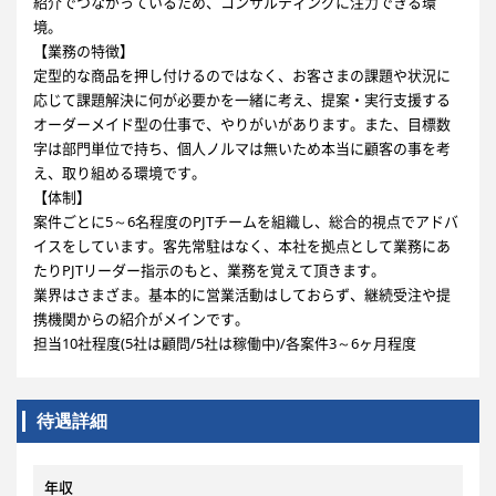
紹介でつながっているため、コンサルティングに注力できる環
境。
【業務の特徴】
定型的な商品を押し付けるのではなく、お客さまの課題や状況に
応じて課題解決に何が必要かを一緒に考え、提案・実行支援する
オーダーメイド型の仕事で、やりがいがあります。また、目標数
字は部門単位で持ち、個人ノルマは無いため本当に顧客の事を考
え、取り組める環境です。
【体制】
案件ごとに5～6名程度のPJTチームを組織し、総合的視点でアドバ
イスをしています。客先常駐はなく、本社を拠点として業務にあ
たりPJTリーダー指示のもと、業務を覚えて頂きます。
業界はさまざま。基本的に営業活動はしておらず、継続受注や提
携機関からの紹介がメインです。
担当10社程度(5社は顧問/5社は稼働中)/各案件3～6ヶ月程度
待遇詳細
年収