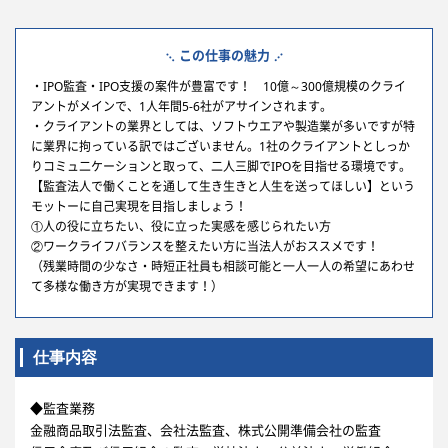
この仕事の魅力
・IPO監査・IPO支援の案件が豊富です！ 10億～300億規模のクライ
アントがメインで、1人年間5-6社がアサインされます。
・クライアントの業界としては、ソフトウエアや製造業が多いですが特
に業界に拘っている訳ではございません。1社のクライアントとしっか
りコミュ二ケーションと取って、二人三脚でIPOを目指せる環境です。
【監査法人で働くことを通して生き生きと人生を送ってほしい】という
モットーに自己実現を目指しましょう！
①人の役に立ちたい、役に立った実感を感じられたい方
②ワークライフバランスを整えたい方に当法人がおススメです！
（残業時間の少なさ・時短正社員も相談可能と一人一人の希望にあわせ
て多様な働き方が実現できます！）
仕事内容
◆監査業務
金融商品取引法監査、会社法監査、株式公開準備会社の監査