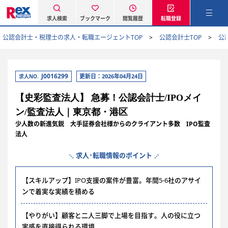
求人検索
ブックマーク
閲覧履歴
転職登録
公認会計士・税理士の求人・転職エージェントTOP
公認会計士TOP
公
J0016299
更新日：2026年04月24日
求人NO.
【史彩監査法人】 急募！公認会計士/IPOメイ
ン/監査法人｜東京都・港区
少人数の新進気鋭 大手証券会社様からのクライアント多数 IPO監査
法人
求人･転職情報のポイント
【スキルアップ】IPO支援の案件が豊富。年間5-6社のアサイ
ンで着実な実績を積める
【やりがい】顧客と二人三脚で上場を目指す。人の役に立つ
実感を直接得られる環境