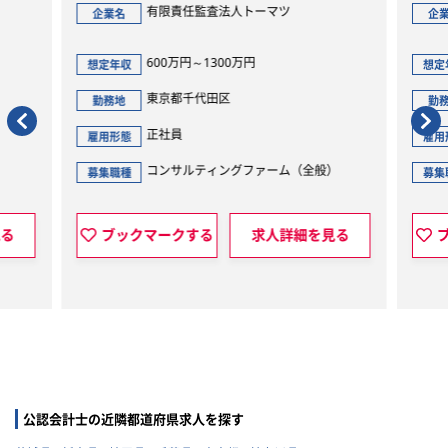
有限責任監査法人トーマツ
企業名
企業
600万円～1300万円
想定年収
想定
東京都千代田区
勤務地
勤務
正社員
雇用形態
雇用
コンサルティングファーム（全般）
募集職種
募集
る
ブックマークする
求人詳細を見る
ブ
公認会計士の近隣都道府県求人を探す