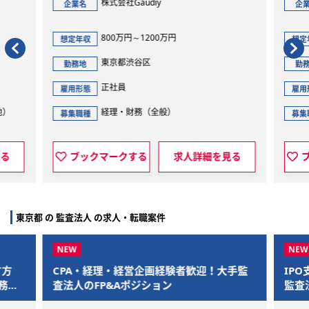
株式会社Gaudiy
企業名
企業名
800万円～1200万円
想定年収
想定年収
東京都渋谷区
勤務地
勤務地
正社員
雇用形態
雇用形態
経理・財務（全般）
募集職種
募集職種
ブックマークする
求人詳細を見る
ブッ
東京都 の 監査法人 の求人・転職案件
す方
CPA・経理・経営企画経験者歓迎！大手監
IP
務で
査法人のFP&Aポジション
監査