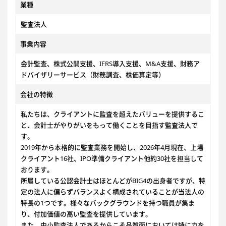
業種
監査法人
事業内容
会計監査、株式公開支援、IFRS導入支援、M&A支援、財務ア
ドバイザリーサービス（財務調査、株価算定等）
会社の特徴
私たちは、クライアントに監査を超えたバリューを提供するこ
と、会計士がやりがいをもって働くことを目指す監査法人で
す。
2019年から本格的に監査業務を開始し、2026年4月現在、上場
クライアント16社、IPO準備クライアント他約30社を担当して
おります。
所属している公認会計士はほとんどがBIG4の出身者ですが、特
定の法人に偏らずバランスよく構成されていることが当法人の
特長の1つです。様々なバックグラウンドを持つ職員が集ま
り、付加価値の高い監査を提供しています。
また、中小監査法人であるからこそ品質面においては特に力を