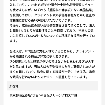
入れており、これまで3度の公認会計士協会品質管理レビュー
を受けましたが、いずれも「重要な不備事項のない実施結果」
を受領しており、クライアントや大手証券会社などから監査の
信頼性における高い評価をいただいています。
今後も、成長意欲の高い会社様を支援させて頂くことで、法人
と職員1人ひとりが成長することを目指しており、当法人の想
いに共感していただける方についての積極的な採用を行ってい
ます。
当法人は、IPO監査に力を入れていることから、クライアント
から感謝される機会が非常に多くあります。
IPO監査となると残業が多いのではないかと思われる方が大半
だと思いますが、当法人は大手監査法人からご転職された方が
多く在籍しており、監査に関する議論が十分にできる為、過度
な残業を行わないようスケジュール調整を行っています。
所在地
東京都港区赤坂2丁目4-6 赤坂グリーンクロス24階