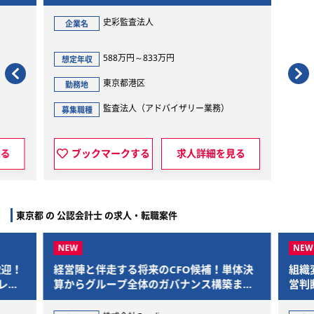
史彩監査法人
史彩監
企業名
企業名
588万円～833万円
588万
想定年収
想定年収
東京都港区
東京都
勤務地
勤務地
監査法人（アドバイザリー業務）
監査法
募集職種
募集職種
ブックマークする
求人詳細を見る
ブックマーク
東京都 の 公認会計士 の求人・転職案件
！
経営陣と伴走する将来のCFO候補！単体決
組織変革
ー
算からグループ全体のガバナンス構築まで
営判断に
を一気通貫で担当