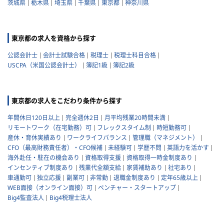
茨城県
栃木県
埼玉県
千葉県
東京都
神奈川県
東京都の求人を資格から探す
公認会計士
会計士試験合格
税理士
税理士科目合格
USCPA（米国公認会計士）
簿記1級
簿記2級
東京都の求人をこだわり条件から探す
年間休日120日以上
完全週休2日
月平均残業20時間未満
リモートワーク（在宅勤務）可
フレックスタイム制
時短勤務可
産休・育休実績あり
ワークライフバランス
管理職（マネジメント）
CFO（最高財務責任者）・CFO候補
未経験可
学歴不問
英語力を活かす
海外赴任・駐在の機会あり
資格取得支援
資格取得一時金制度あり
インセンティブ制度あり
残業代全額支給
家賃補助あり
社宅あり
車通勤可
独立応援
副業可
非常勤
退職金制度あり
定年65歳以上
WEB面接（オンライン面接）可
ベンチャー・スタートアップ
Big4監査法人
Big4税理士法人