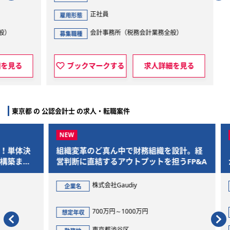
正社員
雇用形態
会計事務所（税務会計業務全般）
募集職種
見る
ブックマークする
求人詳細を見る
東京都 の 公認会計士 の求人・転職案件
体決
組織変革のど真ん中で財務組織を設計。経
【年
まで
営判断に直結するアウトプットを担うFP&A
が可
ら、
ジェ
株式会社Gaudiy
企業名
企
700万円～1000万円
想定年収
想定
東京都渋谷区