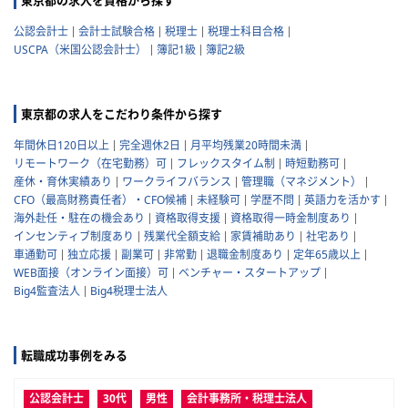
東京都の求人を資格から探す
公認会計士
会計士試験合格
税理士
税理士科目合格
USCPA（米国公認会計士）
簿記1級
簿記2級
東京都の求人をこだわり条件から探す
年間休日120日以上
完全週休2日
月平均残業20時間未満
リモートワーク（在宅勤務）可
フレックスタイム制
時短勤務可
産休・育休実績あり
ワークライフバランス
管理職（マネジメント）
CFO（最高財務責任者）・CFO候補
未経験可
学歴不問
英語力を活かす
海外赴任・駐在の機会あり
資格取得支援
資格取得一時金制度あり
インセンティブ制度あり
残業代全額支給
家賃補助あり
社宅あり
車通勤可
独立応援
副業可
非常勤
退職金制度あり
定年65歳以上
WEB面接（オンライン面接）可
ベンチャー・スタートアップ
Big4監査法人
Big4税理士法人
転職成功事例をみる
公認会計士
30代
男性
会計事務所・税理士法人