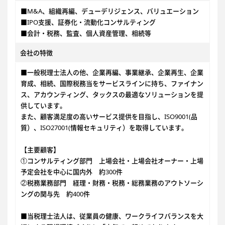
■M&A、組織再編、デューデリジェンス、バリュエーション
■IPO支援、証券化・流動化コンサルティング
■会計・税務、監査、個人資産管理、相続等
会社の特徴
■一般税理士法人の他、企業再編、事業継承、企業再生、企業
育成、相続、国際税務当をサービスラインに持ち、ファイナン
ス、アカウンティング、タックスの最適なソリューションを提
供しています。
また、顧客満足度の高いサービス提供を目指し、ISO9001(品
質）、ISO27001(情報セキュリティ）を取得しています。
【主要顧客】
①コンサルティング部門 上場会社・上場会社オーナー・上場
予定会社を中心に国内外 約300件
②税務業務部門 経理・財務・税務・総務業務のアウトソーシ
ングの関与先 約400件
■当税理士法人は、従業員の健康、ワークライフバランスを大