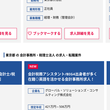
勤務地
勤
正社員
雇用形態
雇用
経理・財務（管理会計）
募集職種
募集
見る
ブックマークする
求人詳細を見る
東京都 の 会計事務所・税理士法人 の求人・転職案件
/税
会計税務アシスタント/BIG4出身者が多く
会計
在籍◎英語を活かせる会計事務所求人！
ック
グローバル・ソリューションズ・コンサ
企業名
企
ルティング株式会社
421万円～506万円
想定年収
想定