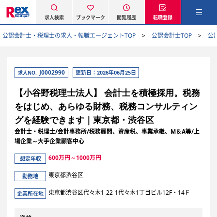
求人検索
ブックマーク
閲覧履歴
転職登録
公認会計士・税理士の求人・転職エージェントTOP
公認会計士TOP
公
J0002990
更新日：2026年06月25日
求人NO.
【小谷野税理士法人】 会計士を積極採用。税務
をはじめ、あらゆる財務、税務コンサルティン
グを経験できます｜東京都・渋谷区
会計士・税理士/会計事務所/税務顧問、資産税、事業承継、M＆A等/上
場企業～大手企業顧客中心
600万円～1000万円
想定年収
東京都渋谷区
勤務地
東京都渋谷区代々木1-22-1代々木1丁目ビル12F・14Ｆ
企業所在地