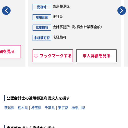
東京都港区
勤務地
勤
正社員
雇用形態
雇用
会計事務所（税務会計業務全般）
募集職種
募集
未経験可
未経験可否
未経
見る
ブックマークする
求人詳細を見る
公認会計士の近隣都道府県求人を探す
茨城県
栃木県
埼玉県
千葉県
東京都
神奈川県