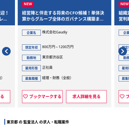
歓迎！
経営陣と伴走する将来のCFO候補！単体決
組織
レー
算からグループ全体のガバナンス構築まで
営判
を一気通貫で担当
株式会社Gaudiy
企業名
企
800万円～1200万円
想定年収
想定
東京都渋谷区
勤務地
勤
正社員
雇用形態
雇用
他）
経理・財務（全般）
募集職種
募集
見る
ブックマークする
求人詳細を見る
東京都 の 監査法人 の求人・転職案件