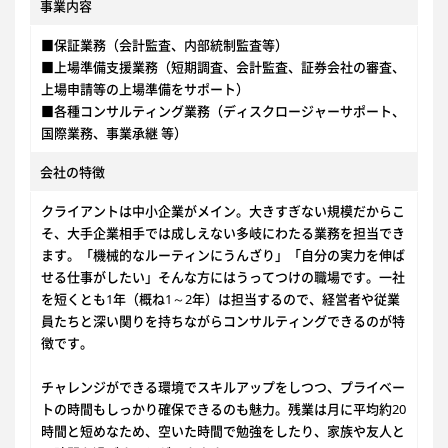
事業内容
■保証業務（会計監査、内部統制監査等）
■上場準備支援業務（短期調査、会計監査、証券会社の審査、
上場申請等の上場準備をサポート）
■各種コンサルティング業務（ディスクロージャーサポート、
国際業務、事業承継 等）
会社の特徴
クライアントは中小企業がメイン。大きすぎない規模だからこ
そ、大手企業相手では成しえない多岐にわたる業務を担当でき
ます。「機械的なルーティンにうんざり」「自分の実力を伸ば
せる仕事がしたい」そんな方にはうってつけの職場です。一社
を短くとも1年（概ね1～2年）は担当するので、経営者や従業
員たちと深い関りを持ちながらコンサルティングできるのが特
徴です。
チャレンジができる環境でスキルアップをしつつ、プライベー
トの時間もしっかり確保できるのも魅力。残業は月に平均約20
時間と短めなため、空いた時間で勉強をしたり、家族や友人と