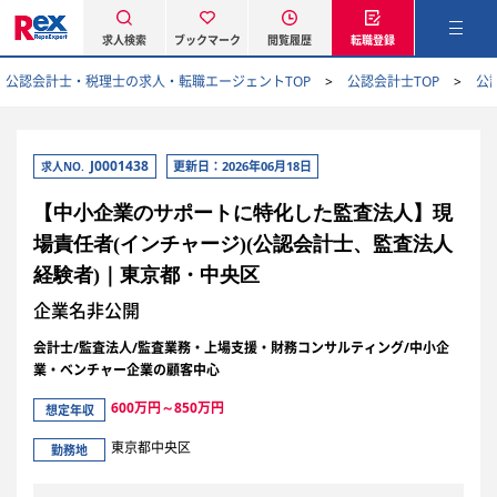
求人検索
ブックマーク
閲覧履歴
転職登録
公認会計士・税理士の求人・転職エージェントTOP
公認会計士TOP
公
J0001438
更新日：2026年06月18日
求人NO.
【中小企業のサポートに特化した監査法人】現
場責任者(インチャージ)(公認会計士、監査法人
経験者)｜東京都・中央区
企業名非公開
会計士/監査法人/監査業務・上場支援・財務コンサルティング/中小企
業・ベンチャー企業の顧客中心
600万円～850万円
想定年収
東京都中央区
勤務地