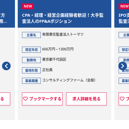
す方
CPA・経理・経営企画経験者歓迎！大手監
IP
務で
査法人のFP&Aポジション
監査
有限責任監査法人トーマツ
企業名
企
600万円～1300万円
想定年収
想定
東京都千代田区
勤務地
勤
正社員
雇用形態
雇用
）
コンサルティングファーム（全般）
募集職種
募集
見る
ブックマークする
求人詳細を見る