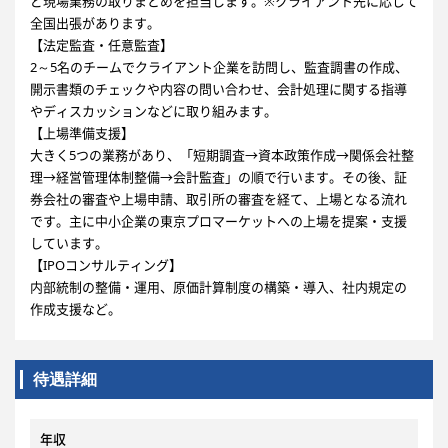
ど現場業務の取りまとめを担当します。※クライアント先に応じて
全国出張があります。
【法定監査・任意監査】
2～5名のチームでクライアント企業を訪問し、監査調書の作成、
開示書類のチェックや内容の問い合わせ、会計処理に関する指導
やディスカッションなどに取り組みます。
【上場準備支援】
大きく5つの業務があり、「短期調査→資本政策作成→関係会社整
理→経営管理体制整備→会計監査」の順で行います。その後、証
券会社の審査や上場申請、取引所の審査を経て、上場となる流れ
です。主に中小企業の東京プロマーケットへの上場を提案・支援
しています。
【IPOコンサルティング】
内部統制の整備・運用、原価計算制度の構築・導入、社内規定の
作成支援など。
待遇詳細
年収