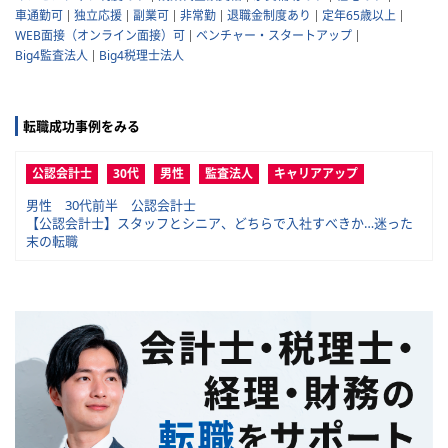
車通勤可
独立応援
副業可
非常勤
退職金制度あり
定年65歳以上
WEB面接（オンライン面接）可
ベンチャー・スタートアップ
Big4監査法人
Big4税理士法人
転職成功事例をみる
公認会計士
30代
男性
監査法人
キャリアアップ
男性 30代前半 公認会計士
【公認会計士】スタッフとシニア、どちらで入社すべきか…迷った
末の転職