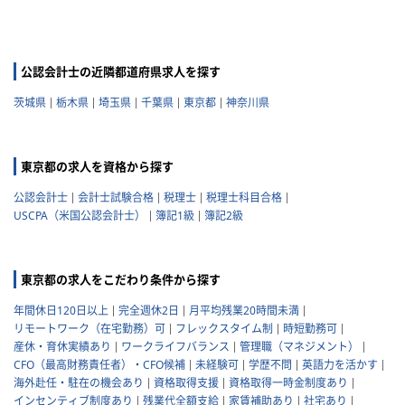
公認会計士の近隣都道府県求人を探す
茨城県
栃木県
埼玉県
千葉県
東京都
神奈川県
東京都の求人を資格から探す
公認会計士
会計士試験合格
税理士
税理士科目合格
USCPA（米国公認会計士）
簿記1級
簿記2級
東京都の求人をこだわり条件から探す
年間休日120日以上
完全週休2日
月平均残業20時間未満
リモートワーク（在宅勤務）可
フレックスタイム制
時短勤務可
産休・育休実績あり
ワークライフバランス
管理職（マネジメント）
CFO（最高財務責任者）・CFO候補
未経験可
学歴不問
英語力を活かす
海外赴任・駐在の機会あり
資格取得支援
資格取得一時金制度あり
インセンティブ制度あり
残業代全額支給
家賃補助あり
社宅あり