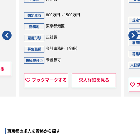
ルティング株式会社
00万円
421万円～506万円
想定年収
東京都港区
勤務地
正社員
雇用形態
全般）
会計事務所（税務会計業務全般）
募集職種
未経験可
未経験可否
求人詳細を見る
ブックマークする
求人詳細を見
東京都の求人を資格から探す