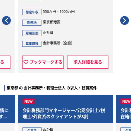
550万円～1000万円
想定年収
東京都港区
勤務地
正社員
雇用形態
会計事務所（全般）
募集職種
人詳細を見る
ブックマークする
求人詳細を見る
東京都 の 会計事務所・税理士法人 の求人・転職案件
ャー/公認会計士/税
会計税務アシスタント/BIG4出身者が
アントが8割
在籍◎英語を活かせる会計事務所求人
グローバル・ソリューションズ・コ
企業名