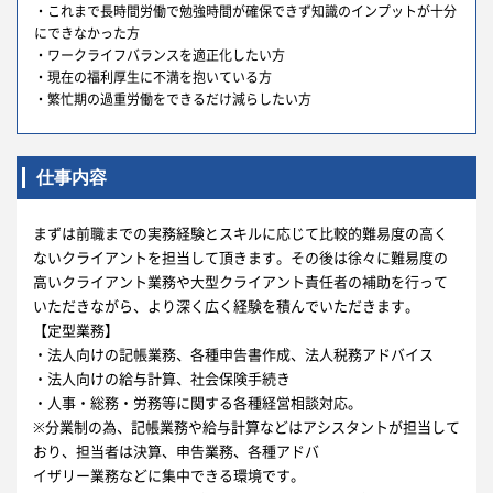
・これまで長時間労働で勉強時間が確保できず知識のインプットが十分
にできなかった方
・ワークライフバランスを適正化したい方
・現在の福利厚生に不満を抱いている方
・繁忙期の過重労働をできるだけ減らしたい方
仕事内容
まずは前職までの実務経験とスキルに応じて比較的難易度の高く
ないクライアントを担当して頂きます。その後は徐々に難易度の
高いクライアント業務や大型クライアント責任者の補助を行って
いただきながら、より深く広く経験を積んでいただきます。
【定型業務】
・法人向けの記帳業務、各種申告書作成、法人税務アドバイス
・法人向けの給与計算、社会保険手続き
・人事・総務・労務等に関する各種経営相談対応。
※分業制の為、記帳業務や給与計算などはアシスタントが担当して
おり、担当者は決算、申告業務、各種アドバ
イザリー業務などに集中できる環境です。