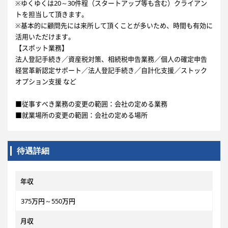
※ゆくゆくは20～30件程（スタートアップ等も含む）クライアン
トを担当して頂きます。
※基本的に顧問先には来所して頂くことが多いため、時間も有効に
活用いただけます。
【スポット業務】
法人登記手続き／資産税対策、相続税申告業務／個人の確定申告
経営革新認定サポート／法人登記手続き／自計化支援／ストック
オプション支援 など
■従事すべき業務の変更の範囲：会社の定める業務
■就業場所の変更の範囲：会社の定める場所
待遇詳細
年収
375万円～550万円
月収