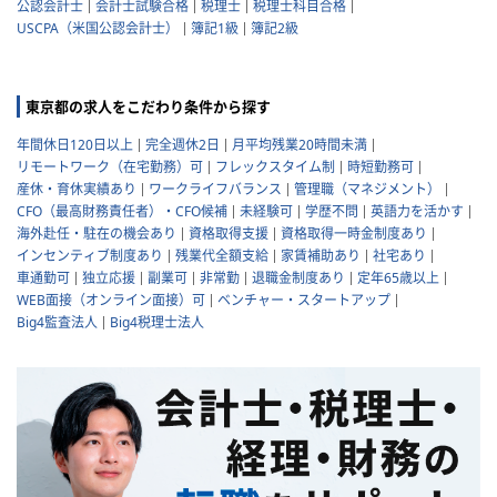
公認会計士
会計士試験合格
税理士
税理士科目合格
USCPA（米国公認会計士）
簿記1級
簿記2級
東京都の求人をこだわり条件から探す
年間休日120日以上
完全週休2日
月平均残業20時間未満
リモートワーク（在宅勤務）可
フレックスタイム制
時短勤務可
産休・育休実績あり
ワークライフバランス
管理職（マネジメント）
CFO（最高財務責任者）・CFO候補
未経験可
学歴不問
英語力を活かす
海外赴任・駐在の機会あり
資格取得支援
資格取得一時金制度あり
インセンティブ制度あり
残業代全額支給
家賃補助あり
社宅あり
車通勤可
独立応援
副業可
非常勤
退職金制度あり
定年65歳以上
WEB面接（オンライン面接）可
ベンチャー・スタートアップ
Big4監査法人
Big4税理士法人