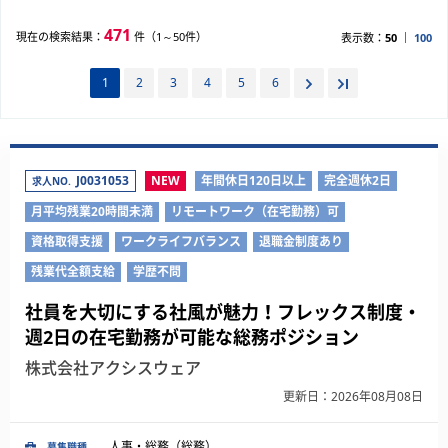
471
現在の検索結果：
件（1～50件）
表示数：
50
100
1
2
3
4
5
6
J0031053
NEW
年間休日120日以上
完全週休2日
求人NO.
月平均残業20時間未満
リモートワーク（在宅勤務）可
資格取得支援
ワークライフバランス
退職金制度あり
残業代全額支給
学歴不問
社員を大切にする社風が魅力！フレックス制度・
週2日の在宅勤務が可能な総務ポジション
株式会社アクシスウェア
更新日：2026年08月08日
人事・総務（総務）
募集職種