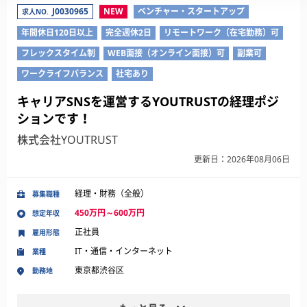
J0030965
NEW
ベンチャー・スタートアップ
求人NO.
年間休日120日以上
完全週休2日
リモートワーク（在宅勤務）可
フレックスタイム制
WEB面接（オンライン面接）可
副業可
ワークライフバランス
社宅あり
キャリアSNSを運営するYOUTRUSTの経理ポジ
ションです！
株式会社YOUTRUST
更新日：2026年08月06日
経理・財務（全般）
募集職種
450万円～600万円
想定年収
正社員
雇用形態
IT・通信・インターネット
業種
東京都渋谷区
勤務地