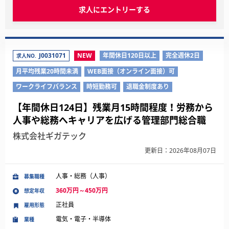
求人にエントリーする
J0031071
NEW
年間休日120日以上
完全週休2日
求人NO.
月平均残業20時間未満
WEB面接（オンライン面接）可
ワークライフバランス
時短勤務可
退職金制度あり
【年間休日124日】残業月15時間程度！労務から
人事や総務へキャリアを広げる管理部門総合職
株式会社ギガテック
更新日：2026年08月07日
人事・総務（人事）
募集職種
360万円～450万円
想定年収
正社員
雇用形態
電気・電子・半導体
業種