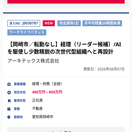
J0030787
NEW
完全週休2日
月平均残業20時間未満
求人NO.
ワークライフバランス
【岡崎市／転勤なし】経理（リーダー候補）/AI
を駆使し少数精鋭の次世代型組織へと再設計
アーキテックス株式会社
更新日：2026年08月07日
経理・財務（全般）
募集職種
400万円～850万円
想定年収
正社員
雇用形態
不動産
業種
愛知県岡崎市
勤務地