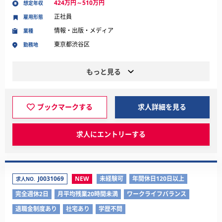
424万円～510万円
想定年収
正社員
雇用形態
情報・出版・メディア
業種
東京都渋谷区
勤務地
もっと見る
ブックマークする
求人詳細を見る
求人にエントリーする
J0031069
NEW
未経験可
年間休日120日以上
求人NO.
完全週休2日
月平均残業20時間未満
ワークライフバランス
退職金制度あり
社宅あり
学歴不問