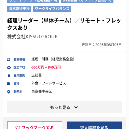
リモートワーク（在宅勤務）可
WEB面接（オンライン面接）可
資格取得支援
ワークライフバランス
経理リーダー（単体チーム）／リモート・フレッ
クスあり
株式会社KISSUI GROUP
更新日：2026年08月05日
経理・財務（経理業務全般）
募集職種
600万円～840万円
想定年収
正社員
雇用形態
外食・フードサービス
業種
東京都中央区
勤務地
もっと見る
ブックマークする
求人詳細を見る