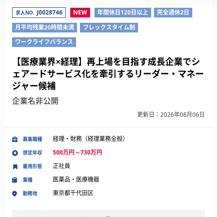
J0028746
NEW
年間休日120日以上
完全週休2日
求人NO.
月平均残業20時間未満
フレックスタイム制
ワークライフバランス
【医療業界×経理】再上場を目指す成長企業でシ
ェアードサービス化を牽引するリーダー・マネー
ジャー候補
企業名非公開
更新日：2026年08月06日
経理・財務（経理業務全般）
募集職種
500万円～730万円
想定年収
正社員
雇用形態
医薬品・医療機器
業種
東京都千代田区
勤務地