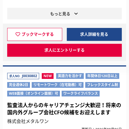
もっと見る
ブックマークする
求人詳細を見る
求人にエントリーする
J0030802
NEW
英語力を活かす
年間休日120日以上
求人NO.
完全週休2日
リモートワーク（在宅勤務）可
フレックスタイム制
WEB面接（オンライン面接）可
ワークライフバランス
監査法人からのキャリアチェンジ大歓迎！将来の
国内外グループ会社CFO候補をお迎えします
株式会社メタルワン