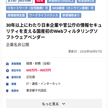
J0031086
NEW
年間休日120日以上
完全週休2日
求人NO.
リモートワーク（在宅勤務）可
WEB面接（オンライン面接）可
資格取得支援
ワークライフバランス
家賃補助あり
30年以上にわたり日本企業や官公庁の情報セキュ
リティを支える国産初のWebフィルタリングソ
フトウェアベンダー
企業名非公開
更新日：2026年08月07日
経理・財務（全般）
募集職種
600万円～900万円
想定年収
正社員
雇用形態
IT・通信・インターネット
業種
東京都千代田区
勤務地
もっと見る