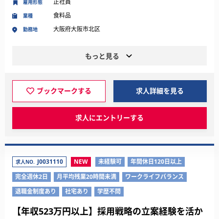
正社員
雇用形態
食料品
業種
大阪府大阪市北区
勤務地
もっと見る
ブックマークする
求人詳細を見る
求人にエントリーする
J0031110
NEW
未経験可
年間休日120日以上
求人NO.
完全週休2日
月平均残業20時間未満
ワークライフバランス
退職金制度あり
社宅あり
学歴不問
【年収523万円以上】採用戦略の立案経験を活か