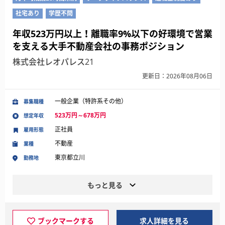
社宅あり
学歴不問
年収523万円以上！離職率9%以下の好環境で営業
を支える大手不動産会社の事務ポジション
株式会社レオパレス21
更新日：2026年08月06日
一般企業（特許系その他）
募集職種
523万円～678万円
想定年収
正社員
雇用形態
不動産
業種
東京都立川
勤務地
もっと見る
ブックマークする
求人詳細を見る