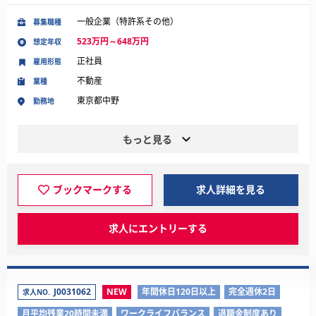
一般企業（特許系その他）
募集職種
523万円～648万円
想定年収
正社員
雇用形態
不動産
業種
東京都中野
勤務地
もっと見る
ブックマークする
求人詳細を見る
求人にエントリーする
J0031062
NEW
年間休日120日以上
完全週休2日
求人NO.
月平均残業20時間未満
ワークライフバランス
退職金制度あり