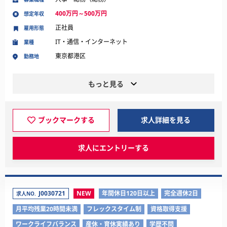
400万円～500万円
想定年収
正社員
雇用形態
IT・通信・インターネット
業種
東京都港区
勤務地
もっと見る
ブックマークする
求人詳細を見る
求人にエントリーする
J0030721
NEW
年間休日120日以上
完全週休2日
求人NO.
月平均残業20時間未満
フレックスタイム制
資格取得支援
ワークライフバランス
産休・育休実績あり
学歴不問