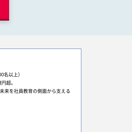
00名以上）
億円超。
の未来を社員教育の側面から支える