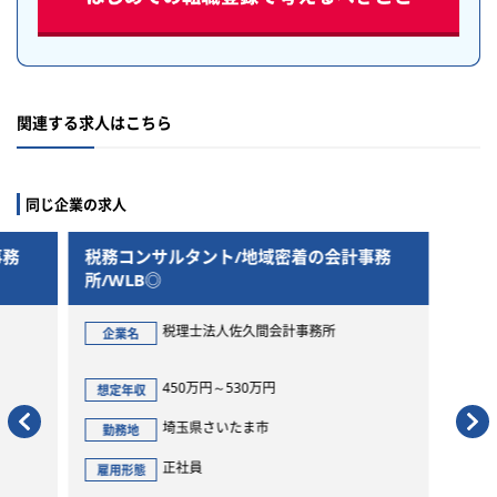
関連する求人はこちら
同じ企業の求人
税務コンサルタント/地域密着の会計事務
税務コンサ
所/WLB◎
所/WLB◎
税理士法人佐久間会計事務所
税
企業名
企業名
450万円～530万円
4
想定年収
想定年収
埼玉県さいたま市
埼
勤務地
勤務地
正社員
正
雇用形態
雇用形態