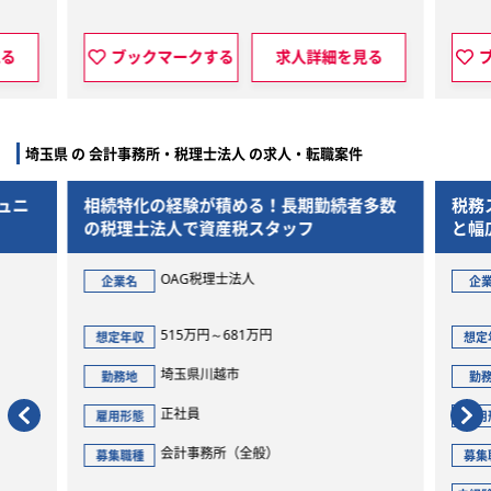
る
ブックマークする
求人詳細を見る
ブ
埼玉県 の 会計事務所・税理士法人 の求人・転職案件
ュニ
相続特化の経験が積める！長期勤続者多数
税務
の税理士法人で資産税スタッフ
と幅
OAG税理士法人
企業名
企
515万円～681万円
想定年収
想定
埼玉県川越市
勤務地
勤
正社員
雇用形態
雇用
会計事務所（全般）
募集職種
募集