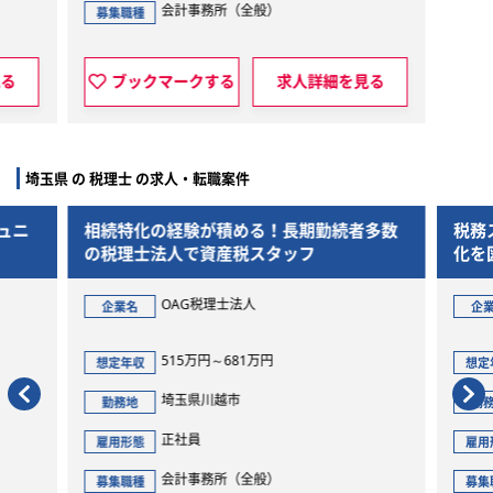
会計事務所（全般）
会
募集職種
募集職種
ブックマークする
求人詳細を見る
ブックマ
埼玉県 の 税理士 の求人・転職案件
ュニ
相続特化の経験が積める！長期勤続者多数
税務ス
の税理士法人で資産税スタッフ
化を図
OAG税理士法人
企業名
企業
515万円～681万円
想定年収
想定年
埼玉県川越市
勤務地
勤務
正社員
雇用形態
雇用形
会計事務所（全般）
募集職種
募集職