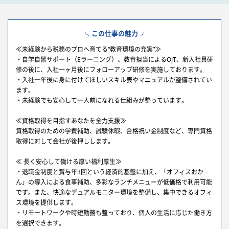
この仕事の魅力
≪未経験から税務のプロへ育てる“教育環境の充実”≫
・自学自習サポート（Eラーニング）、教育担当によるOJT、新入社員研
修の後に、入社一ヶ月後にフォローアップ研修を実施しております。
・入社一年後に身に付けてほしいスキル表やマニュアルが整備されてい
ます。
・未経験でも安心して一人前になれる仕組みが整っています。
≪資格取得を目指すあなたを全力支援≫
資格取得のための学費補助、試験休暇、合格祝い金制度など、専門資格
取得に対して会社が後押しします。
≪ 長く安心して働ける厚い福利厚生≫
・退職金制度と賞与年3回という経済的基盤に加え、「オフィスおか
ん」の導入による食事補助、多彩なランチメニューが低価格で利用可能
です。また、快適なデュアルモニター環境を整備し、集中できるオフィ
ス環境を提供します。
・リモートワークや時短勤務も整っており、個人の生活に応じた働き方
を選択できます。