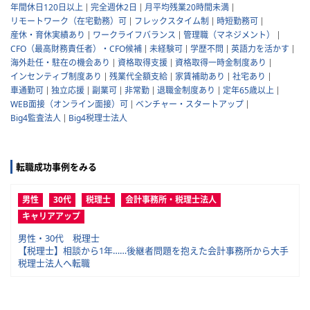
年間休日120日以上
完全週休2日
月平均残業20時間未満
リモートワーク（在宅勤務）可
フレックスタイム制
時短勤務可
産休・育休実績あり
ワークライフバランス
管理職（マネジメント）
CFO（最高財務責任者）・CFO候補
未経験可
学歴不問
英語力を活かす
海外赴任・駐在の機会あり
資格取得支援
資格取得一時金制度あり
インセンティブ制度あり
残業代全額支給
家賃補助あり
社宅あり
車通勤可
独立応援
副業可
非常勤
退職金制度あり
定年65歳以上
WEB面接（オンライン面接）可
ベンチャー・スタートアップ
Big4監査法人
Big4税理士法人
転職成功事例をみる
男性
30代
税理士
会計事務所・税理士法人
キャリアアップ
男性・30代 税理士
【税理士】相談から1年……後継者問題を抱えた会計事務所から大手
税理士法人へ転職