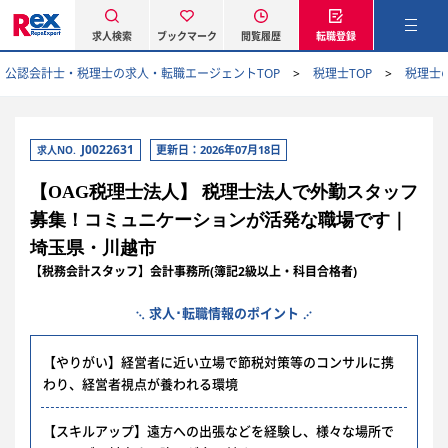
求人検索
ブックマーク
閲覧履歴
転職登録
公認会計士・税理士の求人・転職エージェントTOP
税理士TOP
税理士
J0022631
更新日：2026年07月18日
求人NO.
【OAG税理士法人】 税理士法人で外勤スタッフ
募集！コミュニケーションが活発な職場です｜
埼玉県・川越市
【税務会計スタッフ】会計事務所(簿記2級以上・科目合格者)
求人･転職情報のポイント
【やりがい】経営者に近い立場で節税対策等のコンサルに携
わり、経営者視点が養われる環境
【スキルアップ】遠方への出張などを経験し、様々な場所で