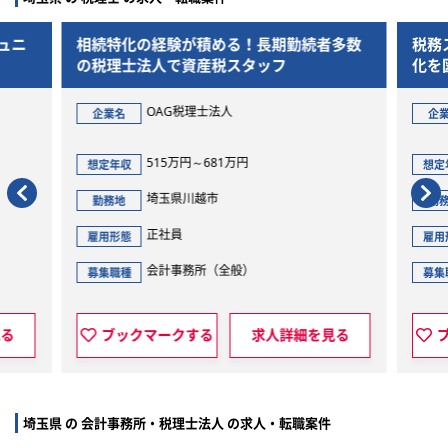
ュニ
相続特化の経験が積める！長期勤続者多数
税務
の税理士法人で資産税スタッフ
化を
OAG税理士法人
企業名
企
515万円～681万円
想定年収
想定
埼玉県川越市
勤務地
勤
正社員
雇用形態
雇用
会計事務所（全般）
募集職種
募集
見る
ブックマークする
求人詳細を見る
埼玉県 の 会計事務所・税理士法人 の求人・転職案件