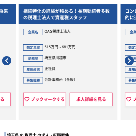
将来
相続特化の経験が積める！長期勤続者多数
コン
の税理士法人で資産税スタッフ
的に
OAG税理士法人
企業名
企
515万円～681万円
想定年収
想定
埼玉県川越市
勤務地
勤
正社員
雇用形態
雇用
会計事務所（全般）
募集職種
募集
見る
ブックマークする
求人詳細を見る
埼玉県 の 税理士 の求人・転職案件