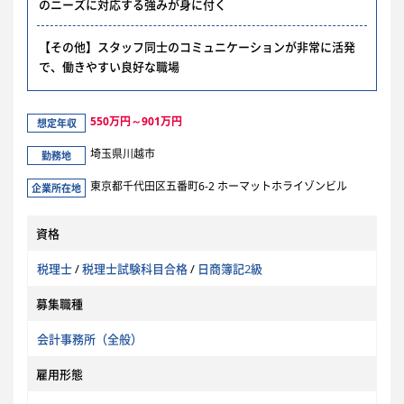
のニーズに対応する強みが身に付く
【その他】スタッフ同士のコミュニケーションが非常に活発
で、働きやすい良好な職場
550万円～901万円
想定年収
埼玉県川越市
勤務地
東京都千代田区五番町6-2 ホーマットホライゾンビル
企業所在地
資格
税理士
/
税理士試験科目合格
/
日商簿記2級
募集職種
会計事務所（全般）
雇用形態