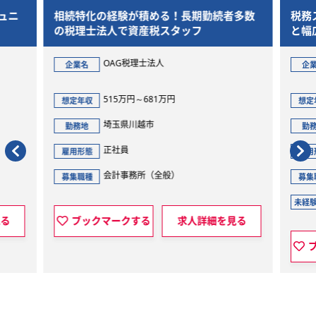
ュニ
相続特化の経験が積める！長期勤続者多数
税務
の税理士法人で資産税スタッフ
と幅
OAG税理士法人
企業名
企
515万円～681万円
想定年収
想定
埼玉県川越市
勤務地
勤
正社員
雇用形態
雇用
会計事務所（全般）
募集職種
募集
未経
見る
ブックマークする
求人詳細を見る