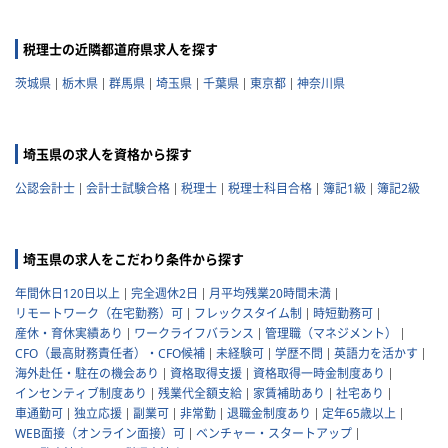
税理士の近隣都道府県求人を探す
茨城県
栃木県
群馬県
埼玉県
千葉県
東京都
神奈川県
埼玉県の求人を資格から探す
公認会計士
会計士試験合格
税理士
税理士科目合格
簿記1級
簿記2級
埼玉県の求人をこだわり条件から探す
年間休日120日以上
完全週休2日
月平均残業20時間未満
リモートワーク（在宅勤務）可
フレックスタイム制
時短勤務可
産休・育休実績あり
ワークライフバランス
管理職（マネジメント）
CFO（最高財務責任者）・CFO候補
未経験可
学歴不問
英語力を活かす
海外赴任・駐在の機会あり
資格取得支援
資格取得一時金制度あり
インセンティブ制度あり
残業代全額支給
家賃補助あり
社宅あり
車通勤可
独立応援
副業可
非常勤
退職金制度あり
定年65歳以上
WEB面接（オンライン面接）可
ベンチャー・スタートアップ