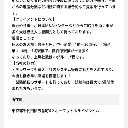
相談いただく案件の内容は多岐に渡ります。譲渡や贈与、生前
からの遺産分割など相続に関する総合的なご提案を行っていま
す。
【クライアントについて】
銀行や弁護士、日本M&Aセンターなどからご紹介を頂く事が
多く大規模法人も顧問先として持っております。
規模としては
個人のお客様：数千万円、中小企業：1億～30億程、上場企
業： 10億～1兆規模で、数百億規模が一番多く
なっており、上場社数は20グループ程です。
【当社の魅力】
・テレワークも導入！社内システム管理にも力を入れており、
今後も働き易い職場を目指します！
試験勉強のサポートも行っており、試験前は最大で2週間休
まれた方もいます。
所在地
東京都千代田区五番町6-2 ホーマットホライゾンビル