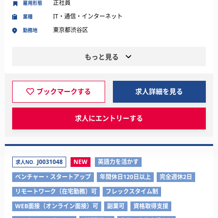
正社員
雇用形態
IT・通信・インターネット
業種
東京都渋谷区
勤務地
もっと見る
ブックマークする
求人詳細を見る
求人にエントリーする
J0031048
NEW
英語力を活かす
求人NO.
ベンチャー・スタートアップ
年間休日120日以上
完全週休2日
リモートワーク（在宅勤務）可
フレックスタイム制
WEB面接（オンライン面接）可
副業可
資格取得支援