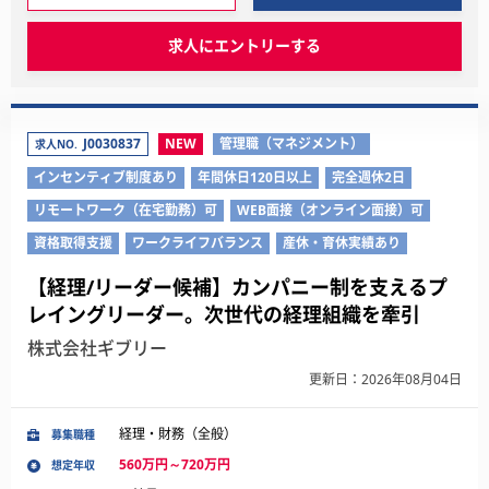
求人にエントリーする
J0030837
NEW
管理職（マネジメント）
求人NO.
インセンティブ制度あり
年間休日120日以上
完全週休2日
リモートワーク（在宅勤務）可
WEB面接（オンライン面接）可
資格取得支援
ワークライフバランス
産休・育休実績あり
【経理/リーダー候補】カンパニー制を支えるプ
レイングリーダー。次世代の経理組織を牽引
株式会社ギブリー
更新日：2026年08月04日
経理・財務（全般）
募集職種
560万円～720万円
想定年収