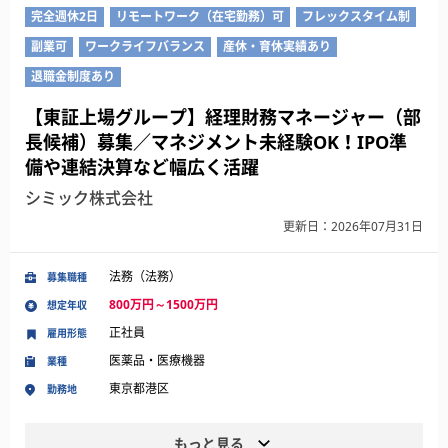
完全週休2日
リモートワーク（在宅勤務）可
フレックスタイム制
副業可
ワークライフバランス
産休・育休実績あり
退職金制度あり
【東証上場グループ】経理財務マネージャー（部
長候補）募集／マネジメント未経験OK！IPO準
備や連結決算など幅広く活躍
シミック株式会社
更新日：2026年07月31日
法務（法務）
募集職種
800万円～1500万円
想定年収
正社員
雇用形態
医薬品・医療機器
業種
東京都港区
勤務地
もっと見る