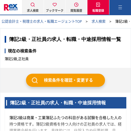
求人検索
ブックマーク
閲覧履歴
転職登録
公認会計士・税理士の求人・転職エージェントTOP
求人検索
簿記2級
簿記2級・正社員の求人・転職・中途採用情報一覧
現在の検索条件
簿記2級,正社員
検索条件を確認・変更する
簿記2級・正社員の求人・転職・中途採用情報
簿記2級は商業・工業簿記ふたつの科目がある試験を合格した人の
持つ資格です。簿記2級資格を持つ人向けの正社員の求人では、経
理業務全般を行います。具体的には、仕訳入力や伝票処理、月