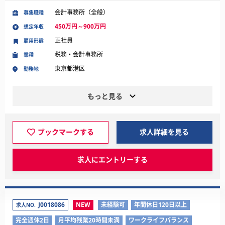
会計事務所（全般）
募集職種
450万円～900万円
想定年収
正社員
雇用形態
税務・会計事務所
業種
東京都港区
勤務地
もっと見る
ブックマークする
求人詳細を見る
求人にエントリーする
J0018086
NEW
未経験可
年間休日120日以上
求人NO.
完全週休2日
月平均残業20時間未満
ワークライフバランス