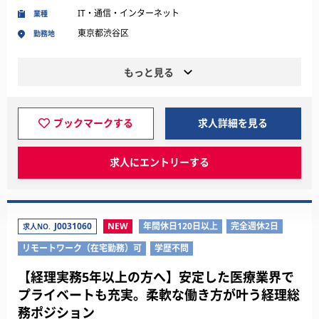
IT・通信・インターネット
業種
東京都渋谷区
勤務地
もっと見る
ブックマークする
求人詳細を見る
求人にエントリーする
J0031060
NEW
年間休日120日以上
完全週休2日
求人NO.
リモートワーク（在宅勤務）可
学歴不問
【経理実務5年以上の方へ】安定した医療業界で
プライベートも充実。柔軟な働き方が叶う経理総
務ポジション