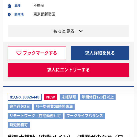
不動産
業種
東京都新宿区
勤務地
もっと見る
ブックマークする
求人詳細を見る
求人にエントリーする
J0026440
NEW
未経験可
年間休日120日以上
求人NO.
完全週休2日
月平均残業20時間未満
リモートワーク（在宅勤務）可
ワークライフバランス
時短勤務可