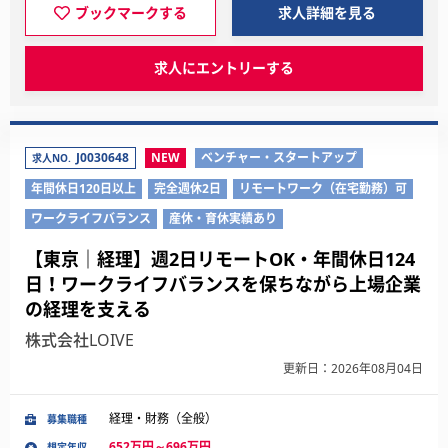
ブックマークする
求人詳細を見る
求人にエントリーする
J0030648
NEW
ベンチャー・スタートアップ
求人NO.
年間休日120日以上
完全週休2日
リモートワーク（在宅勤務）可
ワークライフバランス
産休・育休実績あり
【東京｜経理】週2日リモートOK・年間休日124
日！ワークライフバランスを保ちながら上場企業
の経理を支える
株式会社LOIVE
更新日：2026年08月04日
経理・財務（全般）
募集職種
652万円～696万円
想定年収