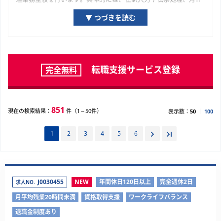
次・年次決算のサポート、経費精算業務などが挙げられます。実
▼ つづきを読む
務を通じて会計・経理のスキルをさらに磨くことができ、資格や
経験を活かしてキャリアアップを目指せます。
また、正社員は安定した雇用形態のもと、充実した福利厚生と研
修制度が整えられていることが多いです。また、経理は残業も比
較的少ない傾向なので、ワークライフバランスを整えたい人にと
転職支援サービス登録
完全無料
っては安心して働ける環境と言えるでしょう。経験を積めば、連
結決算など、より高度な業務に関われる可能性もあります。経理
職として専門性を高めながら、長期的なキャリア形成を考えられ
るでしょう。
851
現在の検索結果：
件（1～50件）
表示数：
50
100
1
2
3
4
5
6
J0030455
NEW
年間休日120日以上
完全週休2日
求人NO.
月平均残業20時間未満
資格取得支援
ワークライフバランス
退職金制度あり