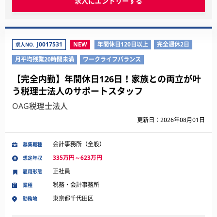
求人にエントリーする
J0017531
NEW
年間休日120日以上
完全週休2日
求人NO.
月平均残業20時間未満
ワークライフバランス
【完全内勤】年間休日126日！家族との両立が叶
う税理士法人のサポートスタッフ
OAG税理士法人
更新日：2026年08月01日
会計事務所（全般）
募集職種
335万円～623万円
想定年収
正社員
雇用形態
税務・会計事務所
業種
東京都千代田区
勤務地