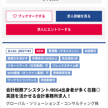
ブックマークする
求人詳細を見る
求人にエントリーする
J0021183
NEW
管理職（マネジメント）
未経験可
求人NO.
英語力を活かす
年間休日120日以上
完全週休2日
リモートワーク（在宅勤務）可
フレックスタイム制
WEB面接（オンライン面接）可
資格取得支援
ワークライフバランス
時短勤務可
会計税務アシスタント/BIG4出身者が多く在籍◎
英語を活かせる会計事務所求人！
グローバル・ソリューションズ・コンサルティング株