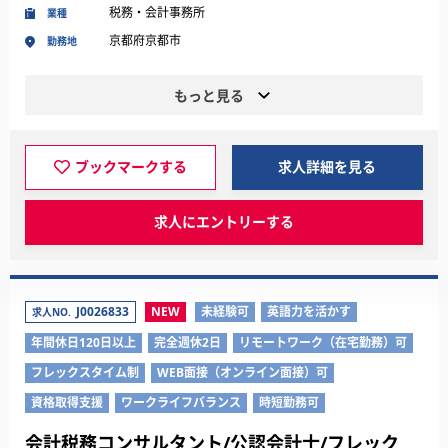
税務・会計事務所
業種
京都府京都市
勤務地
もっと見る
ブックマークする
求人詳細を見る
求人にエントリーする
J0026833
NEW
未経験可
英語力を活かす
求人NO.
年間休日120日以上
完全週休2日
リモートワーク（在宅勤務）可
フレックスタイム制
WEB面接（オンライン面接）可
資格取得支援
ワークライフバランス
時短勤務可
会計税務コンサルタント/公認会計士/フレック