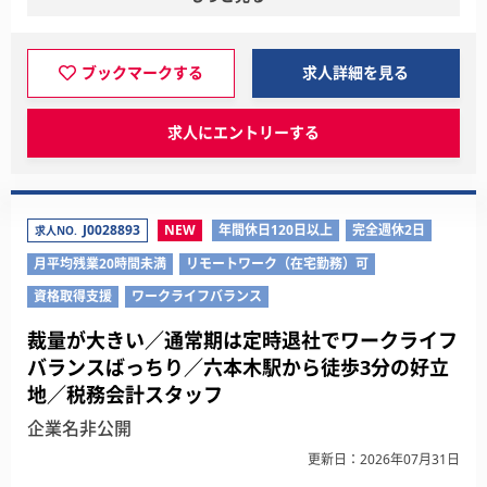
ブックマークする
求人詳細を見る
求人にエントリーする
J0028893
NEW
年間休日120日以上
完全週休2日
求人NO.
月平均残業20時間未満
リモートワーク（在宅勤務）可
資格取得支援
ワークライフバランス
裁量が大きい／通常期は定時退社でワークライフ
バランスばっちり／六本木駅から徒歩3分の好立
地／税務会計スタッフ
企業名非公開
更新日：2026年07月31日