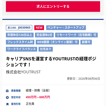
求人にエントリーする
J0030965
NEW
ベンチャー・スタートアップ
求人NO.
年間休日120日以上
完全週休2日
リモートワーク（在宅勤務）可
フレックスタイム制
WEB面接（オンライン面接）可
副業可
ワークライフバランス
社宅あり
キャリアSNSを運営するYOUTRUSTの経理ポジ
ションです！
株式会社YOUTRUST
更新日：2026年08月06日
経理・財務（全般）
募集職種
450万円～600万円
想定年収
正社員
雇用形態