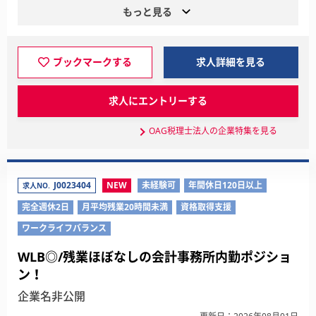
もっと見る
ブックマークする
求人詳細を見る
求人にエントリーする
OAG税理士法人の企業特集を見る
J0023404
NEW
未経験可
年間休日120日以上
求人NO.
完全週休2日
月平均残業20時間未満
資格取得支援
ワークライフバランス
WLB◎/残業ほぼなしの会計事務所内勤ポジショ
ン！
企業名非公開