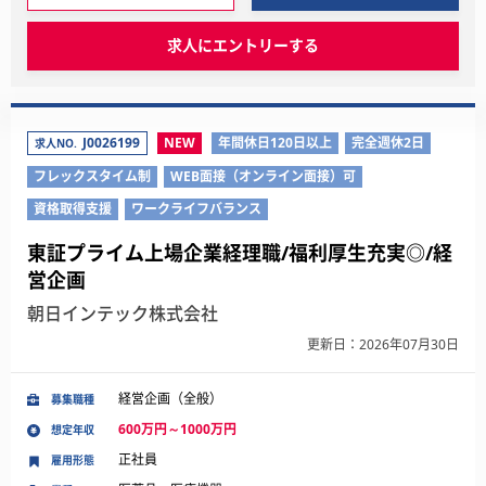
求人にエントリーする
J0026199
NEW
年間休日120日以上
完全週休2日
求人NO.
フレックスタイム制
WEB面接（オンライン面接）可
資格取得支援
ワークライフバランス
東証プライム上場企業経理職/福利厚生充実◎/経
営企画
朝日インテック株式会社
更新日：2026年07月30日
経営企画（全般）
募集職種
600万円～1000万円
想定年収
正社員
雇用形態