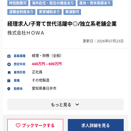
時短勤務可
海外赴任・駐在の機会あり
産休・育休実績あり
退職金制度あり
家賃補助あり
車通勤可
経理求人/子育て世代活躍中◎/独立系老舗企業
株式会社ＨＯＷＡ
更新日：2026年07月23日
経理・財務（全般）
募集職種
440万円～600万円
想定年収
正社員
雇用形態
その他製造
業種
愛知県春日井市
勤務地
もっと見る
ブックマークする
求人詳細を見る