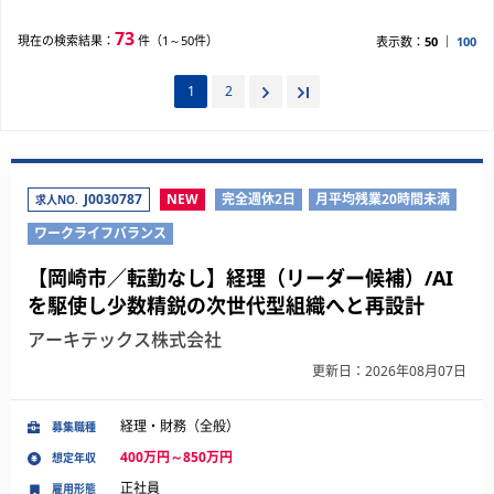
73
現在の検索結果：
件（1～50件）
表示数：
50
100
1
2
J0030787
NEW
完全週休2日
月平均残業20時間未満
求人NO.
ワークライフバランス
【岡崎市／転勤なし】経理（リーダー候補）/AI
を駆使し少数精鋭の次世代型組織へと再設計
アーキテックス株式会社
更新日：2026年08月07日
経理・財務（全般）
募集職種
400万円～850万円
想定年収
正社員
雇用形態