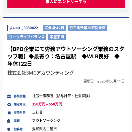
求人にエントリーする
J0030422
完全週休2日
月平均残業20時間未満
求人NO.
ワークライフバランス
学歴不問
【BPO企業にて労務アウトソーシング業務のスタ
ッフ職】◆最寄り：名古屋駅 ◆WLB良好 ◆
年休122日
株式会社SMCアカウンティング
更新日：2026年06月11日
社労士事務所（給与計算・社会保険）
募集職種
350万円～550万円
想定年収
正社員
雇用形態
アウトソーシング
業種
愛知県名古屋市
勤務地