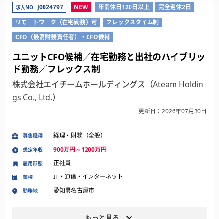
J0024797
NEW
年間休日120日以上
完全週休2日
求人NO.
リモートワーク（在宅勤務）可
フレックスタイム制
CFO（最高財務責任者）・CFO候補
ユニットCFO候補／在宅勤務と出社のハイブリッ
ド勤務／フレックス制
株式会社エイチームホールディングス（Ateam Holdin
gs Co., Ltd.）
更新日：2026年07月30日
経理・財務（全般）
募集職種
900万円～1200万円
想定年収
正社員
雇用形態
IT・通信・インターネット
業種
愛知県名古屋市
勤務地
もっと見る