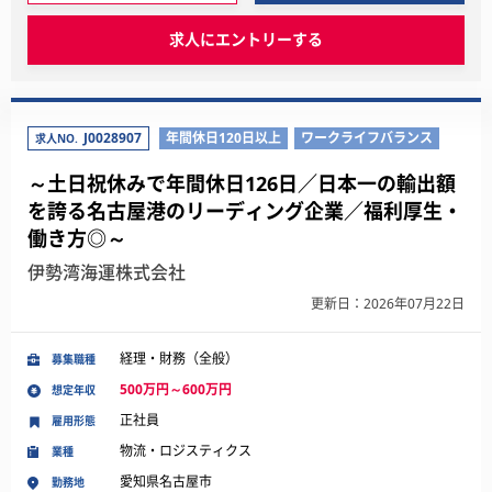
求人にエントリーする
J0028907
年間休日120日以上
ワークライフバランス
求人NO.
～土日祝休みで年間休日126日／日本一の輸出額
を誇る名古屋港のリーディング企業／福利厚生・
働き方◎～
伊勢湾海運株式会社
更新日：2026年07月22日
経理・財務（全般）
募集職種
500万円～600万円
想定年収
正社員
雇用形態
物流・ロジスティクス
業種
愛知県名古屋市
勤務地