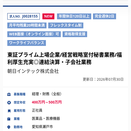
J0028155
NEW
年間休日120日以上
完全週休2日
求人NO.
月平均残業20時間未満
フレックスタイム制
WEB面接（オンライン面接）可
資格取得支援
ワークライフバランス
東証プライム上場企業/経営戦略室付秘書業務/福
利厚生充実◎連結決算・子会社業務
朝日インテック株式会社
更新日：2026年07月30日
経理・財務（全般）
募集職種
400万円～500万円
想定年収
正社員
雇用形態
医薬品・医療機器
業種
愛知県瀬戸市
勤務地