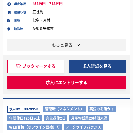
453万円～718万円
想定年収
正社員
雇用形態
化学・素材
業種
愛知県安城市
勤務地
もっと見る
ブックマークする
求人詳細を見る
求人にエントリーする
J0029150
管理職（マネジメント）
英語力を活かす
求人NO.
年間休日120日以上
完全週休2日
月平均残業20時間未満
WEB面接（オンライン面接）可
ワークライフバランス