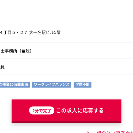
丁目５ - ２７ 大一名駅ビル5階
労士事務所（全般）
社員
均残業20時間未満
ワークライフバランス
学歴不問
この求人に応募する
2分で完了