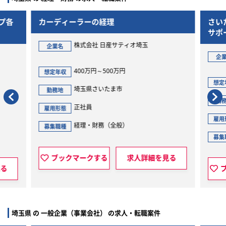
プ各
カーディーラーの経理
さい
サポ
迎
株式会社 日産サティオ埼玉
企業名
企
400万円～500万円
想定年収
想定
埼玉県さいたま市
勤務地
勤
正社員
雇用形態
雇用
経理・財務（全般）
募集職種
募集
ブックマークする
求人詳細を見る
見る
埼玉県 の 一般企業（事業会社） の求人・転職案件