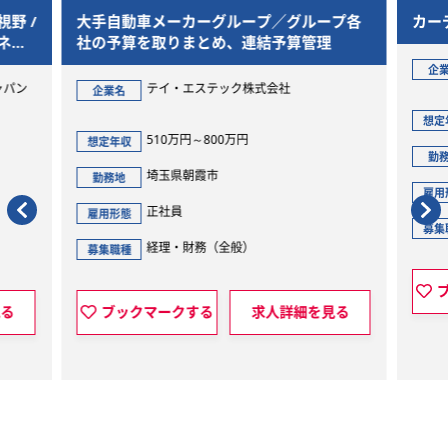
野 /
大手自動車メーカーグループ／グループ各
カー
ネー
社の予算を取りまとめ、連結予算管理
企
ャパン
テイ・エステック株式会社
企業名
想定
510万円～800万円
想定年収
勤
埼玉県朝霞市
勤務地
雇用
正社員
雇用形態
募集
経理・財務（全般）
募集職種
見る
ブックマークする
求人詳細を見る