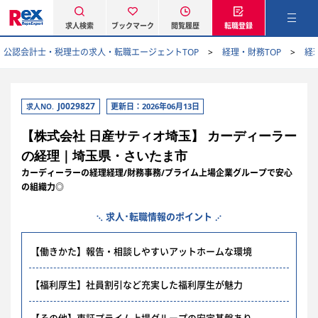
求人検索
ブックマーク
閲覧履歴
転職登録
公認会計士・税理士の求人・転職エージェントTOP
経理・財務TOP
経
J0029827
更新日：2026年06月13日
求人NO.
【株式会社 日産サティオ埼玉】 カーディーラー
の経理｜埼玉県・さいたま市
カーディーラーの経理経理/財務事務/プライム上場企業グループで安心
の組織力◎
求人･転職情報のポイント
【働きかた】報告・相談しやすいアットホームな環境
【福利厚生】社員割引など充実した福利厚生が魅力