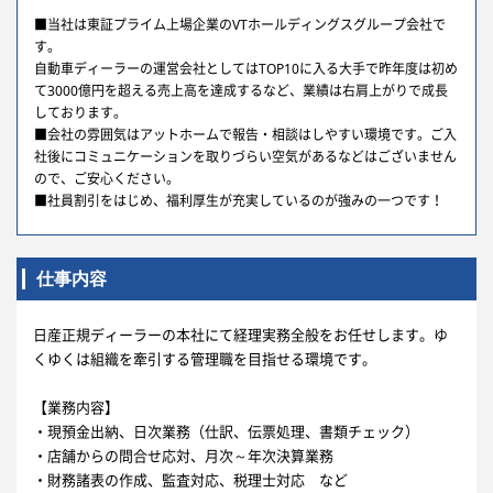
■当社は東証プライム上場企業のVTホールディングスグループ会社で
す。
自動車ディーラーの運営会社としてはTOP10に入る大手で昨年度は初め
て3000億円を超える売上高を達成するなど、業績は右肩上がりで成長
しております。
■会社の雰囲気はアットホームで報告・相談はしやすい環境です。ご入
社後にコミュニケーションを取りづらい空気があるなどはございません
ので、ご安心ください。
■社員割引をはじめ、福利厚生が充実しているのが強みの一つです！
仕事内容
日産正規ディーラーの本社にて経理実務全般をお任せします。ゆ
くゆくは組織を牽引する管理職を目指せる環境です。
【業務内容】
・現預金出納、日次業務（仕訳、伝票処理、書類チェック）
・店舗からの問合せ応対、月次～年次決算業務
・財務諸表の作成、監査対応、税理士対応 など