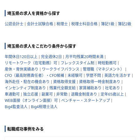
埼玉県の求人を資格から探す
公認会計士
会計士試験合格
税理士
税理士科目合格
簿記1級
簿記2級
埼玉県の求人をこだわり条件から探す
年間休日120日以上
完全週休2日
月平均残業20時間未満
リモートワーク（在宅勤務）可
フレックスタイム制
時短勤務可
産休・育休実績あり
ワークライフバランス
管理職（マネジメント）
CFO（最高財務責任者）・CFO候補
未経験可
学歴不問
英語力を活かす
海外赴任・駐在の機会あり
資格取得支援
資格取得一時金制度あり
インセンティブ制度あり
残業代全額支給
家賃補助あり
社宅あり
車通勤可
独立応援
副業可
非常勤
退職金制度あり
定年65歳以上
WEB面接（オンライン面接）可
ベンチャー・スタートアップ
Big4監査法人
Big4税理士法人
転職成功事例をみる