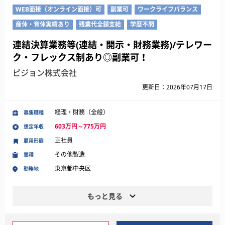
WEB面接（オンライン面接）可
副業可
ワークライフバランス
産休・育休実績あり
残業代全額支給
学歴不問
連結決算業務等(連結・開示・財務業務)/テレワー
ク・フレックス制あり◎副業可！
ピジョン株式会社
更新日：2026年07月17日
経理・財務（全般）
募集職種
603万円～775万円
想定年収
正社員
雇用形態
その他製造
業種
東京都中央区
勤務地
もっと見る