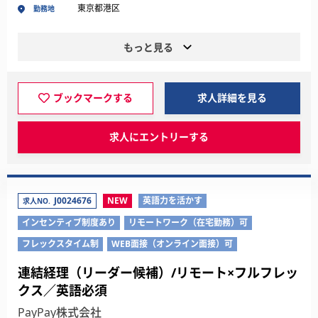
東京都港区
勤務地
もっと見る
ブックマークする
求人詳細を見る
求人にエントリーする
J0024676
NEW
英語力を活かす
求人NO.
インセンティブ制度あり
リモートワーク（在宅勤務）可
フレックスタイム制
WEB面接（オンライン面接）可
連結経理（リーダー候補）/リモート×フルフレッ
クス／英語必須
PayPay株式会社