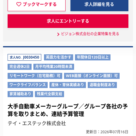
ブックマークする
求人詳細を見る
求人にエントリーする
ピジョン株式会社の企業特集を見る
J0030450
英語力を活かす
年間休日120日以上
求人NO.
完全週休2日
月平均残業20時間未満
リモートワーク（在宅勤務）可
WEB面接（オンライン面接）可
ワークライフバランス
産休・育休実績あり
退職金制度あり
家賃補助あり
残業代全額支給
大手自動車メーカーグループ／グループ各社の予
算を取りまとめ、連結予算管理
テイ・エステック株式会社
更新日：2026年07月16日