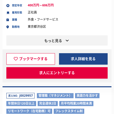
400万円～606万円
想定年収
正社員
雇用形態
外食・フードサービス
業種
東京都渋谷区
勤務地
もっと見る
ブックマークする
求人詳細を見る
求人にエントリーする
J0029957
管理職（マネジメント）
英語力を活かす
求人NO.
年間休日120日以上
完全週休2日
月平均残業20時間未満
リモートワーク（在宅勤務）可
フレックスタイム制