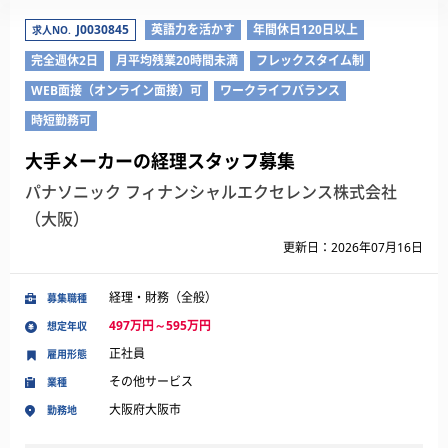
J0030845
英語力を活かす
年間休日120日以上
求人NO.
完全週休2日
月平均残業20時間未満
フレックスタイム制
WEB面接（オンライン面接）可
ワークライフバランス
時短勤務可
大手メーカーの経理スタッフ募集
パナソニック フィナンシャルエクセレンス株式会社
（大阪）
更新日：2026年07月16日
経理・財務（全般）
募集職種
497万円～595万円
想定年収
正社員
雇用形態
その他サービス
業種
大阪府大阪市
勤務地