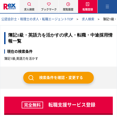
求人検索
ブックマーク
閲覧履歴
転職登録
公認会計士・税理士の求人・転職エージェントTOP
求人検索
簿記1級
簿記1級・英語力を活かすの求人・転職・中途採用情
報一覧
現在の検索条件
簿記1級,英語力を活かす
検索条件を確認・変更する
転職支援サービス登録
完全無料