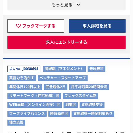
もっと見る
ブックマークする
求人詳細を見る
求人にエントリーする
J0030694
管理職（マネジメント）
未経験可
求人NO.
英語力を活かす
ベンチャー・スタートアップ
年間休日120日以上
完全週休2日
月平均残業20時間未満
リモートワーク（在宅勤務）可
フレックスタイム制
WEB面接（オンライン面接）可
副業可
資格取得支援
ワークライフバランス
時短勤務可
資格取得一時金制度あり
独立応援