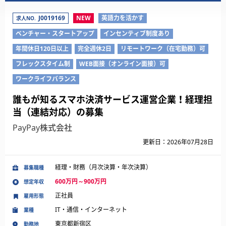
J0019169
NEW
英語力を活かす
求人NO.
ベンチャー・スタートアップ
インセンティブ制度あり
年間休日120日以上
完全週休2日
リモートワーク（在宅勤務）可
フレックスタイム制
WEB面接（オンライン面接）可
ワークライフバランス
誰もが知るスマホ決済サービス運営企業！経理担
当（連結対応）の募集
PayPay株式会社
更新日：2026年07月28日
経理・財務（月次決算・年次決算）
募集職種
600万円～900万円
想定年収
正社員
雇用形態
IT・通信・インターネット
業種
東京都新宿区
勤務地