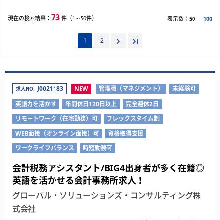
73
現在の検索結果：
件（1～50件）
表示数：
50
100
1
2
J0021183
NEW
管理職（マネジメント）
未経験可
求人NO.
英語力を活かす
年間休日120日以上
完全週休2日
リモートワーク（在宅勤務）可
フレックスタイム制
WEB面接（オンライン面接）可
資格取得支援
ワークライフバランス
時短勤務可
会計税務アシスタント/BIG4出身者が多く在籍◎
英語を活かせる会計事務所求人！
グローバル・ソリューションズ・コンサルティング株
式会社