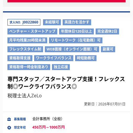
J0022860
未経験可
英語力を活かす
求人NO.
ベンチャー・スタートアップ
年間休日120日以上
完全週休2日
月平均残業20時間未満
リモートワーク（在宅勤務）可
フレックスタイム制
WEB面接（オンライン面接）可
副業可
資格取得支援
ワークライフバランス
時短勤務可
資格取得一時金制度あり
独立応援
専門スタッフ／スタートアップ支援！フレックス
制◎ワークライフバランス◎
税理士法人ZeLo
更新日：2026年07月01日
会計事務所（全般）
募集職種
450万円～1000万円
想定年収