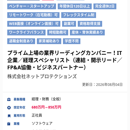
ベンチャー・スタートアップ
年間休日120日以上
完全週休2日
リモートワーク（在宅勤務）可
フレックスタイム制
WEB面接（オンライン面接）可
副業可
資格取得支援
ワークライフバランス
時短勤務可
産休・育休実績あり
退職金制度あり
家賃補助あり
学歴不問
プライム上場の業界リーディングカンパニー！IT
企業／経理スペシャリスト（連結・開示リード／
FP&A協働・ビジネスパートナー）
株式会社ネットプロテクションズ
更新日：2026年08月04日
経理・財務（全般）
募集職種
680万円～850万円
想定年収
正社員
雇用形態
ソフトウェア
業種