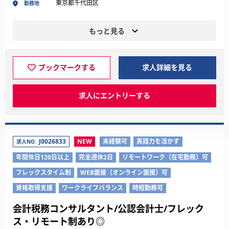
東京都千代田区
勤務地
もっと見る
ブックマークする
求人詳細を見る
求人にエントリーする
J0026833
NEW
未経験可
英語力を活かす
求人NO.
年間休日120日以上
完全週休2日
リモートワーク（在宅勤務）可
フレックスタイム制
WEB面接（オンライン面接）可
資格取得支援
ワークライフバランス
時短勤務可
会計税務コンサルタント/公認会計士/フレック
ス・リモート制あり◎