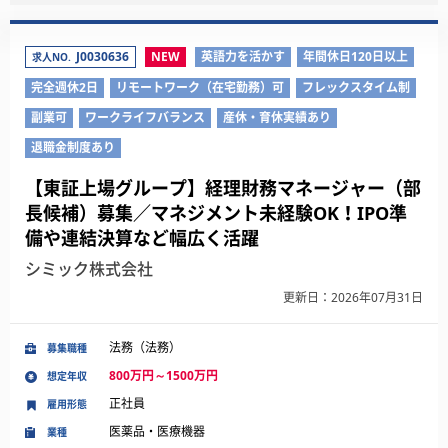
J0030636
NEW
英語力を活かす
年間休日120日以上
求人NO.
完全週休2日
リモートワーク（在宅勤務）可
フレックスタイム制
副業可
ワークライフバランス
産休・育休実績あり
退職金制度あり
【東証上場グループ】経理財務マネージャー（部
長候補）募集／マネジメント未経験OK！IPO準
備や連結決算など幅広く活躍
シミック株式会社
更新日：2026年07月31日
法務（法務）
募集職種
800万円～1500万円
想定年収
正社員
雇用形態
医薬品・医療機器
業種