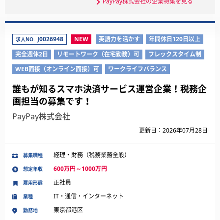
PayPay株式会社の企業特集を見る
J0026948
NEW
英語力を活かす
年間休日120日以上
求人NO.
完全週休2日
リモートワーク（在宅勤務）可
フレックスタイム制
WEB面接（オンライン面接）可
ワークライフバランス
誰もが知るスマホ決済サービス運営企業！税務企
画担当の募集です！
PayPay株式会社
更新日：2026年07月28日
経理・財務（税務業務全般）
募集職種
600万円～1000万円
想定年収
正社員
雇用形態
IT・通信・インターネット
業種
東京都港区
勤務地