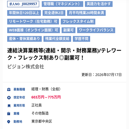
J0029957
管理職（マネジメント）
英語力を活かす
求人NO.
年間休日120日以上
完全週休2日
月平均残業20時間未満
リモートワーク（在宅勤務）可
フレックスタイム制
WEB面接（オンライン面接）可
副業可
ワークライフバランス
産休・育休実績あり
残業代全額支給
学歴不問
連結決算業務等(連結・開示・財務業務)/テレワー
ク・フレックス制あり◎副業可！
ピジョン株式会社
更新日：2026年07月17日
経理・財務（全般）
募集職種
603万円～775万円
想定年収
正社員
雇用形態
その他製造
業種
東京都中央区
勤務地