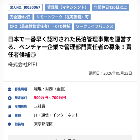
J0030067
管理職（マネジメント）
年間休日120日以上
求人NO.
完全週休2日
リモートワーク（在宅勤務）可
CFO（最高財務責任者）・CFO候補
ワークライフバランス
日本で一番早く認可された民泊管理事業を運営す
る、ベンチャー企業で管理部門責任者の募集！責
任者候補◎
株式会社PIPI
更新日：2026年05月22日
経理・財務（全般）
募集職種
500万円～700万円
想定年収
正社員
雇用形態
IT・通信・インターネット
業種
東京都港区
勤務地