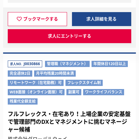
ブックマークする
求人詳細を見る
求人にエントリーする
J0030866
管理職（マネジメント）
年間休日120日以上
求人NO.
完全週休2日
月平均残業20時間未満
リモートワーク（在宅勤務）可
フレックスタイム制
WEB面接（オンライン面接）可
副業可
ワークライフバランス
残業代全額支給
フルフレックス・在宅あり！上場企業の安定基盤
で管理部門のDXとマネジメントに挑むマネージ
ャー候補