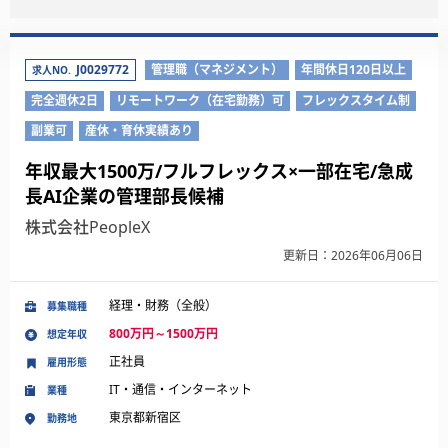
J0029772
管理職（マネジメント）
年間休日120日以上
求人NO.
完全週休2日
リモートワーク（在宅勤務）可
フレックスタイム制
副業可
産休・育休実績あり
年収最大1500万/フルフレックス×一部在宅/急成
長AI企業の管理部長候補
株式会社PeopleX
更新日：2026年06月06日
経理・財務（全般）
募集職種
800万円～1500万円
想定年収
正社員
雇用形態
IT・通信・インターネット
業種
東京都新宿区
勤務地