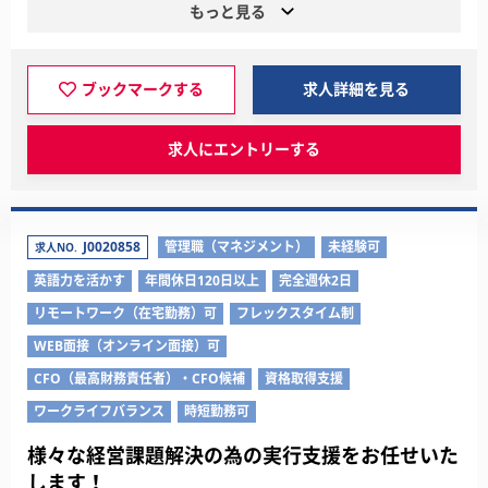
もっと見る
ブックマークする
求人詳細を見る
求人にエントリーする
J0020858
管理職（マネジメント）
未経験可
求人NO.
英語力を活かす
年間休日120日以上
完全週休2日
リモートワーク（在宅勤務）可
フレックスタイム制
WEB面接（オンライン面接）可
CFO（最高財務責任者）・CFO候補
資格取得支援
ワークライフバランス
時短勤務可
様々な経営課題解決の為の実行支援をお任せいた
します！