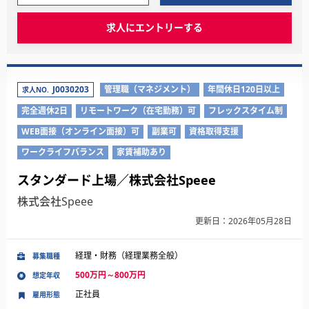
求人にエントリーする
J0030203
管理職（マネジメント）
年間休日120日以上
求人NO.
完全週休2日
リモートワーク（在宅勤務）可
フレックスタイム制
WEB面接（オンライン面接）可
副業可
資格取得支援
ワークライフバランス
家賃補助あり
スタンダード上場／株式会社Speee
株式会社Speee
更新日：2026年05月28日
経理・財務（経理業務全般）
募集職種
500万円～800万円
想定年収
正社員
雇用形態