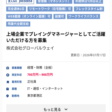
J0030858
管理職（マネジメント）
年間休日120日以上
求人NO.
完全週休2日
リモートワーク（在宅勤務）可
フレックスタイム制
WEB面接（オンライン面接）可
副業可
ワークライフバランス
残業代全額支給
上場企業でプレイングマネージャーとしてご活躍
いただける方を募集
株式会社グローバルウェイ
更新日：2026年07月17日
経理・財務（全般）
募集職種
700万円～900万円
想定年収
正社員
雇用形態
IT・通信・インターネット
業種
東京都港区
勤務地
もっと見る