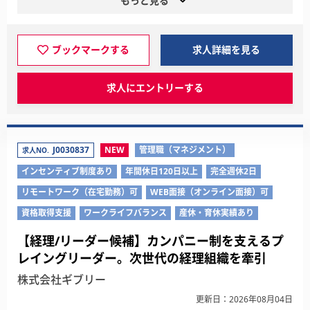
もっと見る
ブックマークする
求人詳細を見る
求人にエントリーする
J0030837
NEW
管理職（マネジメント）
求人NO.
インセンティブ制度あり
年間休日120日以上
完全週休2日
リモートワーク（在宅勤務）可
WEB面接（オンライン面接）可
資格取得支援
ワークライフバランス
産休・育休実績あり
【経理/リーダー候補】カンパニー制を支えるプ
レイングリーダー。次世代の経理組織を牽引
株式会社ギブリー
更新日：2026年08月04日