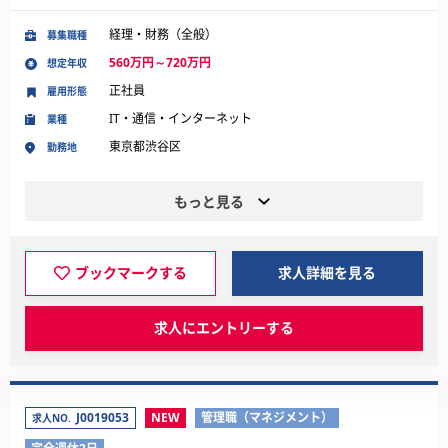
経理・財務（全般）
募集職種
560万円～720万円
想定年収
正社員
雇用形態
IT・通信・インターネット
業種
東京都渋谷区
勤務地
もっと見る
ブックマークする
求人詳細を見る
求人にエントリーする
J0019053
NEW
管理職（マネジメント）
求人NO.