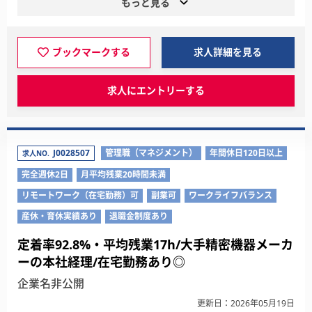
もっと見る
ブックマークする
求人詳細を見る
求人にエントリーする
J0028507
管理職（マネジメント）
年間休日120日以上
求人NO.
完全週休2日
月平均残業20時間未満
リモートワーク（在宅勤務）可
副業可
ワークライフバランス
産休・育休実績あり
退職金制度あり
定着率92.8%・平均残業17h/大手精密機器メーカ
ーの本社経理/在宅勤務あり◎
企業名非公開
更新日：2026年05月19日