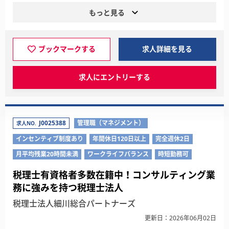
もっと見る
ブックマークする
求人詳細を見る
求人にエントリーする
J0025388
管理職（マネジメント）
求人NO.
インセンティブ制度あり
年間休日120日以上
完全週休2日
月平均残業20時間未満
ワークライフバランス
時短勤務可
税理士有資格者多数在籍中！コンサルティング業
務に強みを持つ税理士法人
税理士法人細川総合パートナーズ
更新日：2026年06月02日