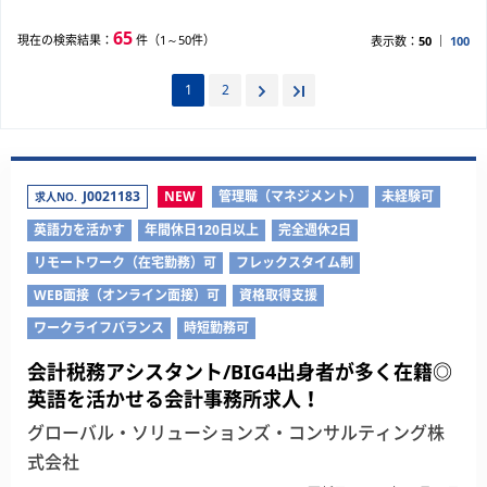
65
現在の検索結果：
件（1～50件）
表示数：
50
100
1
2
J0021183
NEW
管理職（マネジメント）
未経験可
求人NO.
英語力を活かす
年間休日120日以上
完全週休2日
リモートワーク（在宅勤務）可
フレックスタイム制
WEB面接（オンライン面接）可
資格取得支援
ワークライフバランス
時短勤務可
会計税務アシスタント/BIG4出身者が多く在籍◎
英語を活かせる会計事務所求人！
グローバル・ソリューションズ・コンサルティング株
式会社