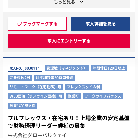
もっと見る
ブックマークする
求人詳細を見る
求人にエントリーする
J0030911
管理職（マネジメント）
年間休日120日以上
求人NO.
完全週休2日
月平均残業20時間未満
リモートワーク（在宅勤務）可
フレックスタイム制
WEB面接（オンライン面接）可
副業可
ワークライフバランス
残業代全額支給
フルフレックス・在宅あり！上場企業の安定基盤
で財務経理リーダー候補の募集
株式会社グローバルウェイ