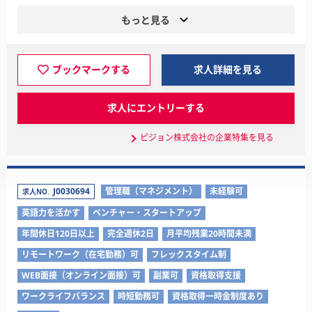
もっと見る
ブックマークする
求人詳細を見る
求人にエントリーする
ピジョン株式会社の企業特集を見る
J0030694
管理職（マネジメント）
未経験可
求人NO.
英語力を活かす
ベンチャー・スタートアップ
年間休日120日以上
完全週休2日
月平均残業20時間未満
リモートワーク（在宅勤務）可
フレックスタイム制
WEB面接（オンライン面接）可
副業可
資格取得支援
ワークライフバランス
時短勤務可
資格取得一時金制度あり