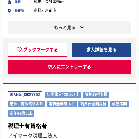
税務・会計事務所
業種
京都府京都市
勤務地
もっと見る
ブックマークする
求人詳細を見る
求人にエントリーする
J0027352
年間休日120日以上
資格取得支援
求人NO.
産休・育休実績あり
退職金制度あり
残業代全額支給
学歴不問
定年65歳以上
税理士有資格者
アイマーク税理士法人