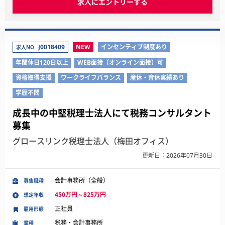
求人にエントリーする
J0018409
NEW
インセンティブ制度あり
求人NO.
年間休日120日以上
WEB面接（オンライン面接）可
資格取得支援
ワークライフバランス
産休・育休実績あり
学歴不問
成長中の中堅税理士法人にて税務コンサルタント
募集
グロースリンク税理士法人（梅田オフィス）
更新日：2026年07月30日
会計事務所（全般）
募集職種
450万円～825万円
想定年収
正社員
雇用形態
税務・会計事務所
業種