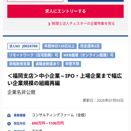
求人にエントリーする
税理士法人チェスターの企業特集を見る
J0024760
年間休日120日以上
完全週休2日
求人NO.
リモートワーク（在宅勤務）可
WEB面接（オンライン面接）可
資格取得支援
退職金制度あり
学歴不問
＜福岡支店＞中小企業～IPO・上場企業まで幅広
い企業規模の組織再編
企業名非公開
更新日：2026年07月03日
コンサルティングファーム（全般）
募集職種
600万円～1100万円
想定年収