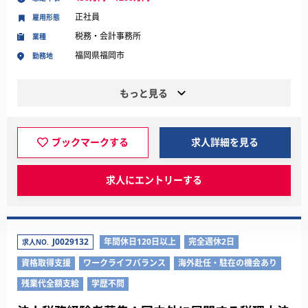
正社員
雇用形態
税務・会計事務所
業種
福岡県福岡市
勤務地
もっと見る
ブックマークする
求人詳細を見る
求人にエントリーする
J0029132
年間休日120日以上
完全週休2日
求人NO.
資格取得支援
ワークライフバランス
海外赴任・駐在の機会あり
残業代全額支給
学歴不問