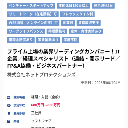
ベンチャー・スタートアップ
年間休日120日以上
完全週休2日
リモートワーク（在宅勤務）可
フレックスタイム制
WEB面接（オンライン面接）可
副業可
資格取得支援
ワークライフバランス
時短勤務可
産休・育休実績あり
退職金制度あり
家賃補助あり
学歴不問
プライム上場の業界リーディングカンパニー！IT
企業／経理スペシャリスト（連結・開示リード／
FP&A協働・ビジネスパートナー）
株式会社ネットプロテクションズ
更新日：2026年08月04日
経理・財務（全般）
募集職種
680万円～850万円
想定年収
正社員
雇用形態
ソフトウェア
業種