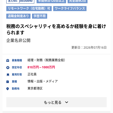
J0030840
年間休日120日以上
完全週休2日
求人NO.
リモートワーク（在宅勤務）可
ワークライフバランス
退職金制度あり
学歴不問
税務のスペシャリティを高めるか経験を身に着け
られます
企業名非公開
更新日：2026年07月16日
経理・財務（税務業務全般）
募集職種
810万円～1000万円
想定年収
正社員
雇用形態
情報・出版・メディア
業種
東京都港区
勤務地
もっと見る