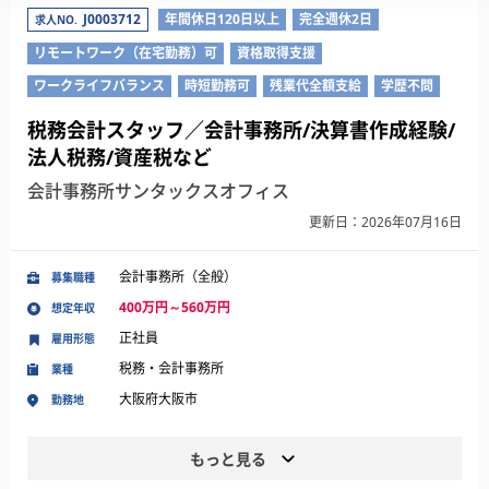
J0003712
年間休日120日以上
完全週休2日
求人NO.
リモートワーク（在宅勤務）可
資格取得支援
ワークライフバランス
時短勤務可
残業代全額支給
学歴不問
税務会計スタッフ／会計事務所/決算書作成経験/
法人税務/資産税など
会計事務所サンタックスオフィス
更新日：2026年07月16日
会計事務所（全般）
募集職種
400万円～560万円
想定年収
正社員
雇用形態
税務・会計事務所
業種
大阪府大阪市
勤務地
もっと見る