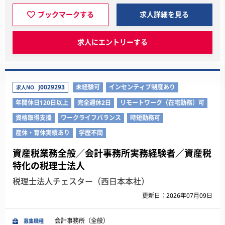
ブックマークする
求人詳細を見る
求人にエントリーする
J0029293
未経験可
インセンティブ制度あり
求人NO.
年間休日120日以上
完全週休2日
リモートワーク（在宅勤務）可
資格取得支援
ワークライフバランス
時短勤務可
産休・育休実績あり
学歴不問
資産税業務全般／会計事務所実務経験者／資産税
特化の税理士法人
税理士法人チェスター（西日本本社）
更新日：2026年07月09日
会計事務所（全般）
募集職種