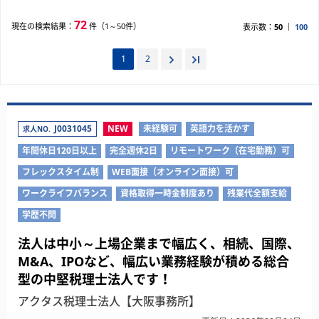
72
現在の検索結果：
件（1～50件）
表示数：
50
100
1
2
J0031045
NEW
未経験可
英語力を活かす
求人NO.
年間休日120日以上
完全週休2日
リモートワーク（在宅勤務）可
フレックスタイム制
WEB面接（オンライン面接）可
ワークライフバランス
資格取得一時金制度あり
残業代全額支給
学歴不問
法人は中小～上場企業まで幅広く、相続、国際、
M&A、IPOなど、幅広い業務経験が積める総合
型の中堅税理士法人です！
アクタス税理士法人【大阪事務所】