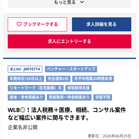
もっと見る
ブックマークする
求人詳細を見る
求人にエントリーする
J0010714
ベンチャー・スタートアップ
求人NO.
年間休日120日以上
完全週休2日
月平均残業20時間未満
リモートワーク（在宅勤務）可
資格取得支援
産休・育休実績あり
資格取得一時金制度あり
学歴不問
WLB◎！法人税務＋医療、相続、コンサル案件
など幅広い案件に関与できます。
企業名非公開
更新日：2026年06月25日