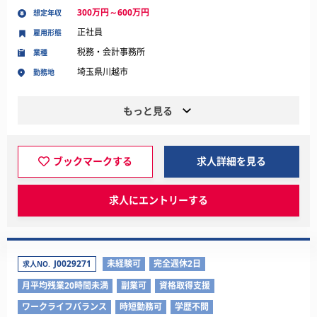
300万円～600万円
想定年収
正社員
雇用形態
税務・会計事務所
業種
埼玉県川越市
勤務地
もっと見る
ブックマークする
求人詳細を見る
求人にエントリーする
J0029271
未経験可
完全週休2日
求人NO.
月平均残業20時間未満
副業可
資格取得支援
ワークライフバランス
時短勤務可
学歴不問