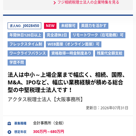
フジ相続税理士法人の企業特集を見る
J0028450
NEW
未経験可
英語力を活かす
求人NO.
年間休日120日以上
完全週休2日
リモートワーク（在宅勤務）可
フレックスタイム制
WEB面接（オンライン面接）可
ワークライフバランス
資格取得一時金制度あり
残業代全額支給
学歴不問
法人は中小～上場企業まで幅広く、相続、国際、
M&A、IPOなど、幅広い業務経験が積める総合
型の中堅税理士法人です！
アクタス税理士法人【大阪事務所】
更新日：2026年07月31日
会計事務所（全般）
募集職種
300万円～680万円
想定年収