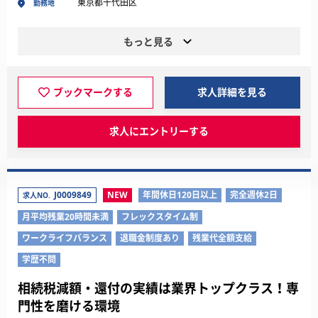
東京都千代田区
勤務地
もっと見る
ブックマークする
求人詳細を見る
求人にエントリーする
J0009849
NEW
年間休日120日以上
完全週休2日
求人NO.
月平均残業20時間未満
フレックスタイム制
ワークライフバランス
退職金制度あり
残業代全額支給
学歴不問
相続税減額・還付の実績は業界トップクラス！専
門性を磨ける環境