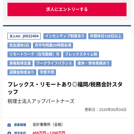
求人にエントリーする
J0022404
インセンティブ制度あり
年間休日120日以上
求人NO.
完全週休2日
月平均残業20時間未満
リモートワーク（在宅勤務）可
フレックスタイム制
資格取得支援
ワークライフバランス
産休・育休実績あり
退職金制度あり
学歴不問
フレックス・リモートあり◎福岡/税務会計スタ
ッフ
税理士法人アップパートナーズ
更新日：2026年06月04日
会計事務所（全般）
募集職種
450万円～1200万円
想定年収