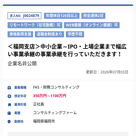
J0024879
年間休日120日以上
完全週休2日
求人NO.
リモートワーク（在宅勤務）可
WEB面接（オンライン面接）可
資格取得支援
退職金制度あり
学歴不問
＜福岡支店＞中小企業～IPO・上場企業まで幅広
い事業承継の事業承継を行っていただきます！
企業名非公開
更新日：2026年07月03日
FAS・財務コンサルティング
募集職種
350万円～1100万円
想定年収
正社員
雇用形態
コンサルティングファーム
業種
福岡県福岡市
勤務地