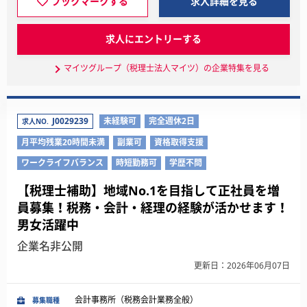
ブックマークする
求人詳細を見る
求人にエントリーする
マイツグループ（税理士法人マイツ）の企業特集を見る
J0029239
未経験可
完全週休2日
求人NO.
月平均残業20時間未満
副業可
資格取得支援
ワークライフバランス
時短勤務可
学歴不問
【税理士補助】地域No.1を目指して正社員を増
員募集！税務・会計・経理の経験が活かせます！
男女活躍中
企業名非公開
更新日：2026年06月07日
会計事務所（税務会計業務全般）
募集職種