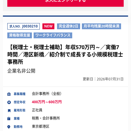
J0030210
NEW
完全週休2日
月平均残業20時間未満
求人NO.
資格取得支援
ワークライフバランス
【税理士・税理士補助】年収570万円～／実働7
時間／港区新橋／紹介制で成長する小規模税理士
事務所
企業名非公開
更新日：2026年07月31日
会計事務所（全般）
募集職種
400万円～600万円
想定年収
正社員
雇用形態
税務・会計事務所
業種
東京都港区
勤務地