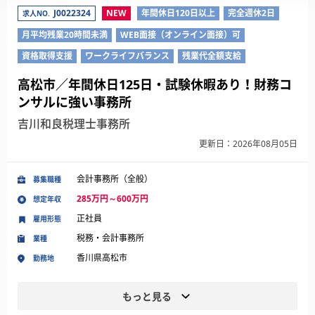
J0022324
NEW
年間休日120日以上
完全週休2日
求人NO.
月平均残業20時間未満
WEB面接（オンライン面接）可
資格取得支援
ワークライフバランス
残業代全額支給
高松市／年間休日125日・試験休暇あり！財務コ
ンサルに強い事務所
吉川和良税理士事務所
更新日：2026年08月05日
会計事務所（全般）
募集職種
285万円～600万円
想定年収
正社員
雇用形態
税務・会計事務所
業種
香川県高松市
勤務地
もっと見る