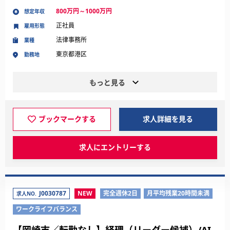
800万円～1000万円
想定年収
正社員
雇用形態
法律事務所
業種
東京都港区
勤務地
もっと見る
ブックマークする
求人詳細を見る
求人にエントリーする
J0030787
NEW
完全週休2日
月平均残業20時間未満
求人NO.
ワークライフバランス