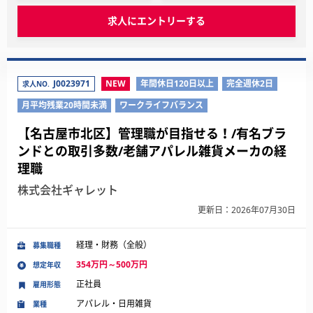
求人にエントリーする
J0023971
NEW
年間休日120日以上
完全週休2日
求人NO.
月平均残業20時間未満
ワークライフバランス
【名古屋市北区】管理職が目指せる！/有名ブラ
ンドとの取引多数/老舗アパレル雑貨メーカの経
理職
株式会社ギャレット
更新日：2026年07月30日
経理・財務（全般）
募集職種
354万円～500万円
想定年収
正社員
雇用形態
アパレル・日用雑貨
業種