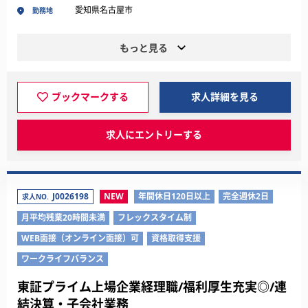
愛知県名古屋市
勤務地
もっと見る
ブックマークする
求人詳細を見る
求人にエントリーする
J0026198
NEW
年間休日120日以上
完全週休2日
求人NO.
月平均残業20時間未満
フレックスタイム制
WEB面接（オンライン面接）可
資格取得支援
ワークライフバランス
東証プライム上場企業経理職/福利厚生充実◎/連
結決算・子会社業務