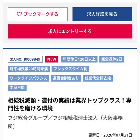
ブックマークする
求人詳細を見る
求人にエントリーする
J0009849
NEW
年間休日120日以上
完全週休2日
求人NO.
月平均残業20時間未満
フレックスタイム制
ワークライフバランス
退職金制度あり
残業代全額支給
学歴不問
相続税減額・還付の実績は業界トップクラス！専
門性を磨ける環境
フジ総合グループ／フジ相続税理士法人（大阪事務
所）
更新日：2026年07月31日