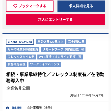
ブックマークする
求人詳細を見る
求人にエントリーする
J0024278
年間休日120日以上
完全週休2日
求人NO.
月平均残業20時間未満
リモートワーク（在宅勤務）可
フレックスタイム制
WEB面接（オンライン面接）可
資格取得支援
ワークライフバランス
相続・事業承継特化／フレックス制度有／在宅勤
務導入中
企業名非公開
更新日：2026年07月23日
会計事務所（全般）
募集職種