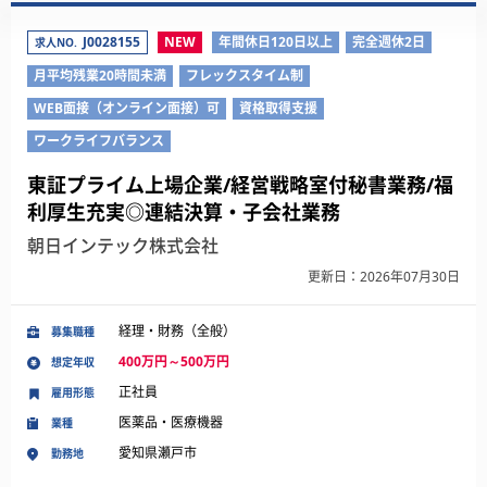
J0028155
NEW
年間休日120日以上
完全週休2日
求人NO.
月平均残業20時間未満
フレックスタイム制
WEB面接（オンライン面接）可
資格取得支援
ワークライフバランス
東証プライム上場企業/経営戦略室付秘書業務/福
利厚生充実◎連結決算・子会社業務
朝日インテック株式会社
更新日：2026年07月30日
経理・財務（全般）
募集職種
400万円～500万円
想定年収
正社員
雇用形態
医薬品・医療機器
業種
愛知県瀬戸市
勤務地