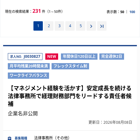
231
現在の検索結果：
件（1～50件）
表示数：
50
100
1
2
3
4
5
J0030827
NEW
年間休日120日以上
完全週休2日
求人NO.
月平均残業20時間未満
フレックスタイム制
ワークライフバランス
【マネジメント経験を活かす】安定成長を続ける
法律事務所で経理財務部門をリードする責任者候
補
企業名非公開
更新日：2026年08月08日
法律事務所（その他）
募集職種