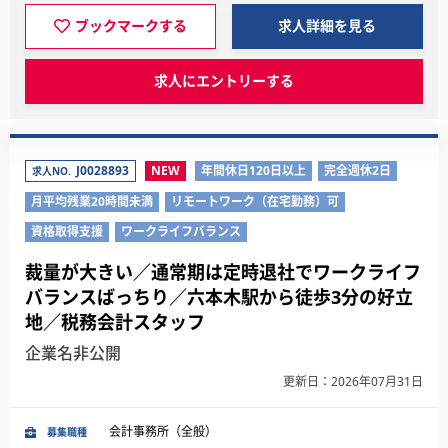
ブックマークする
求人詳細を見る
求人にエントリーする
J0028893
NEW
年間休日120日以上
完全週休2日
求人NO.
月平均残業20時間未満
リモートワーク（在宅勤務）可
資格取得支援
ワークライフバランス
裁量が大きい／通常期は定時退社でワークライフ
バランスばっちり／六本木駅から徒歩3分の好立
地／税務会計スタッフ
企業名非公開
更新日：2026年07月31日
会計事務所（全般）
募集職種