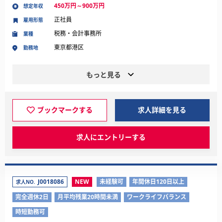
450万円～900万円
想定年収
正社員
雇用形態
税務・会計事務所
業種
東京都港区
勤務地
もっと見る
ブックマークする
求人詳細を見る
求人にエントリーする
J0018086
NEW
未経験可
年間休日120日以上
求人NO.
完全週休2日
月平均残業20時間未満
ワークライフバランス
時短勤務可