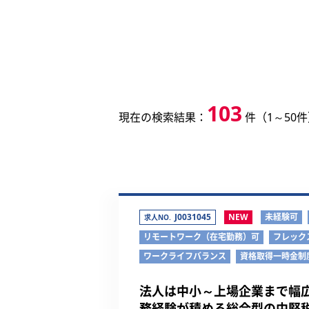
103
現在の検索結果：
件（1～50
J0031045
NEW
未経験可
求人NO.
リモートワーク（在宅勤務）可
フレック
ワークライフバランス
資格取得一時金制
法人は中小～上場企業まで幅広
務経験が積める総合型の中堅