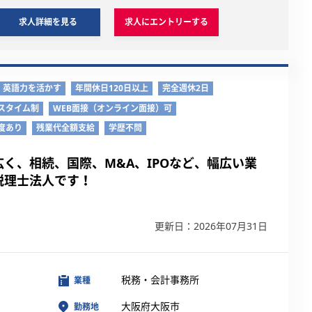
求人詳細を見る
求人にエントリーする
英語力を活かす
年間休日120日以上
完全週休2日
スタイム制
WEB面接（オンライン面接）可
度あり
残業代全額支給
学歴不問
く、相続、国際、M&A、IPOなど、幅広い業
税理士法人です！
】
更新日：2026年07月31日
税務・会計事務所
業種
大阪府大阪市
勤務地