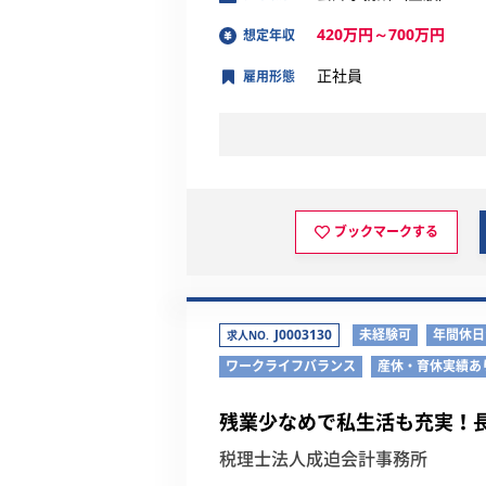
420万円～700万円
想定年収
正社員
雇用形態
ブックマークする
J0003130
未経験可
年間休日
求人NO.
ワークライフバランス
産休・育休実績あ
残業少なめで私生活も充実！
税理士法人成迫会計事務所