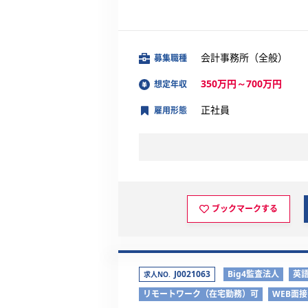
会計事務所（全般）
募集職種
350万円～700万円
想定年収
正社員
雇用形態
ブックマークする
J0021063
Big4監査法人
英
求人NO.
リモートワーク（在宅勤務）可
WEB面