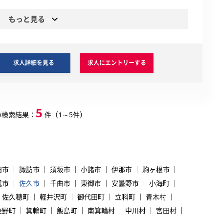
もっと見る
求人詳細を見る
求人にエントリーする
5
の検索結果：
件（1～5件）
田市
諏訪市
須坂市
小諸市
伊那市
駒ヶ根市
尻市
佐久市
千曲市
東御市
安曇野市
小海町
佐久穂町
軽井沢町
御代田町
立科町
青木村
辰野町
箕輪町
飯島町
南箕輪村
中川村
宮田村