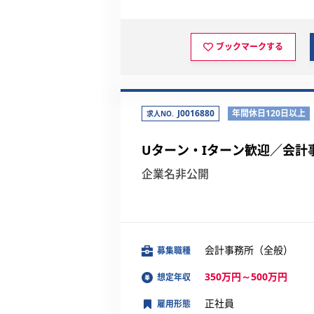
ブックマークする
J0016880
年間休日120日以上
求人NO.
Uターン・Iターン歓迎／会計
企業名非公開
会計事務所（全般）
募集職種
350万円～500万円
想定年収
正社員
雇用形態