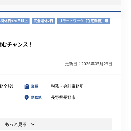
年間休日120日以上
完全週休2日
リモートワーク（在宅勤務）可
積むチャンス！
更新日：2026年05月23日
務全般）
税務・会計事務所
業種
長野県長野市
勤務地
もっと見る