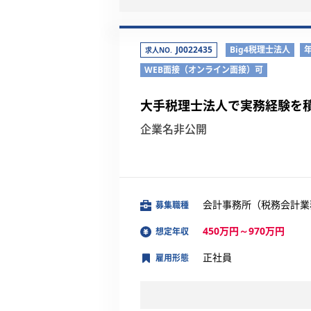
J0022435
Big4税理士法人
求人NO.
WEB面接（オンライン面接）可
大手税理士法人で実務経験を
企業名非公開
会計事務所（税務会計業
募集職種
450万円～970万円
想定年収
正社員
雇用形態