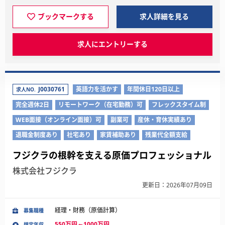
ブックマークする
求人詳細を見る
求人にエントリーする
J0030761
英語力を活かす
年間休日120日以上
求人NO.
完全週休2日
リモートワーク（在宅勤務）可
フレックスタイム制
WEB面接（オンライン面接）可
副業可
産休・育休実績あり
退職金制度あり
社宅あり
家賃補助あり
残業代全額支給
フジクラの根幹を支える原価プロフェッショナル
株式会社フジクラ
更新日：2026年07月09日
経理・財務（原価計算）
募集職種
550万円～1000万円
想定年収