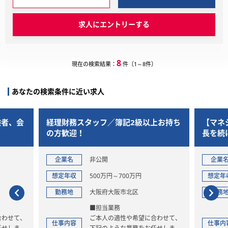
求人にエントリーする
8
現在の検索結果：
件（1～8件）
あなたの検索条件に近い求人
会
経理財務スタッフ／簿記2級以上お持ち
【マネジメン
の方歓迎！
長を続ける法
をリードする
企業名
非公開
企業名
想定年収
500万円～700万円
想定年収
勤務地
大阪府大阪市北区
勤務地
■担当業務
、
ご本人の適性や希望に合わせて、
仕事内容
仕事内容