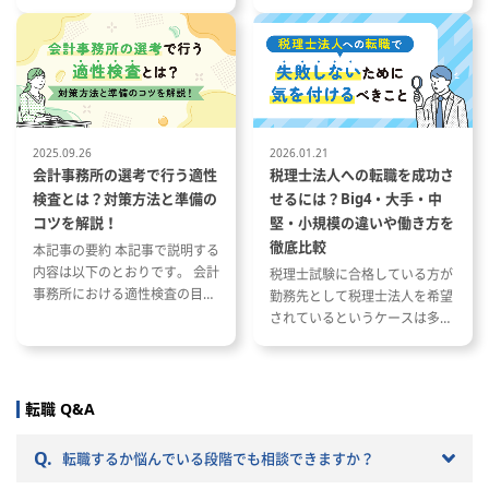
いて 会計事務所の1年の流れと
とその特徴 税理士事務所の仕事
繁忙期について 会計事務所で働
内容と資格が与える影響 資格や
く際に役立つ資格や経験につい
スキルを活かした税理士事務所
て
への転職成功事例
2025.09.26
2026.01.21
会計事務所の選考で行う適性
税理士法人への転職を成功さ
検査とは？対策方法と準備の
せるには？Big4・大手・中
コツを解説！
堅・小規模の違いや働き方を
徹底比較
本記事の要約 本記事で説明する
内容は以下のとおりです。 会計
税理士試験に合格している方が
事務所における適性検査の目的
勤務先として税理士法人を希望
と種類 適性検査で出題される内
されているというケースは多い
容 適性検査の効果的な対策方法
と思います。 ただし、税理士法
人と一口に言っても、法人の規
模や抱えているクライアントな
どによって税理士法人ごとに大
転職 Q&A
きく違いがあります。 自分のキ
ャリアプランに応じて自分に合
Q.
転職するか悩んでいる段階でも相談できますか？
った税理士法人を選ぶことが非