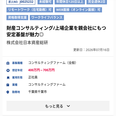
J0025232
未経験可
年間休日120日以上
完全週休2日
求人NO.
リモートワーク（在宅勤務）可
WEB面接（オンライン面接）可
資格取得支援
ワークライフバランス
財産コンサルティング/上場企業を親会社にもつ
安定基盤が魅力◎
株式会社日本資産総研
更新日：2026年07月16日
コンサルティングファーム（全般）
募集職種
400万円～700万円
想定年収
正社員
雇用形態
コンサルティングファーム
業種
千葉県千葉市
勤務地
もっと見る