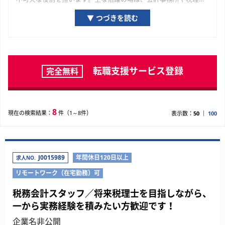
法人といった士業専門組織、そして千葉県の経済を牽引する優良
▼ つづきを読む
企業の経理・財務部門です。千葉県の経済を構成する一企業の成
長プロセスに関与し、専門家として貢献している実感が得られる
機会が豊富に用意されています。ご自身の専門性を深化させ、市
場価値を高めていくために、ぜひ本ページで求人を探してみてく
ださい。
転職支援サービス登録
完全無料
8
現在の検索結果：
件（1～8件）
表示数：
50
100
J0015989
年間休日120日以上
求人NO.
リモートワーク（在宅勤務）可
税務会計スタッフ／将来税理士を目指しながら、
一から実務経験を積みたい方歓迎です！
企業名非公開