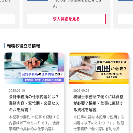
下記のような業務をお任せしま
す。
業
・連結決算／決算、月次決算対応
・法人税の計算、税務申告／監査
求人詳細を見る
法人、税理士対応／新規会計基準
士
の導入対応／有価証券報告書等の
類
法定開示資料の作成
・国内、海外子会社の管理／グル
転職お役立ち情報
ープ会社の会計支援／経理シェア
会
ードサービス子会社との連携、各
ス
種調整
・資金管理、グループファイナン
ン
スの管理／金融商品の購入検討
・取締役会、経営会議の資料作成
資
／管理会計資料の作成／会計シス
シ
テム、基幹システムの管理／各種
2025.09.10
2025.09.26
社内PJへの参加
会計事務所の仕事内容とは？
税理士事務所で働くには資格
業務内容・繁忙期・必要なス
が必要？採用・仕事に直結す
定
■業務内容の変更範囲：会社の定
キルを解説！
る資格を解説
める業務
本記事の要約 本記事で説明する
本記事の要約 本記事で説明する
定
■就業場所の変更範囲：会社の定
内容は以下のとおりです。 会計
内容は以下のとおりです。 税理
める場所
事務所の具体的な仕事内容につ
士事務所で働く際に有利な資格