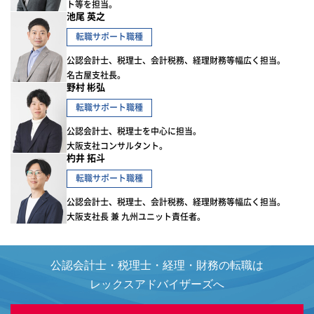
ト等を担当。
池尾 英之
転職サポート職種
公認会計士、税理士、会計税務、経理財務等幅広く担当。
名古屋支社長。
野村 彬弘
転職サポート職種
公認会計士、税理士を中心に担当。
大阪支社コンサルタント。
杓井 拓斗
転職サポート職種
公認会計士、税理士、会計税務、経理財務等幅広く担当。
大阪支社長 兼 九州ユニット責任者。
公認会計士・税理士・経理・財務の転職は
レックスアドバイザーズへ