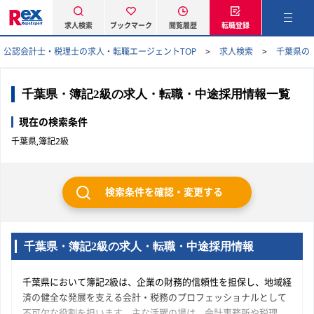
求人検索
ブックマーク
閲覧履歴
転職登録
公認会計士・税理士の求人・転職エージェントTOP
求人検索
千葉県の
千葉県・簿記2級の求人・転職・中途採用情報一覧
現在の検索条件
千葉県,簿記2級
検索条件を確認・変更する
千葉県・簿記2級の求人・転職・中途採用情報
千葉県において簿記2級は、企業の財務的信頼性を担保し、地域経
済の健全な発展を支える会計・税務のプロフェッショナルとして
不可欠な役割を担います。主な活躍の場は、会計事務所や税理士