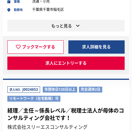
流通・小売
業種
千葉県千葉市稲毛区
勤務地
もっと見る
ブックマークする
求人詳細を見る
求人にエントリーする
J0024652
年間休日120日以上
完全週休2日
求人NO.
リモートワーク（在宅勤務）可
経理／主任～係長レベル／税理士法人が母体のコ
ンサルティング会社です！
株式会社スリーエスコンサルティング