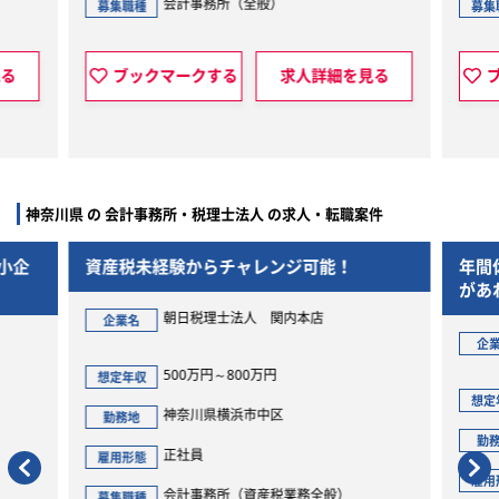
会計事務所（全般）
募集職種
募集
見る
ブックマークする
求人詳細を見る
神奈川県 の 会計事務所・税理士法人 の求人・転職案件
小企
資産税未経験からチャレンジ可能！
年間
があ
高い
朝日税理士法人 関内本店
企業名
企
500万円～800万円
想定年収
想定
神奈川県横浜市中区
勤務地
勤
正社員
雇用形態
雇用
会計事務所（資産税業務全般）
募集職種