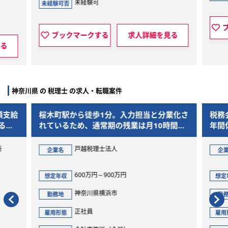
未経験可
未経験可否
ブックマークする
求人詳細を見る
見る
神奈川県 の 税理士 の求人・転職案件
額支給
桜木町駅から徒歩1分。入力担当と分業化さ
税務
る環
れているため、通常期の残業は月10時間以
年間
下の好環境です。
所
戸越税理士法人
企業名
企
600万円～900万円
想定年収
想定
神奈川県横浜市
勤務地
勤
正社員
雇用形態
雇用