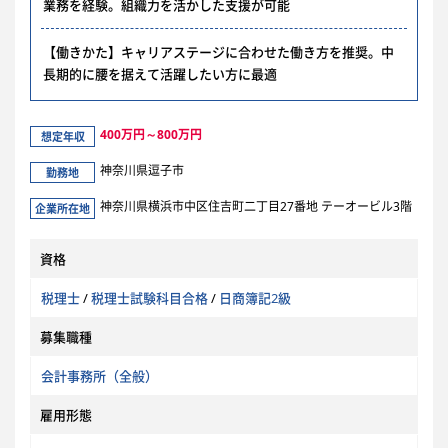
業務を経験。組織力を活かした支援が可能
【働きかた】キャリアステージに合わせた働き方を推奨。中
長期的に腰を据えて活躍したい方に最適
400万円～800万円
想定年収
神奈川県逗子市
勤務地
神奈川県横浜市中区住吉町二丁目27番地 テーオービル3階
企業所在地
資格
税理士
/
税理士試験科目合格
/
日商簿記2級
募集職種
会計事務所（全般）
雇用形態