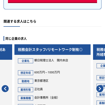
関連する求人はこちら
同じ企業の求人
制あ
税務会計スタッフ/リモートワーク制有◎
税務
所経
朝日税理士法人 関内本店
企業名
企
600万円～1000万円
想定年収
想定
東京都港区
勤務地
勤
正社員
雇用形態
雇用
会計事務所（全般）
募集職種
募集