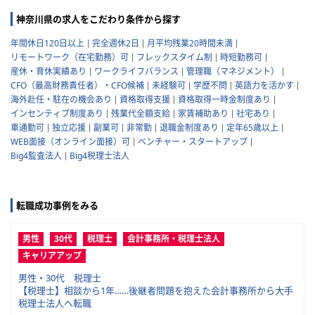
神奈川県の求人をこだわり条件から探す
年間休日120日以上
完全週休2日
月平均残業20時間未満
リモートワーク（在宅勤務）可
フレックスタイム制
時短勤務可
産休・育休実績あり
ワークライフバランス
管理職（マネジメント）
CFO（最高財務責任者）・CFO候補
未経験可
学歴不問
英語力を活かす
海外赴任・駐在の機会あり
資格取得支援
資格取得一時金制度あり
インセンティブ制度あり
残業代全額支給
家賃補助あり
社宅あり
車通勤可
独立応援
副業可
非常勤
退職金制度あり
定年65歳以上
WEB面接（オンライン面接）可
ベンチャー・スタートアップ
Big4監査法人
Big4税理士法人
転職成功事例をみる
男性
30代
税理士
会計事務所・税理士法人
キャリアアップ
男性・30代 税理士
【税理士】相談から1年……後継者問題を抱えた会計事務所から大手
税理士法人へ転職