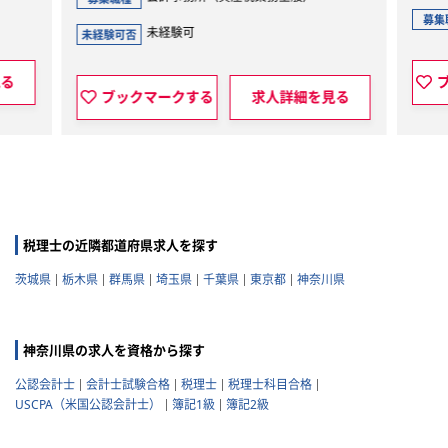
募集
未経験可
未経験可否
見る
ブックマークする
求人詳細を見る
税理士の近隣都道府県求人を探す
茨城県
栃木県
群馬県
埼玉県
千葉県
東京都
神奈川県
神奈川県の求人を資格から探す
公認会計士
会計士試験合格
税理士
税理士科目合格
USCPA（米国公認会計士）
簿記1級
簿記2級