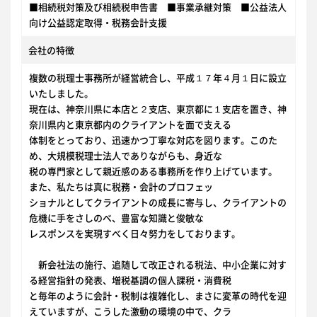
■相続税対策及び相続税申告書 ■事業承継対策 ■公益法人
向け公益認定取得・税務会計支援
会社の特徴
複数の税理士事務所が経営統合し、平成１７年４月１日に設立
いたしました。
現在は、神奈川県に本店と２支店、東京都に１支店を置き、神
奈川県内と東京都内のクライアントを面で支える
体制をとっており、迅速かつ丁寧な対応を図ります。このた
め、大規模税理士法人でありながらも、身近な
税の専門家として親近感のある事務所を作り上げています。
また、私たちは真に税務・会計のプロフェッ
ショナルとしてクライアントの成長に寄与し、クライアントの
危機に手をさしのべ、豊富な知識と俊敏な
レスポンスを実現すべく日々努力をしております。
新会社法の施行、追随して改正される税法、中小企業に対す
る経営指針の発表、増税基調の個人課税・消費税
と毎年のように会計・税制は複雑化し、まさに変革の時代を迎
えていますが、こうした激動の環境の中で、クラ