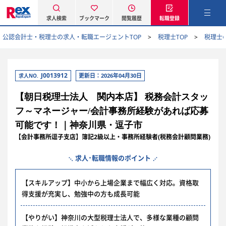
求人検索
ブックマーク
閲覧履歴
転職登録
公認会計士・税理士の求人・転職エージェントTOP
税理士TOP
税理士
J0013912
更新日：2026年04月30日
求人NO.
【朝日税理士法人 関内本店】 税務会計スタッ
フ～マネージャー/会計事務所経験があれば応募
可能です！｜神奈川県・逗子市
【会計事務所逗子支店】簿記2級以上・事務所経験者(税務会計顧問業務)
求人･転職情報のポイント
【スキルアップ】中小から上場企業まで幅広く対応。資格取
得支援が充実し、勉強中の方も成長可能
【やりがい】神奈川の大型税理士法人で、多様な業種の顧問