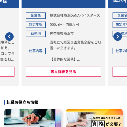
h程度
NAベ
務
理スタ
企業名
株式会社横浜DeNAベイスターズ
企業
想定年収
500万円～700万円
想定年
勤務地
神奈川県横浜市
勤務
業事務とし
当社にて経営企画業務全般をご担
に加え、
当いただきます。
仕事内容
仕事内
とコンプラ
役割を担っ
【具体的な業務】
・年次および中長期予算計画の策
、自ら考え
定や管理
求人詳細を見る
ョンです
・中期経営計画の推進業務
・月次の予実管理、レポート作
成、社内の各部門とのコミュニケ
納期管理
ーション
認
・取締役会の月次報告資料作成
転職お役立ち情報
ータ管理
・KPI管理
・各部門の業務プロセスにおける
イアンス対
課題抽出および解決策の提案・実
行支援（BPR） など