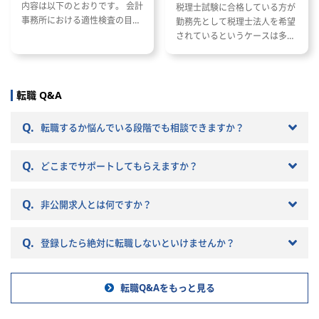
内容は以下のとおりです。 会計
税理士試験に合格している方が
資料作成：
事務所における適性検査の目的
勤務先として税理士法人を希望
と種類 適性検査で出題される内
されているというケースは多い
各種書面の
容 適性検査の効果的な対策方法
と思います。 ただし、税理士法
人と一口に言っても、法人の規
応：5％
模や抱えているクライアントな
務部と連携
どによって税理士法人ごとに大
転職 Q&A
チェック：
きく違いがあります。 自分のキ
ャリアプランに応じて自分に合
自身で優先
Q.
転職するか悩んでいる段階でも相談できますか？
った税理士法人を選ぶことが非
のタスク
常に重要です。 自分に合わない
進めていた
Q.
税理士法人を選ぶとこんな筈で
どこまでサポートしてもらえますか？
はなかったと転職で失敗する原
因になりかねません。 以下では
人で完璧に
Q.
非公開求人とは何ですか？
税理士法人の特徴や税理士法人
のではあり
への転職の注意点などを記載し
ていきますので参考にしてくだ
の流れを理
Q.
登録したら絶対に転職しないといけませんか？
さい。
や対応につ
談し、少し
囲を広げて
転職Q&Aをもっと見る
りに考えた