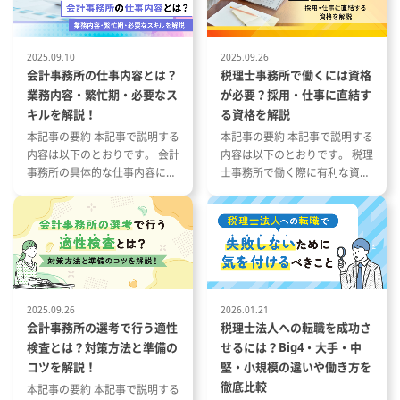
、管理
契約内容の
当社の事業全体を俯瞰し、他部門
のマネジャーや経営層と密なコミ
管理
ュニケーションを図り、事業成長
2025.09.10
2025.09.26
に向けて各部門と伴走していただ
会計事務所の仕事内容とは？
税理士事務所で働くには資格
ート
きます。
業務内容・繁忙期・必要なス
が必要？採用・仕事に直結す
案、効率化
キルを解説！
る資格を解説
ブチームの
本記事の要約 本記事で説明する
本記事の要約 本記事で説明する
内容は以下のとおりです。 会計
内容は以下のとおりです。 税理
調整業務
事務所の具体的な仕事内容につ
士事務所で働く際に有利な資格
いて 会計事務所の1年の流れと
とその特徴 税理士事務所の仕事
ありませ
繁忙期について 会計事務所で働
内容と資格が与える影響 資格や
く際に役立つ資格や経験につい
スキルを活かした税理士事務所
て
への転職成功事例
20営業
》
成・送付対
理対応）：
2025.09.26
2026.01.21
会計事務所の選考で行う適性
税理士法人への転職を成功さ
要な書類の
検査とは？対策方法と準備の
せるには？Big4・大手・中
ム入力内容
コツを解説！
堅・小規模の違いや働き方を
送付対
徹底比較
本記事の要約 本記事で説明する