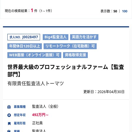
1
現在の検索結果：
件（1～1件）
表示数：
50
100
J0028497
Big4監査法人
英語力を活かす
求人NO.
年間休日120日以上
リモートワーク（在宅勤務）可
WEB面接（オンライン面接）可
資格取得支援
世界最大級のプロフェッショナルファーム【監査
部門】
有限責任監査法人トーマツ
更新日：2026年04月30日
監査法人（全般）
募集職種
492万円～
想定年収
正社員
雇用形態
監査法人
業種