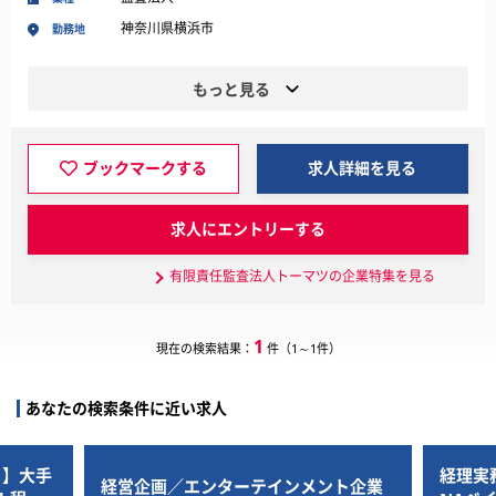
神奈川県横浜市
勤務地
もっと見る
ブックマークする
求人詳細を見る
求人にエントリーする
有限責任監査法人トーマツの企業特集を見る
1
現在の検索結果：
件（1～1件）
あなたの検索条件に近い求人
日】大手
経理実
経営企画／エンターテインメント企業