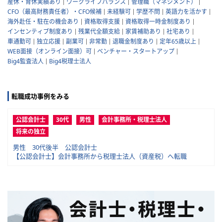
産休・育休実績あり
ワークライフバランス
管理職（マネジメント）
CFO（最高財務責任者）・CFO候補
未経験可
学歴不問
英語力を活かす
海外赴任・駐在の機会あり
資格取得支援
資格取得一時金制度あり
インセンティブ制度あり
残業代全額支給
家賃補助あり
社宅あり
車通勤可
独立応援
副業可
非常勤
退職金制度あり
定年65歳以上
WEB面接（オンライン面接）可
ベンチャー・スタートアップ
Big4監査法人
Big4税理士法人
転職成功事例をみる
公認会計士
30代
男性
会計事務所・税理士法人
将来の独立
男性 30代後半 公認会計士
【公認会計士】会計事務所から税理士法人（資産税）へ転職