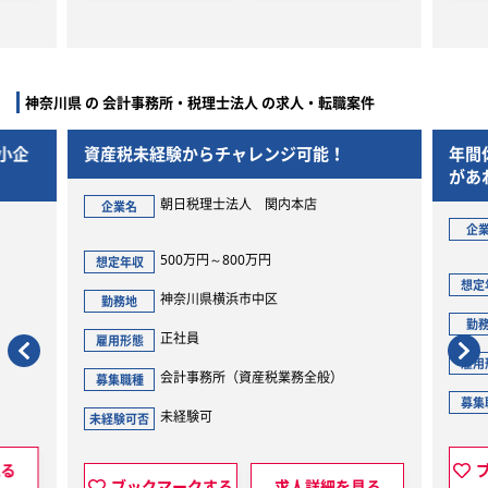
神奈川県 の 会計事務所・税理士法人 の求人・転職案件
小企
資産税未経験からチャレンジ可能！
年間
があ
高い
朝日税理士法人 関内本店
企業名
企
500万円～800万円
想定年収
想定
神奈川県横浜市中区
勤務地
勤
正社員
雇用形態
雇用
会計事務所（資産税業務全般）
募集職種
募集
未経験可
未経験可否
見る
ブックマークする
求人詳細を見る