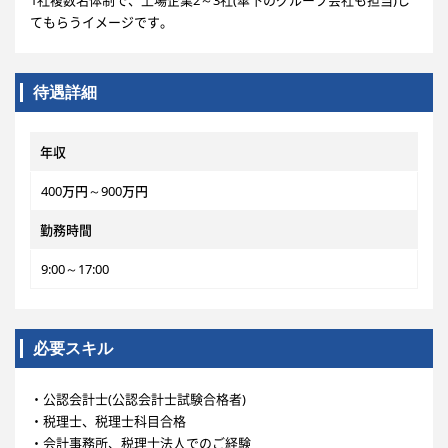
1社複数名体制で、上場企業2～3社(傘下のグループ会社も担当)し
てもらうイメージです。
待遇詳細
年収
400万円～900万円
勤務時間
9:00～17:00
必要スキル
・公認会計士(公認会計士試験合格者)
・税理士、税理士科目合格
・会計事務所、税理士法人でのご経験