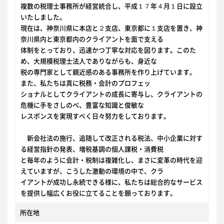
複数の税理士事務所が経営統合し、平成１７年４月１日に設立
いたしました。
現在は、神奈川県に本店と２支店、東京都に１支店を置き、神
奈川県内と東京都内のクライアントを面で支える
体制をとっており、迅速かつ丁寧な対応を図ります。このた
め、大規模税理士法人でありながらも、身近な
税の専門家として親近感のある事務所を作り上げています。
また、私たちは真に税務・会計のプロフェッ
ショナルとしてクライアントの成長に寄与し、クライアントの
危機に手をさしのべ、豊富な知識と俊敏な
レスポンスを実現すべく日々努力をしております。
新会社法の施行、追随して改正される税法、中小企業に対す
る経営指針の発表、増税基調の個人課税・消費税
と毎年のように会計・税制は複雑化し、まさに変革の時代を迎
えていますが、こうした激動の環境の中で、クラ
イアントが成功し永続できる様に、私たちは総合的なサービス
を提供し幅広くお役に立てることを願っております。
所在地