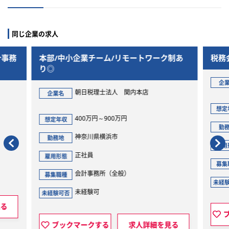
同じ企業の求人
計事務
本部/中小企業チーム/リモートワーク制あ
税務
り◎
企
朝日税理士法人 関内本店
企業名
想定
400万円～900万円
想定年収
勤
神奈川県横浜市
勤務地
雇用
正社員
雇用形態
募集
会計事務所（全般）
募集職種
未経
未経験可
未経験可否
見る
ブックマークする
求人詳細を見る