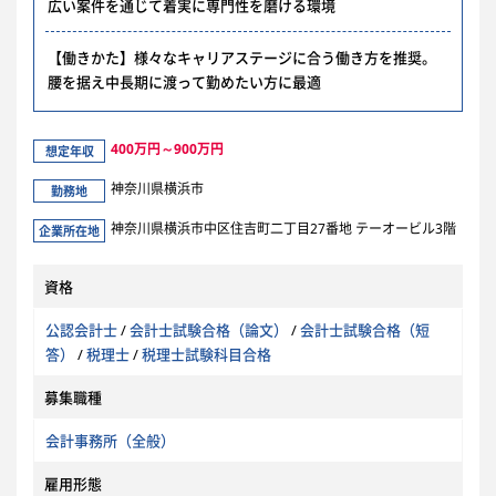
広い案件を通じて着実に専門性を磨ける環境
【働きかた】様々なキャリアステージに合う働き方を推奨。
腰を据え中長期に渡って勤めたい方に最適
400万円～900万円
想定年収
神奈川県横浜市
勤務地
神奈川県横浜市中区住吉町二丁目27番地 テーオービル3階
企業所在地
資格
公認会計士
/
会計士試験合格（論文）
/
会計士試験合格（短
答）
/
税理士
/
税理士試験科目合格
募集職種
会計事務所（全般）
雇用形態