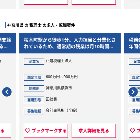
神奈川県 の 税理士 の求人・転職案件
額支給
桜木町駅から徒歩1分。入力担当と分業化さ
税務
る環
れているため、通常期の残業は月10時間以
年間
下の好環境です。
所
戸越税理士法人
企業名
企
600万円～900万円
想定年収
想定
神奈川県横浜市
勤務地
勤
正社員
雇用形態
雇用
会計事務所（全般）
募集職種
募集
見る
ブックマークする
求人詳細を見る