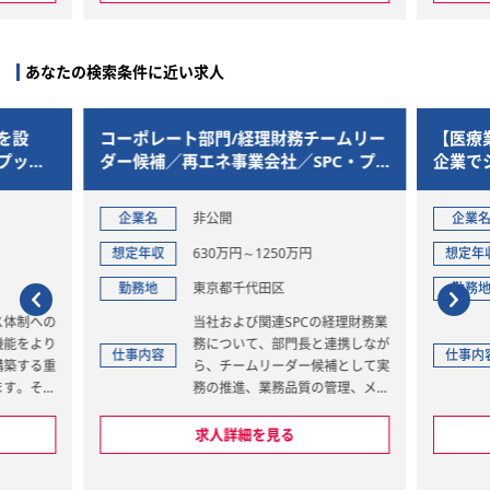
内容の実地調査等
※譲受企業によるDDは別途実施
され、当社では直接担当しており
ません
あなたの検索条件に近い求人
【スキーム案作成】M&Aを実行
するための最適取引手法の提案・
を設
コーポレート部門/経理財務チームリー
【医療
構築
プット
ダー候補／再エネ事業会社／SPC・プ
企業で
‐企業評価、IMレビュー、スキー
ロジェクトファイナンス・管理体制高
るリー
ムプランニング
度化
企業名
非公開
企業
‐対象会社のリスク把握と対策の
検討
想定年収
630万円～1250万円
想定年
【ナレッジマネジメント】
勤務地
東京都千代田区
勤務
当社のM&A関連ノウハウの創
ス体制への
当社および関連SPCの経理財務業
出、整理、蓄積、共有化に関する
機能をより
務について、部門長と連携しなが
業務
仕事内容
仕事内
構築する重
ら、チームリーダー候補として実
‐中小企業のディールは法律だけ
ます。その
務の推進、業務品質の管理、メン
の判断ができない論点もある
A）は、財
バー育成、業務改善を担っていた
‐過去の事例やツールの作成など
を統合し、
だきます。
求人詳細を見る
過去の実績事例の管理
の迅速な意
1. 経理財務チームの運営・マネ
針盤」とし
ジメント
【その他】