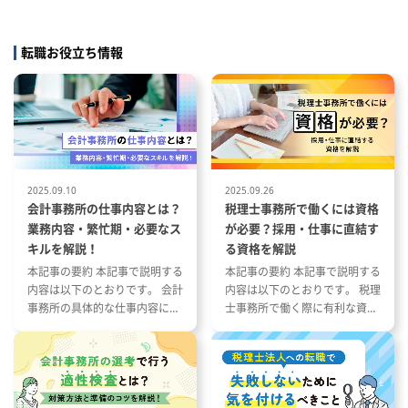
ビジョン達
・経理財務チーム内の業務分担、
当社コンサルタントに対するプロ
LLMとい
進捗管理、優先順位付け
フェッショナル支援業務
と融合した
・メンバーが作成した資料・仕
‐社内研修：営業メンバーに対す
転職お役立ち情報
経営管理の
訳・管理表等のレビュー、業務品
る研修
げるメンバ
質の管理
‐社外研修：会計事務所の税理
・メンバーへの業務指導、知見共
士・金融機関の担当者などへの研
の改善・高
有、育成
修
・決算、支払、入金、請求、出
‐執筆など
スでの年度
納、証憑管理等の日常業務が安定
策定
的に回る体制づくり
KPIツリ
2. 決算・税務・監査対応の推進
2025.09.10
2025.09.26
の明確化。
・月次決算、四半期決算、年次決
会計事務所の仕事内容とは？
税理士事務所で働くには資格
算の取りまとめ、スケジュール管
業務内容・繁忙期・必要なス
が必要？採用・仕事に直結す
横断での
理
キルを解説！
る資格を解説
と各子会社
・決算資料、勘定残高、仕訳、税
本記事の要約 本記事で説明する
本記事の要約 本記事で説明する
スの効率化
務関連資料等のレビュー
内容は以下のとおりです。 会計
内容は以下のとおりです。 税理
経営ダッシ
・監査法人、税理士法人、親会
事務所の具体的な仕事内容につ
士事務所で働く際に有利な資格
社、出資者等への説明・資料提出
いて 会計事務所の1年の流れと
とその特徴 税理士事務所の仕事
計の仕組み
対応
繁忙期について 会計事務所で働
内容と資格が与える影響 資格や
務・トレジ
・会計・税務上の論点整理、関係
く際に役立つ資格や経験につい
スキルを活かした税理士事務所
携フローの
者との調整
て
への転職成功事例
3. SPC・プロジェクトファイナン
ショナルと
ス関連業務