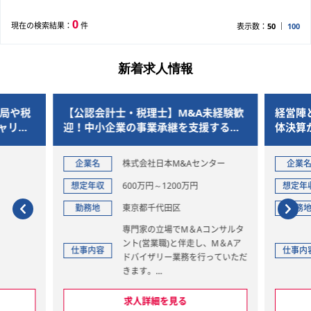
0
現在の検索結果：
件
表示数：
50
100
新着求人情報
税局や税
【公認会計士・税理士】M&A未経験歓
経営陣
ャリス
迎！中小企業の事業承継を支援するコ
体決算
ーポレートアドバイザー
構築ま
企業名
株式会社日本M&Aセンター
企業
想定年収
600万円～1200万円
想定年
勤務地
東京都千代田区
勤務
専門家の立場でM＆Aコンサルタ
ント(営業職)と伴走し、M＆Aア
仕事内容
仕事内
ドバイザリー業務を行っていただ
きます。
【企業評価・財務調査】
対象会社の企業価値の算定、財務
求人詳細を見る