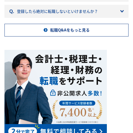
への転職の注意点などを記載し
成・レビュー
ていきますので参考にしてくだ
5. 業務改善・内部管理体制の整
Q.
登録したら絶対に転職しないといけませんか？
さい。
備
・経理財務業務フロー、承認プロ
セス、チェック体制の整備・改善
転職Q&Aをもっと見る
・属人的な運用の解消、業務標準
化、決算早期化の推進
・管理表、レポーティングフォー
マット、マニュアル、チェックリ
スト等の整備
・部門長と連携した経理財務機能
の高度化、社内関係者への改善提
案