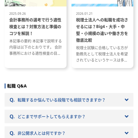
業データ
・発電所保有SPCの経理、決算、
含む）を統
資金管理に関する実務管理
2025.09.26
2026.01.21
業部門の意
・融資契約に基づく支払、返済、
会計事務所の選考で行う適性
税理士法人への転職を成功さ
における
リザーブ口座、コベナンツ等の管
検査とは？対策方法と準備の
せるには？Big4・大手・中
準」を構築
理
コツを解説！
堅・小規模の違いや働き方を
・金融機関、出資者、アセットマ
徹底比較
本記事の要約 本記事で説明する
ネジメントチームとの連携
内容は以下のとおりです。 会計
税理士試験に合格している方が
・SPCのキャッシュフロー、配
事務所における適性検査の目的
勤務先として税理士法人を希望
当、資金繰りに関する確認・論点
と種類 適性検査で出題される内
されているというケースは多い
整理
容 適性検査の効果的な対策方法
と思います。 ただし、税理士法
4. 事業拡大・投資案件に伴う会
人と一口に言っても、法人の規
計財務対応
模や抱えているクライアントな
・新規案件、M&A、アセット取
どによって税理士法人ごとに大
転職 Q&A
得・売却に伴う会計・税務・資金
きく違いがあります。 自分のキ
面の論点整理
ャリアプランに応じて自分に合
・PPA契約、EPC契約、O&M契
Q.
転職するか悩んでいる段階でも相談できますか？
った税理士法人を選ぶことが非
約、融資契約等に関連する会計処
常に重要です。 自分に合わない
理の検討
Q.
税理士法人を選ぶとこんな筈で
どこまでサポートしてもらえますか？
・事業部門、法務、財務、外部専
はなかったと転職で失敗する原
門家と連携した論点整理
因になりかねません。 以下では
・経営会議・社内稟議向け資料に
Q.
非公開求人とは何ですか？
税理士法人の特徴や税理士法人
おける会計・財務関連情報の作