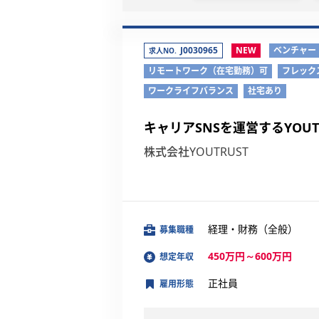
J0030965
NEW
ベンチャー
求人NO.
リモートワーク（在宅勤務）可
フレック
ワークライフバランス
社宅あり
キャリアSNSを運営するYOU
株式会社YOUTRUST
経理・財務（全般）
募集職種
450万円～600万円
想定年収
正社員
雇用形態