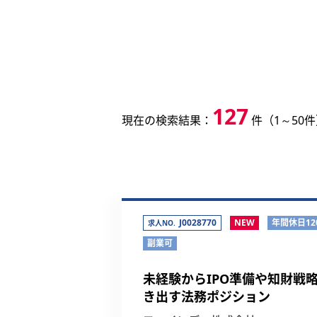
127
現在の検索結果：
件（1～50
J0028770
NEW
年間休日12
求人NO.
副業可
未経験からIPO準備や知財戦
き出す法務ポジション