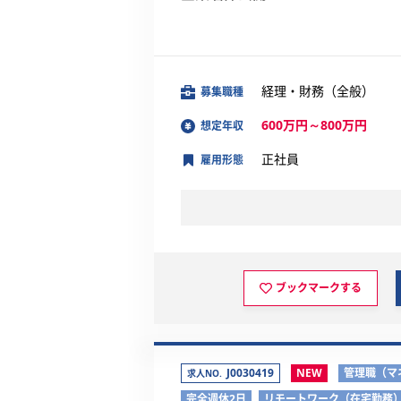
経理・財務（全般）
募集職種
600万円～800万円
想定年収
正社員
雇用形態
ブックマークする
J0030419
NEW
管理職（マ
求人NO.
完全週休2日
リモートワーク（在宅勤務