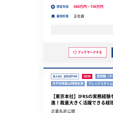
500万円～730万円
想定年収
正社員
雇用形態
ブックマークする
J0028744
NEW
管理職（マ
求人NO.
月平均残業20時間未満
フレックスタイム
【東京本社】IFRSの実務経
進！裁量大きく活躍できる経
企業名非公開