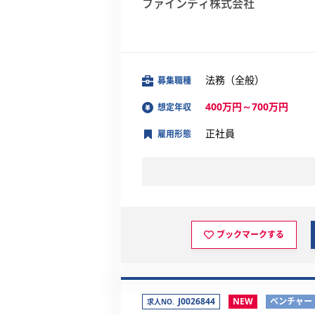
ファインディ株式会社
法務（全般）
募集職種
400万円～700万円
想定年収
正社員
雇用形態
ブックマークする
J0026844
NEW
ベンチャー
求人NO.