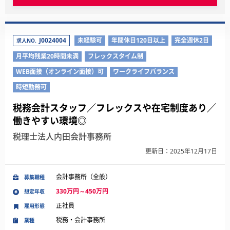
J0024004
未経験可
年間休日120日以上
完全週休2日
求人NO.
月平均残業20時間未満
フレックスタイム制
WEB面接（オンライン面接）可
ワークライフバランス
時短勤務可
税務会計スタッフ／フレックスや在宅制度あり／
働きやすい環境◎
税理士法人内田会計事務所
更新日：2025年12月17日
会計事務所（全般）
募集職種
330万円～450万円
想定年収
正社員
雇用形態
税務・会計事務所
業種