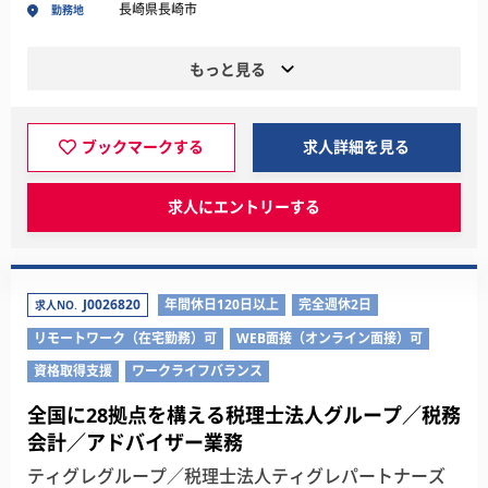
長崎県長崎市
勤務地
もっと見る
ブックマークする
求人詳細を見る
求人にエントリーする
J0026820
年間休日120日以上
完全週休2日
求人NO.
リモートワーク（在宅勤務）可
WEB面接（オンライン面接）可
資格取得支援
ワークライフバランス
全国に28拠点を構える税理士法人グループ／税務
会計／アドバイザー業務
ティグレグループ／税理士法人ティグレパートナーズ