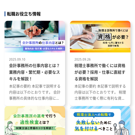
転職お役立ち情報
2025.09.10
2025.09.26
会計事務所の仕事内容とは？
税理士事務所で働くには資格
業務内容・繁忙期・必要なス
が必要？採用・仕事に直結す
キルを解説！
る資格を解説
本記事の要約 本記事で説明する
本記事の要約 本記事で説明する
内容は以下のとおりです。 会計
内容は以下のとおりです。 税理
事務所の具体的な仕事内容につ
士事務所で働く際に有利な資格
いて 会計事務所の1年の流れと
とその特徴 税理士事務所の仕事
繁忙期について 会計事務所で働
内容と資格が与える影響 資格や
く際に役立つ資格や経験につい
スキルを活かした税理士事務所
て
への転職成功事例