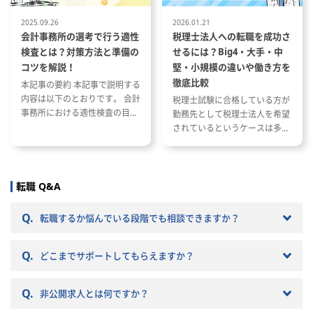
2025.09.26
2026.01.21
会計事務所の選考で行う適性
税理士法人への転職を成功さ
検査とは？対策方法と準備の
せるには？Big4・大手・中
コツを解説！
堅・小規模の違いや働き方を
徹底比較
本記事の要約 本記事で説明する
内容は以下のとおりです。 会計
税理士試験に合格している方が
事務所における適性検査の目的
勤務先として税理士法人を希望
と種類 適性検査で出題される内
されているというケースは多い
容 適性検査の効果的な対策方法
と思います。 ただし、税理士法
人と一口に言っても、法人の規
模や抱えているクライアントな
どによって税理士法人ごとに大
転職 Q&A
きく違いがあります。 自分のキ
ャリアプランに応じて自分に合
Q.
転職するか悩んでいる段階でも相談できますか？
った税理士法人を選ぶことが非
常に重要です。 自分に合わない
Q.
税理士法人を選ぶとこんな筈で
どこまでサポートしてもらえますか？
はなかったと転職で失敗する原
因になりかねません。 以下では
Q.
非公開求人とは何ですか？
税理士法人の特徴や税理士法人
への転職の注意点などを記載し