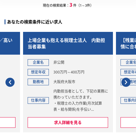
3
現在の検索結果：
件（1～3件）
あなたの検索条件に近い求人
／高い
上場企業も抱える税理士法人 内勤担
【残業
当者募集
情に合
きやす
企業名
非公開
企業
想定年収
300万円～400万円
想定年
勤務地
大阪府大阪市
勤務
内勤担当者として、下記の業務に
携わっていただきます。
仕事内容
仕事内
・税理士の入力作業(月次試算
表・給与関係)を手伝い
・電話対応、お茶出し
・事務所内での書類整理等
求人詳細を見る