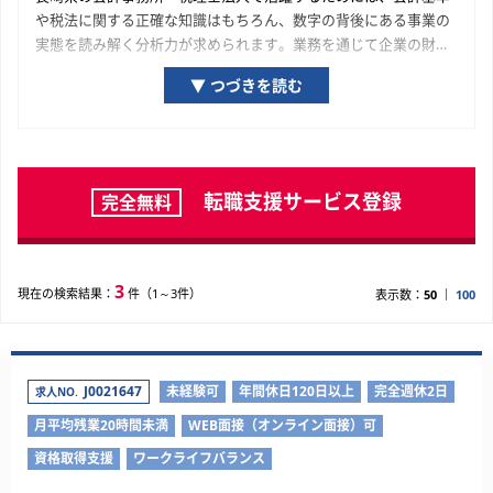
や税法に関する正確な知識はもちろん、数字の背後にある事業の
実態を読み解く分析力が求められます。業務を通じて企業の財務
的な透明性を確保し、経営陣の的確な意思決定を支援すること
▼ つづきを読む
が、これら求人に求められる重要な役割となります。会計事務
所・税理士法人における実務経験は、会計・税務の専門家として
の揺るぎない基盤を築くと同時に、特定のビジネス領域への深い
理解をもたらすでしょう。この経験は、あなたの長期的なキャリ
アにおいて大きな財産となります。
転職支援サービス登録
完全無料
3
現在の検索結果：
件（1～3件）
表示数：
50
100
J0021647
未経験可
年間休日120日以上
完全週休2日
求人NO.
月平均残業20時間未満
WEB面接（オンライン面接）可
資格取得支援
ワークライフバランス